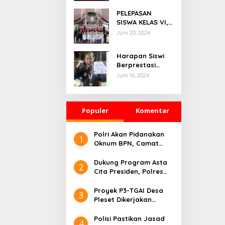
Almarfuyah
PELEPASAN
Tahun Pelajaran
SISWA KELAS VI,
KENAIKAN KELAS
Juni 20, 2026
DAN WISUDA
TAHFIDZ MIS
Harapan Siswi
DAARUSSA’ADAH.
Berprestasi
Parungkuda,
Hancur, SPMB
Juni 16, 2026
Jabar Dinilai
Abaikan Prestasi
Atlet Muda
Populer
Komentar
Polri Akan Pidanakan
1
Oknum BPN, Camat
Hingga Lurah Yang
Terlibat Praktik Mafia
Dukung Program Asta
2
Tanah
Cita Presiden, Polres
Pelabuhan Tanjung
Priok Tangkap
Proyek P3-TGAI Desa
3
Tersangka Narkoba
Pleset Dikerjakan
Secara Swakelola
Polisi Pastikan Jasad
4