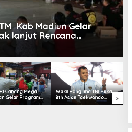
TM Kab Madiun Gelar
ak lanjut Rencana
 sekertariat
RI Cabang Mega
Wakil Panglima TNI Buka
M
an Gelar Program
8th Asian Taekwondo
R
»
Berkah, Perkuat
Indonesia Open
K
en untuk Saling
Championship 2026
A
ai