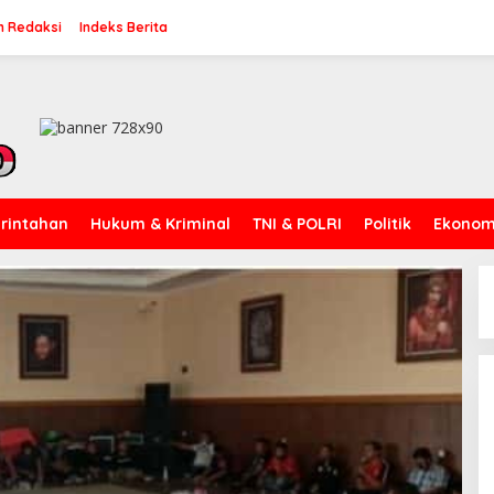
n Redaksi
Indeks Berita
rintahan
Hukum & Kriminal
TNI & POLRI
Politik
Ekonomi