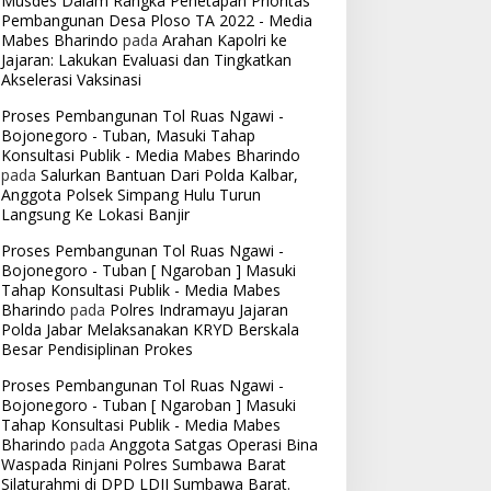
Musdes Dalam Rangka Penetapan Prioritas
Pembangunan Desa Ploso TA 2022 - Media
Mabes Bharindo
pada
Arahan Kapolri ke
Jajaran: Lakukan Evaluasi dan Tingkatkan
Akselerasi Vaksinasi
Proses Pembangunan Tol Ruas Ngawi -
Bojonegoro - Tuban, Masuki Tahap
Konsultasi Publik - Media Mabes Bharindo
pada
Salurkan Bantuan Dari Polda Kalbar,
Anggota Polsek Simpang Hulu Turun
Langsung Ke Lokasi Banjir
Proses Pembangunan Tol Ruas Ngawi -
Bojonegoro - Tuban [ Ngaroban ] Masuki
Tahap Konsultasi Publik - Media Mabes
Bharindo
pada
Polres Indramayu Jajaran
Polda Jabar Melaksanakan KRYD Berskala
Besar Pendisiplinan Prokes
Proses Pembangunan Tol Ruas Ngawi -
Bojonegoro - Tuban [ Ngaroban ] Masuki
Tahap Konsultasi Publik - Media Mabes
Bharindo
pada
Anggota Satgas Operasi Bina
Waspada Rinjani Polres Sumbawa Barat
Silaturahmi di DPD LDII Sumbawa Barat.