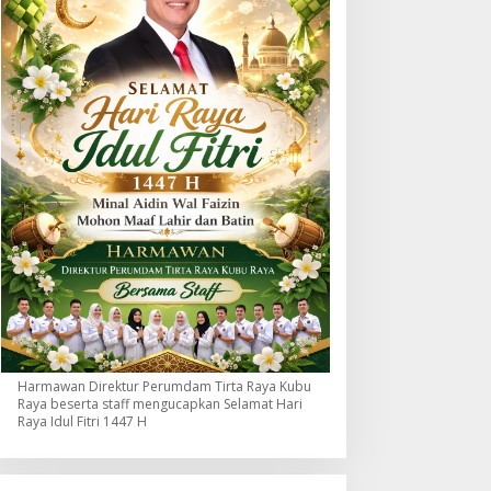
uktamar XVI Tapak Suci
Pengakuan Kepala Dinas
esmi Dibuka di Semarang,
Menjadi Bagian Penting
apolri Terima Anugerah
dalam Penelusuran Dugaan
Harmawan Direktur Perumdam Tirta Raya Kubu
Raya beserta staff mengucapkan Selamat Hari
nggota Kehormatan
Pengadaan Tahun
Raya Idul Fitri 1447 H
Anggaran 2025