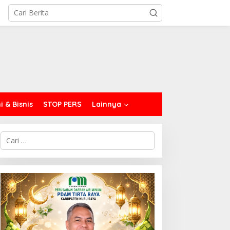
 & Bisnis
STOP PERS
Lainnya
C
a
r
i
u
n
t
u
k
: