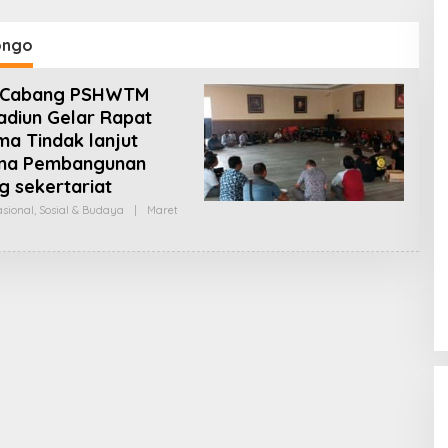
ongo
 Cabang PSHWTM
diun Gelar Rapat
a Tindak lanjut
na Pembangunan
 sekertariat
sional
,
Sosial & Budaya
|
Maret