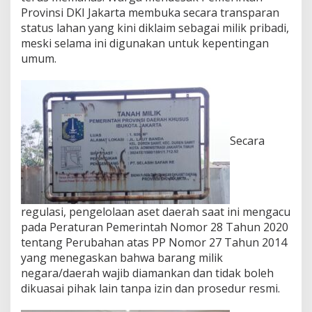
,
Provinsi DKI Jakarta membuka secara transparan
W
status lahan yang kini diklaim sebagai milik pribadi,
a
meski selama ini digunakan untuk kepentingan
r
umum.
g
a
D
e
s
a
k
Secara
P
e
m
p
r
regulasi, pengelolaan aset daerah saat ini mengacu
o
v
pada Peraturan Pemerintah Nomor 28 Tahun 2020
D
tentang Perubahan atas PP Nomor 27 Tahun 2014
K
yang menegaskan bahwa barang milik
I
negara/daerah wajib diamankan dan tidak boleh
B
u
dikuasai pihak lain tanpa izin dan prosedur resmi.
k
a