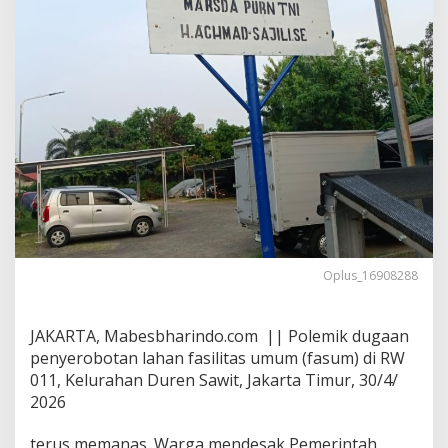
T
u
m
p
a
n
g
T
i
n
d
i
h
d
i
Oplus_16908288
D
u
r
JAKARTA, Mabesbharindo.com || Polemik dugaan
e
n
penyerobotan lahan fasilitas umum (fasum) di RW
S
011, Kelurahan Duren Sawit, Jakarta Timur, 30/4/
a
2026
w
i
terus memanas. Warga mendesak Pemerintah
t