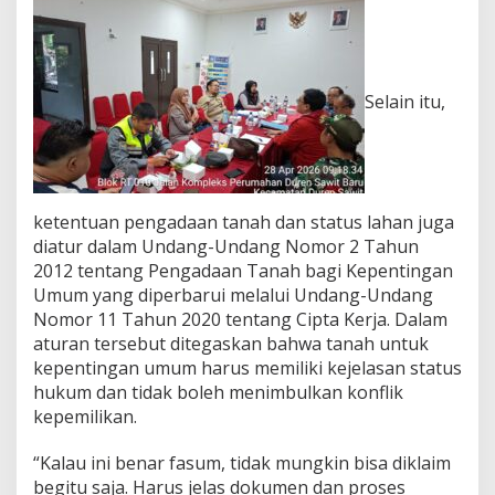
D
a
t
a
A
Selain itu,
s
e
t
ketentuan pengadaan tanah dan status lahan juga
diatur dalam Undang-Undang Nomor 2 Tahun
2012 tentang Pengadaan Tanah bagi Kepentingan
Umum yang diperbarui melalui Undang-Undang
Nomor 11 Tahun 2020 tentang Cipta Kerja. Dalam
aturan tersebut ditegaskan bahwa tanah untuk
kepentingan umum harus memiliki kejelasan status
hukum dan tidak boleh menimbulkan konflik
kepemilikan.
“Kalau ini benar fasum, tidak mungkin bisa diklaim
begitu saja. Harus jelas dokumen dan proses