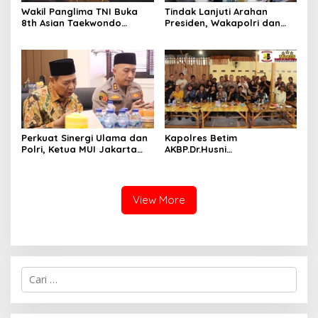
Wakil Panglima TNI Buka
Tindak Lanjuti Arahan
8th Asian Taekwondo
Presiden, Wakapolri dan
Indonesia Open
Wamen Kehutanan
Championship 2026
Konsolidasikan Langkah
Nasional Hadapi El Nino
dan Karhutla
Perkuat Sinergi Ulama dan
Kapolres Betim
Polri, Ketua MUI Jakarta
AKBP.Dr.Husni
Utara Kunjungi Polres
Tamrin.,ST.,SH.,M.Hum.,Perer
Pelabuhan Tanjung Priok
at Sinergi Dengan Insan
dan Pimpin Doa Bersama
Pers Belitung Timur,
Bangun Komunikasi Untuk
View More
Informasi Yang Akurat
C
a
r
i