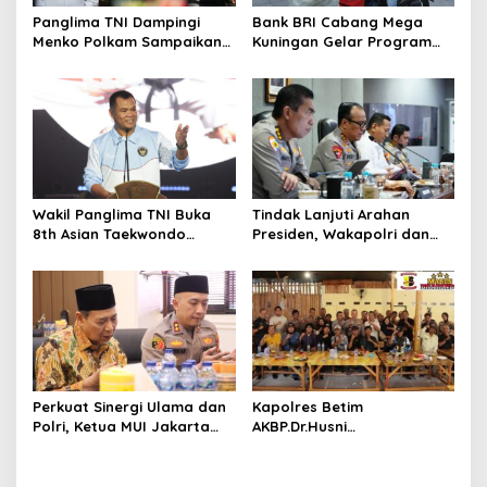
s
Panglima TNI Dampingi
Bank BRI Cabang Mega
Menko Polkam Sampaikan
Kuningan Gelar Program
Imbauan Jaga Kondusivitas
Jumat Berkah, Perkuat
Bangsa
Komitmen untuk Saling
Berbagai
Wakil Panglima TNI Buka
Tindak Lanjuti Arahan
8th Asian Taekwondo
Presiden, Wakapolri dan
Indonesia Open
Wamen Kehutanan
Championship 2026
Konsolidasikan Langkah
Nasional Hadapi El Nino
dan Karhutla
Perkuat Sinergi Ulama dan
Kapolres Betim
Polri, Ketua MUI Jakarta
AKBP.Dr.Husni
Utara Kunjungi Polres
Tamrin.,ST.,SH.,M.Hum.,Perer
Pelabuhan Tanjung Priok
at Sinergi Dengan Insan
dan Pimpin Doa Bersama
Pers Belitung Timur,