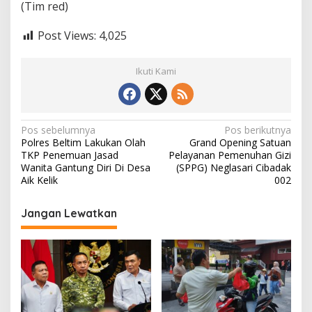
(Tim red)
Post Views:
4,025
Ikuti Kami
N
Pos sebelumnya
Pos berikutnya
Polres Beltim Lakukan Olah
Grand Opening Satuan
a
TKP Penemuan Jasad
Pelayanan Pemenuhan Gizi
v
Wanita Gantung Diri Di Desa
(SPPG) Neglasari Cibadak
Aik Kelik
002
i
g
Jangan Lewatkan
a
s
i
p
o