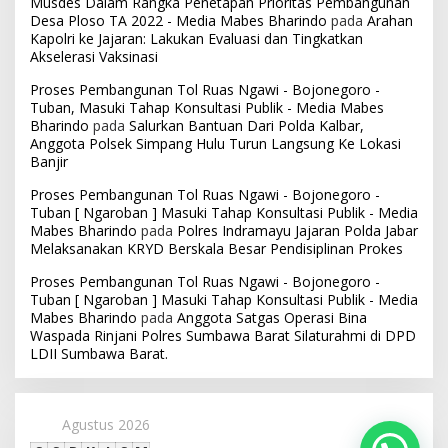
Musdes Dalam Rangka Penetapan Prioritas Pembangunan
Desa Ploso TA 2022 - Media Mabes Bharindo
pada
Arahan
Kapolri ke Jajaran: Lakukan Evaluasi dan Tingkatkan
Akselerasi Vaksinasi
Proses Pembangunan Tol Ruas Ngawi - Bojonegoro -
Tuban, Masuki Tahap Konsultasi Publik - Media Mabes
Bharindo
pada
Salurkan Bantuan Dari Polda Kalbar,
Anggota Polsek Simpang Hulu Turun Langsung Ke Lokasi
Banjir
Proses Pembangunan Tol Ruas Ngawi - Bojonegoro -
Tuban [ Ngaroban ] Masuki Tahap Konsultasi Publik - Media
Mabes Bharindo
pada
Polres Indramayu Jajaran Polda Jabar
Melaksanakan KRYD Berskala Besar Pendisiplinan Prokes
Proses Pembangunan Tol Ruas Ngawi - Bojonegoro -
Tuban [ Ngaroban ] Masuki Tahap Konsultasi Publik - Media
Mabes Bharindo
pada
Anggota Satgas Operasi Bina
Waspada Rinjani Polres Sumbawa Barat Silaturahmi di DPD
LDII Sumbawa Barat.
Agustus 2026