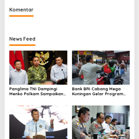
Bangun Komunikasi Untuk
Komentar
Informasi Yang Akurat
News Feed
Panglima TNI Dampingi
Bank BRI Cabang Mega
Menko Polkam Sampaikan
Kuningan Gelar Program
Imbauan Jaga Kondusivitas
Jumat Berkah, Perkuat
Bangsa
Komitmen untuk Saling
Berbagai