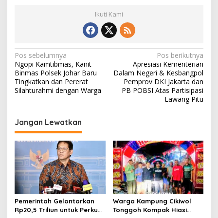
Ikuti Kami
N
Pos sebelumnya
Pos berikutnya
Ngopi Kamtibmas, Kanit
Apresiasi Kementerian
a
Binmas Polsek Johar Baru
Dalam Negeri & Kesbangpol
v
Tingkatkan dan Pererat
Pemprov DKI Jakarta dan
Silahturahmi dengan Warga
PB POBSI Atas Partisipasi
i
Lawang Pitu
g
Jangan Lewatkan
a
s
i
p
o
s
Pemerintah Gelontorkan
Warga Kampung Cikiwol
Rp20,5 Triliun untuk Perkuat
Tonggoh Kompak Hiasi