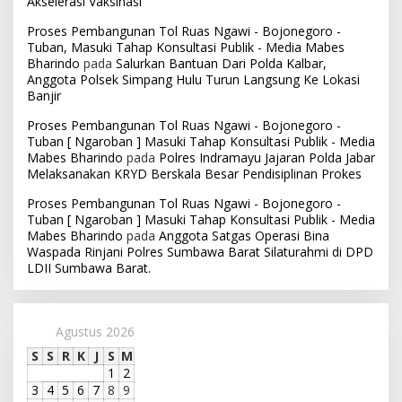
Akselerasi Vaksinasi
Proses Pembangunan Tol Ruas Ngawi - Bojonegoro -
Tuban, Masuki Tahap Konsultasi Publik - Media Mabes
Bharindo
pada
Salurkan Bantuan Dari Polda Kalbar,
Anggota Polsek Simpang Hulu Turun Langsung Ke Lokasi
Banjir
Proses Pembangunan Tol Ruas Ngawi - Bojonegoro -
Tuban [ Ngaroban ] Masuki Tahap Konsultasi Publik - Media
Mabes Bharindo
pada
Polres Indramayu Jajaran Polda Jabar
Melaksanakan KRYD Berskala Besar Pendisiplinan Prokes
Proses Pembangunan Tol Ruas Ngawi - Bojonegoro -
Tuban [ Ngaroban ] Masuki Tahap Konsultasi Publik - Media
Mabes Bharindo
pada
Anggota Satgas Operasi Bina
Waspada Rinjani Polres Sumbawa Barat Silaturahmi di DPD
LDII Sumbawa Barat.
Agustus 2026
S
S
R
K
J
S
M
1
2
3
4
5
6
7
8
9