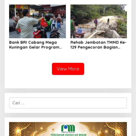
Bangsa
Bank BRI Cabang Mega
Rehab Jembatan TMMD Ke-
Kuningan Gelar Program
129 Pengecoran Bagian
Jumat Berkah, Perkuat
Atas Jembatan Hampir
Komitmen untuk Saling
Rampung, Akses
Berbagai
Masyarakat Kampung
Sesor Segera Lebih Aman
View More
dan Lancar
C
a
r
i
u
n
t