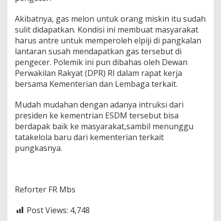
k
e
Akibatnya, gas melon untuk orang miskin itu sudah
m
b
sulit didapatkan. Kondisi ini membuat masyarakat
a
harus antre untuk memperoleh elpiji di pangkalan
l
lantaran susah mendapatkan gas tersebut di
i
pengecer. Polemik ini pun dibahas oleh Dewan
g
a
Perwakilan Rakyat (DPR) RI dalam rapat kerja
s
bersama Kementerian dan Lembaga terkait.
3
K
Mudah mudahan dengan adanya intruksi dari
g
presiden ke kementrian ESDM tersebut bisa
berdapak baik ke masyarakat,sambil menunggu
tatakelola baru dari kementerian terkait
pungkasnya.
Reforter FR Mbs
Post Views:
4,748