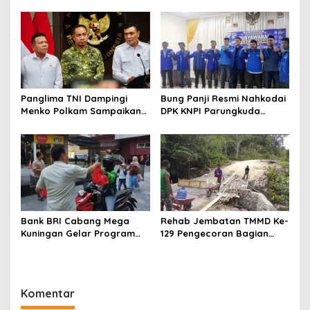
Keuangan Daerah dan
Lingkungan Sambut HUT RI
Pastikan Gaji PPPK Aman
ke-81
Panglima TNI Dampingi
Bung Panji Resmi Nahkodai
Menko Polkam Sampaikan
DPK KNPI Parungkuda
Imbauan Jaga Kondusivitas
Periiode 2026-2029
Bangsa
Bank BRI Cabang Mega
Rehab Jembatan TMMD Ke-
Kuningan Gelar Program
129 Pengecoran Bagian
Jumat Berkah, Perkuat
Atas Jembatan Hampir
Komitmen untuk Saling
Rampung, Akses
Berbagai
Masyarakat Kampung
Sesor Segera Lebih Aman
Komentar
dan Lancar