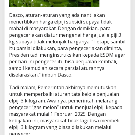
a
r
Dasco, aturan-aturan yang ada nanti akan
p
menertibkan harga elpiji subsidi supaya tidak
e
n
mahal di masyarakat. Dengan demikian, para
g
pengecer akan diatur mengenai harga jual elpiji 3
e
kg supaya tidak melonjak harganya. “Tetapi, sambil
c
itu parsial dilakukan, para pengecer akan diminta,
e
r
Presiden tadi menginstruksikan kepada ESDM agar
b
per hari ini pengecer itu bisa berjualan kembali,
o
sambil kemudian secara parsial aturannya
l
diselaraskan,” imbuh Dasco.
e
h
b
Tadi malam, Pemerintah akhirnya memutuskan
e
untuk memperbaiki aturan tata kelola penjualan
r
elpiji 3 kilogram. Awalnya, pemerintah melarang
j
pengecer “gas melon” untuk menjual elpiji kepada
u
masyarakat mulai 1 Februari 2025. Dengan
a
l
kebijakan ini, masyarakat tidak lagi bisa membeli
a
elpiji 3 kilogram yang biasa dilakukan melalui
n
pengecer.