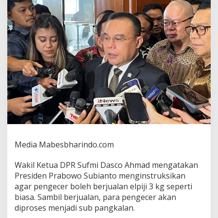
o
A
h
m
a
d
"
P
r
e
s
i
d
e
n
P
Media Mabesbharindo.com
r
a
Wakil Ketua DPR Sufmi Dasco Ahmad mengatakan
b
o
Presiden Prabowo Subianto menginstruksikan
w
agar pengecer boleh berjualan elpiji 3 kg seperti
o
biasa. Sambil berjualan, para pengecer akan
b
diproses menjadi sub pangkalan.
e
r