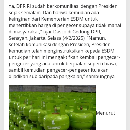
i
Ya, DPR RI sudah berkomunikasi dengan Presiden
i
sejak semalam. Dan bahwa kemudian ada
n
keinginan dari Kementerian ESDM untuk
t
menertibkan harga di pengecer supaya tidak mahal
r
u
di masyarakat,” ujar Dasco di Gedung DPR,
k
Senayan, Jakarta, Selasa (4/2/2025). “Namun,
s
setelah komunikasi dengan Presiden, Presiden
i
kemudian telah menginstruksikan kepada ESDM
k
untuk per hari ini mengaktifkan kembali pengecer-
e
m
pengecer yang ada untuk berjualan seperti biasa,
e
sambil kemudian pengecer-pengecer itu akan
n
dijadikan sub daripada pangkalan,” sambungnya.
t
r
i
a
n
E
S
Menurut
D
M
a
g