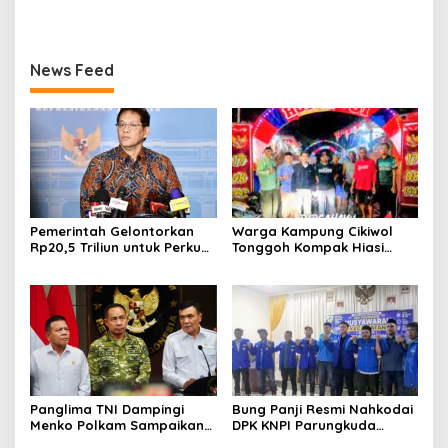
News Feed
Pemerintah Gelontorkan
Warga Kampung Cikiwol
Rp20,5 Triliun untuk Perkuat
Tonggoh Kompak Hiasi
Keuangan Daerah dan
Lingkungan Sambut HUT RI
Pastikan Gaji PPPK Aman
ke-81
Panglima TNI Dampingi
Bung Panji Resmi Nahkodai
Menko Polkam Sampaikan
DPK KNPI Parungkuda
Imbauan Jaga Kondusivitas
Periiode 2026-2029