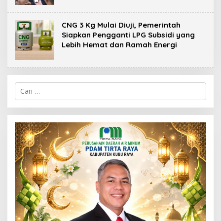
CNG 3 Kg Mulai Diuji, Pemerintah
Siapkan Pengganti LPG Subsidi yang
Lebih Hemat dan Ramah Energi
C
a
r
i
u
n
t
u
k
: