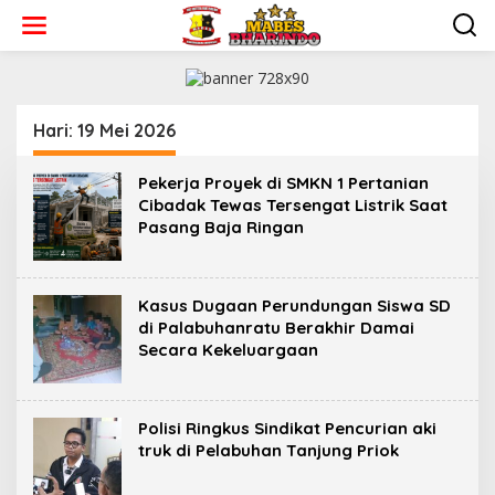
L
e
w
a
t
i
k
Hari:
19 Mei 2026
e
k
Pekerja Proyek di SMKN 1 Pertanian
o
Cibadak Tewas Tersengat Listrik Saat
n
Pasang Baja Ringan
t
e
n
Kasus Dugaan Perundungan Siswa SD
di Palabuhanratu Berakhir Damai
Secara Kekeluargaan
Polisi Ringkus Sindikat Pencurian aki
truk di Pelabuhan Tanjung Priok