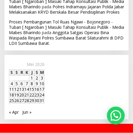
Tuban [ Ngaroban ] Masuki Tahap Konsultasi Publik - Media
Mabes Bharindo
pada
Polres Indramayu Jajaran Polda Jabar
Melaksanakan KRYD Berskala Besar Pendisiplinan Prokes
Proses Pembangunan Tol Ruas Ngawi - Bojonegoro -
Tuban [ Ngaroban ] Masuki Tahap Konsultasi Publik - Media
Mabes Bharindo
pada
Anggota Satgas Operasi Bina
Waspada Rinjani Polres Sumbawa Barat Silaturahmi di DPD
LDII Sumbawa Barat.
Mei 2026
S
S
R
K
J
S
M
1
2
3
4
5
6
7
8
9
10
11
12
13
14
15
16
17
18
19
20
21
22
23
24
25
26
27
28
29
30
31
« Apr
Jun »