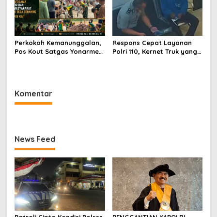
Masyarakat
Perkokoh Kemanunggalan,
Respons Cepat Layanan
Pos Kout Satgas Yonarmed
Polri 110, Kernet Truk yang
13/Nanggala Gelar Kerja
Tertinggal di Pelabuhan
Bakti Bersama Warga
Tanjung Priok Berhasil
Gotong Pasir Sungai demi
Dipertemukan Kembali
Pembangunan Masjid Desa
dengan Sopir
Komentar
Senaning
News Feed