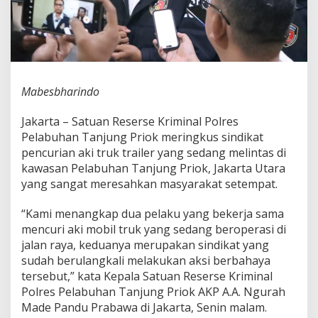
a
t
P
e
n
c
u
Mabesbharindo
r
i
Jakarta – Satuan Reserse Kriminal Polres
a
Pelabuhan Tanjung Priok meringkus sindikat
n
a
pencurian aki truk trailer yang sedang melintas di
k
kawasan Pelabuhan Tanjung Priok, Jakarta Utara
i
yang sangat meresahkan masyarakat setempat.
t
r
“Kami menangkap dua pelaku yang bekerja sama
u
k
mencuri aki mobil truk yang sedang beroperasi di
d
jalan raya, keduanya merupakan sindikat yang
i
sudah berulangkali melakukan aksi berbahaya
P
tersebut,” kata Kepala Satuan Reserse Kriminal
e
Polres Pelabuhan Tanjung Priok AKP A.A. Ngurah
l
a
Made Pandu Prabawa di Jakarta, Senin malam.
b