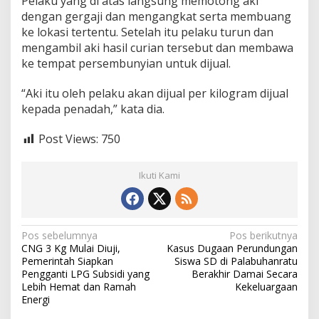
Pelaku yang di atas langsung memotong aki
dengan gergaji dan mengangkat serta membuang
ke lokasi tertentu. Setelah itu pelaku turun dan
mengambil aki hasil curian tersebut dan membawa
ke tempat persembunyian untuk dijual.
“Aki itu oleh pelaku akan dijual per kilogram dijual
kepada penadah,” kata dia.
Post Views:
750
Ikuti Kami
N
Pos sebelumnya
Pos berikutnya
CNG 3 Kg Mulai Diuji,
Kasus Dugaan Perundungan
a
Pemerintah Siapkan
Siswa SD di Palabuhanratu
v
Pengganti LPG Subsidi yang
Berakhir Damai Secara
Lebih Hemat dan Ramah
Kekeluargaan
i
Energi
g