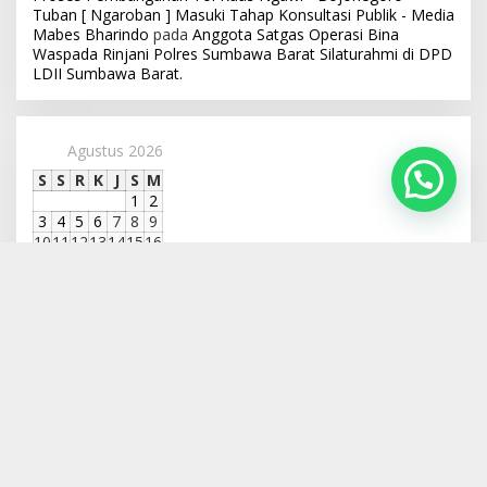
Tuban [ Ngaroban ] Masuki Tahap Konsultasi Publik - Media
Mabes Bharindo
pada
Anggota Satgas Operasi Bina
Waspada Rinjani Polres Sumbawa Barat Silaturahmi di DPD
LDII Sumbawa Barat.
Agustus 2026
S
S
R
K
J
S
M
1
2
3
4
5
6
7
8
9
10
11
12
13
14
15
16
17
18
19
20
21
22
23
24
25
26
27
28
29
30
31
« Jul