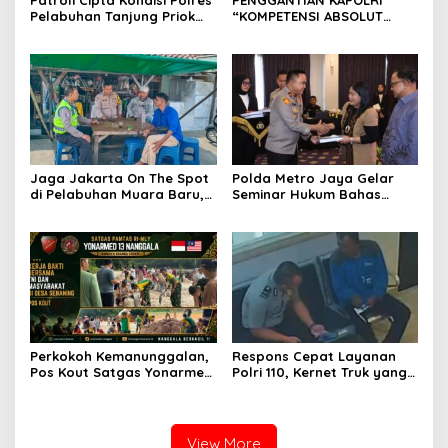
Patroli Cipta Kondisi Polres
PENGGANTIAN KAPOLRI
Pelabuhan Tanjung Priok
“KOMPETENSI ABSOLUT
Perkuat Keamanan
PRESIDEN”
Kawasan Pelabuhan,
Situasi Berlangsung Aman
dan Kondusif
Jaga Jakarta On The Spot
Polda Metro Jaya Gelar
di Pelabuhan Muara Baru,
Seminar Hukum Bahas
Polres Pelabuhan Tanjung
Perluasan Objek
Priok Perkuat Sinergi
Praperadilan dalam KUHAP
Kamtibmas Bersama
Baru
Masyarakat
Perkokoh Kemanunggalan,
Respons Cepat Layanan
Pos Kout Satgas Yonarmed
Polri 110, Kernet Truk yang
13/Nanggala Gelar Kerja
Tertinggal di Pelabuhan
Bakti Bersama Warga
Tanjung Priok Berhasil
Gotong Pasir Sungai demi
Dipertemukan Kembali
Pembangunan Masjid Desa
dengan Sopir
View More