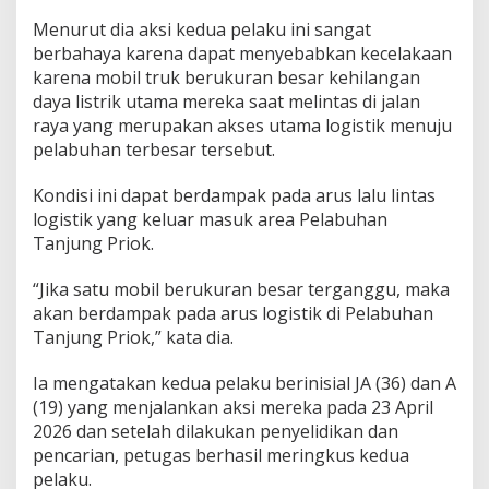
u
Menurut dia aksi kedua pelaku ini sangat
h
berbahaya karena dapat menyebabkan kecelakaan
a
karena mobil truk berukuran besar kehilangan
n
T
daya listrik utama mereka saat melintas di jalan
a
raya yang merupakan akses utama logistik menuju
n
pelabuhan terbesar tersebut.
j
u
Kondisi ini dapat berdampak pada arus lalu lintas
n
g
logistik yang keluar masuk area Pelabuhan
P
Tanjung Priok.
r
i
“Jika satu mobil berukuran besar terganggu, maka
o
akan berdampak pada arus logistik di Pelabuhan
k
Tanjung Priok,” kata dia.
Ia mengatakan kedua pelaku berinisial JA (36) dan A
(19) yang menjalankan aksi mereka pada 23 April
2026 dan setelah dilakukan penyelidikan dan
pencarian, petugas berhasil meringkus kedua
pelaku.