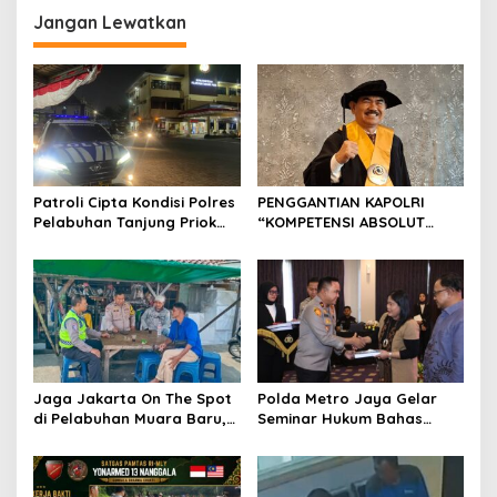
Jangan Lewatkan
a
s
i
p
o
s
Patroli Cipta Kondisi Polres
PENGGANTIAN KAPOLRI
Pelabuhan Tanjung Priok
“KOMPETENSI ABSOLUT
Perkuat Keamanan
PRESIDEN”
Kawasan Pelabuhan,
Situasi Berlangsung Aman
dan Kondusif
Jaga Jakarta On The Spot
Polda Metro Jaya Gelar
di Pelabuhan Muara Baru,
Seminar Hukum Bahas
Polres Pelabuhan Tanjung
Perluasan Objek
Priok Perkuat Sinergi
Praperadilan dalam KUHAP
Kamtibmas Bersama
Baru