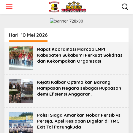
L
e
w
a
t
i
k
Hari:
10 Mei 2026
e
k
Rapat Koordinasi Marcab LMPI
o
Kabupaten Sukabumi Perkuat Soliditas
n
dan Kekompakan Organisasi
t
e
n
Kejati Kalbar Optimalkan Barang
Rampasan Negara sebagai Rupbasan
demi Efisiensi Anggaran.
‎Polisi Siaga Amankan Nobar Persib vs
Persija, Apel Kesiapan Digelar di TMC
Exit Tol Parungkuda ‎