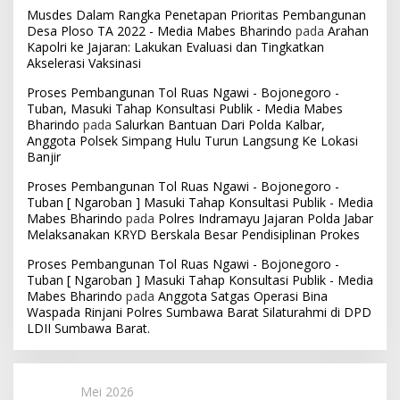
Musdes Dalam Rangka Penetapan Prioritas Pembangunan
Desa Ploso TA 2022 - Media Mabes Bharindo
pada
Arahan
Kapolri ke Jajaran: Lakukan Evaluasi dan Tingkatkan
Akselerasi Vaksinasi
Proses Pembangunan Tol Ruas Ngawi - Bojonegoro -
Tuban, Masuki Tahap Konsultasi Publik - Media Mabes
Bharindo
pada
Salurkan Bantuan Dari Polda Kalbar,
Anggota Polsek Simpang Hulu Turun Langsung Ke Lokasi
Banjir
Proses Pembangunan Tol Ruas Ngawi - Bojonegoro -
Tuban [ Ngaroban ] Masuki Tahap Konsultasi Publik - Media
Mabes Bharindo
pada
Polres Indramayu Jajaran Polda Jabar
Melaksanakan KRYD Berskala Besar Pendisiplinan Prokes
Proses Pembangunan Tol Ruas Ngawi - Bojonegoro -
Tuban [ Ngaroban ] Masuki Tahap Konsultasi Publik - Media
Mabes Bharindo
pada
Anggota Satgas Operasi Bina
Waspada Rinjani Polres Sumbawa Barat Silaturahmi di DPD
LDII Sumbawa Barat.
Mei 2026