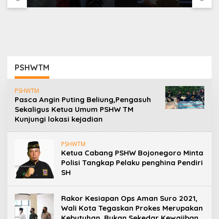
Program Jumat
Taekwondo Indonesia
Berkah, Perkuat
Open Championship
Komitmen untuk Saling
2026
Berbagai
PSHWTM
PSHWTM
Pasca Angin Puting Beliung,Pengasuh
Sekaligus Ketua Umum PSHW TM
Kunjungi lokasi kejadian
PSHWTM
Ketua Cabang PSHW Bojonegoro Minta
Polisi Tangkap Pelaku penghina Pendiri
SH
Rakor Kesiapan Ops Aman Suro 2021,
Wali Kota Tegaskan Prokes Merupakan
Kebutuhan, Bukan Sekedar Kewajiban