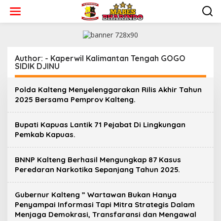
L
e
w
a
t
i
k
Author: - Kaperwil Kalimantan Tengah GOGO
SIDIK DJINU
e
k
o
Polda Kalteng Menyelenggarakan Rilis Akhir Tahun
n
2025 Bersama Pemprov Kalteng.
t
e
n
Bupati Kapuas Lantik 71 Pejabat Di Lingkungan
Pemkab Kapuas.
BNNP Kalteng Berhasil Mengungkap 87 Kasus
Peredaran Narkotika Sepanjang Tahun 2025.
Gubernur Kalteng ” Wartawan Bukan Hanya
Penyampai Informasi Tapi Mitra Strategis Dalam
Menjaga Demokrasi, Transfaransi dan Mengawal