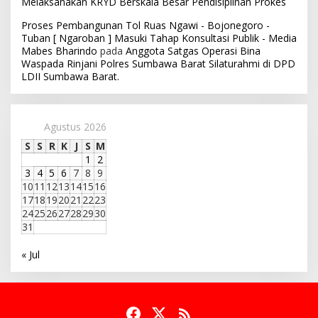
Melaksanakan KRYD Berskala Besar Pendisiplinan Prokes
Proses Pembangunan Tol Ruas Ngawi - Bojonegoro -
Tuban [ Ngaroban ] Masuki Tahap Konsultasi Publik - Media
Mabes Bharindo
pada
Anggota Satgas Operasi Bina
Waspada Rinjani Polres Sumbawa Barat Silaturahmi di DPD
LDII Sumbawa Barat.
Agustus 2026
S
S
R
K
J
S
M
1
2
3
4
5
6
7
8
9
10
11
12
13
14
15
16
17
18
19
20
21
22
23
24
25
26
27
28
29
30
31
« Jul