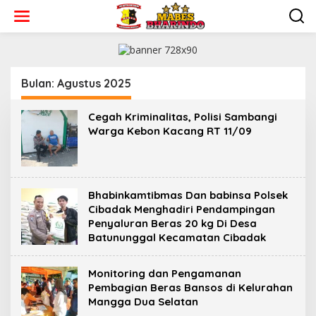
L
e
w
a
t
i
k
Bulan:
Agustus 2025
e
k
Cegah Kriminalitas, Polisi Sambangi
o
Warga Kebon Kacang RT 11/09
n
t
e
n
Bhabinkamtibmas Dan babinsa Polsek
Cibadak Menghadiri Pendampingan
Penyaluran Beras 20 kg Di Desa
Batununggal Kecamatan Cibadak
Monitoring dan Pengamanan
Pembagian Beras Bansos di Kelurahan
Mangga Dua Selatan