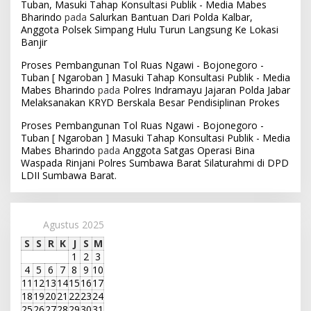
Tuban, Masuki Tahap Konsultasi Publik - Media Mabes
Bharindo
pada
Salurkan Bantuan Dari Polda Kalbar,
Anggota Polsek Simpang Hulu Turun Langsung Ke Lokasi
Banjir
Proses Pembangunan Tol Ruas Ngawi - Bojonegoro -
Tuban [ Ngaroban ] Masuki Tahap Konsultasi Publik - Media
Mabes Bharindo
pada
Polres Indramayu Jajaran Polda Jabar
Melaksanakan KRYD Berskala Besar Pendisiplinan Prokes
Proses Pembangunan Tol Ruas Ngawi - Bojonegoro -
Tuban [ Ngaroban ] Masuki Tahap Konsultasi Publik - Media
Mabes Bharindo
pada
Anggota Satgas Operasi Bina
Waspada Rinjani Polres Sumbawa Barat Silaturahmi di DPD
LDII Sumbawa Barat.
Agustus 2025
S
S
R
K
J
S
M
1
2
3
4
5
6
7
8
9
10
11
12
13
14
15
16
17
18
19
20
21
22
23
24
25
26
27
28
29
30
31