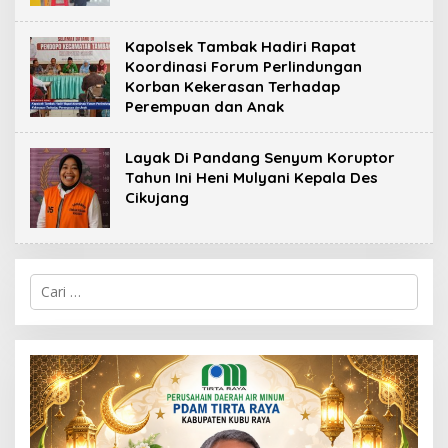
Kapolsek Tambak Hadiri Rapat
Koordinasi Forum Perlindungan
Korban Kekerasan Terhadap
Perempuan dan Anak
Layak Di Pandang Senyum Koruptor
Tahun Ini Heni Mulyani Kepala Des
Cikujang
C
a
r
i
u
n
t
u
k
: