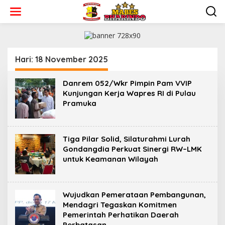
L
e
w
a
t
i
k
Hari:
18 November 2025
e
k
Danrem 052/Wkr Pimpin Pam VVIP
o
Kunjungan Kerja Wapres RI di Pulau
n
Pramuka
t
e
n
Tiga Pilar Solid, Silaturahmi Lurah
Gondangdia Perkuat Sinergi RW–LMK
untuk Keamanan Wilayah
Wujudkan Pemerataan Pembangunan,
Mendagri Tegaskan Komitmen
Pemerintah Perhatikan Daerah
Perbatasan