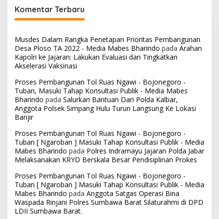
Komentar Terbaru
Musdes Dalam Rangka Penetapan Prioritas Pembangunan
Desa Ploso TA 2022 - Media Mabes Bharindo
pada
Arahan
Kapolri ke Jajaran: Lakukan Evaluasi dan Tingkatkan
Akselerasi Vaksinasi
Proses Pembangunan Tol Ruas Ngawi - Bojonegoro -
Tuban, Masuki Tahap Konsultasi Publik - Media Mabes
Bharindo
pada
Salurkan Bantuan Dari Polda Kalbar,
Anggota Polsek Simpang Hulu Turun Langsung Ke Lokasi
Banjir
Proses Pembangunan Tol Ruas Ngawi - Bojonegoro -
Tuban [ Ngaroban ] Masuki Tahap Konsultasi Publik - Media
Mabes Bharindo
pada
Polres Indramayu Jajaran Polda Jabar
Melaksanakan KRYD Berskala Besar Pendisiplinan Prokes
Proses Pembangunan Tol Ruas Ngawi - Bojonegoro -
Tuban [ Ngaroban ] Masuki Tahap Konsultasi Publik - Media
Mabes Bharindo
pada
Anggota Satgas Operasi Bina
Waspada Rinjani Polres Sumbawa Barat Silaturahmi di DPD
LDII Sumbawa Barat.