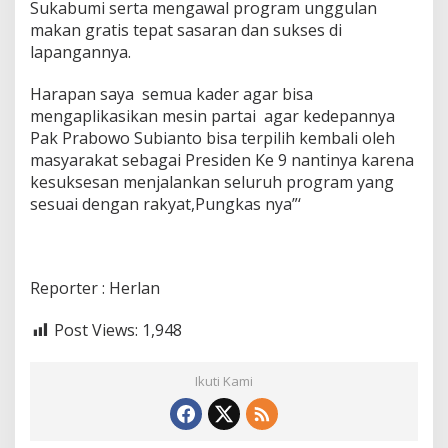
i
Sukabumi serta mengawal program unggulan
G
makan gratis tepat sasaran dan sukses di
e
lapangannya.
r
i
Harapan saya semua kader agar bisa
n
d
mengaplikasikan mesin partai agar kedepannya
r
Pak Prabowo Subianto bisa terpilih kembali oleh
a
masyarakat sebagai Presiden Ke 9 nantinya karena
K
kesuksesan menjalankan seluruh program yang
a
b
sesuai dengan rakyat,Pungkas nya”‘
.
S
u
k
Reporter : Herlan
a
b
u
Post Views:
1,948
m
i
Ikuti Kami
B
e
r
t