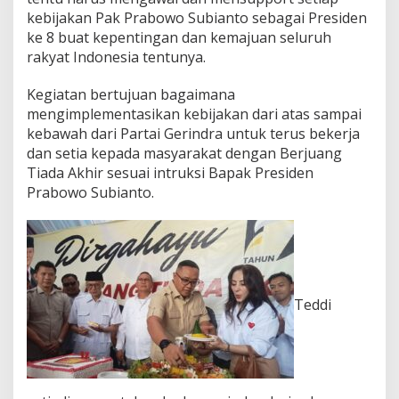
a
kebijakan Pak Prabowo Subianto sebagai Presiden
r
ke 8 buat kepentingan dan kemajuan seluruh
t
rakyat Indonesia tentunya.
a
i
Kegiatan bertujuan bagaimana
G
e
mengimplementasikan kebijakan dari atas sampai
r
kebawah dari Partai Gerindra untuk terus bekerja
i
dan setia kepada masyarakat dengan Berjuang
n
Tiada Akhir sesuai intruksi Bapak Presiden
d
Prabowo Subianto.
r
a
K
e
1
7
t
Teddi
a
h
u
n
D
i