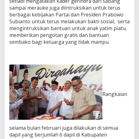
setiadi mengatakan kader gerindra dari sabang
S
e
sampai merauke juga diintruksikan untuk terus
k
berbagai kebijakan Partai dan Presiden Prabowo
r
Subianto untuk terus melakukan bakti sosial, serta
e
mengintruksikan bantuan untuk anak yatim piatu,
t
a
memberikan pengotan gratis dan bantuan
r
sembako bagi keluarga yang tidak mampu.
i
a
t
K
a
n
t
o
r
Rangkaian
D
P
C
P
a
r
selama bulan februari juga dilakukan di semua
t
dapil yang berjumlah 6 dapil di Kabupaten
a