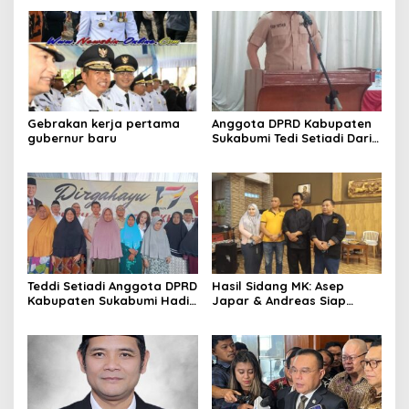
Gebrakan kerja pertama
Anggota DPRD Kabupaten
gubernur baru
Sukabumi Tedi Setiadi Dari
Fraksi Gerindra Hadiri
Musrenbang Di Aula
Kecamatan Parungkuda
Kabupaten Sukabumi
Teddi Setiadi Anggota DPRD
Hasil Sidang MK: Asep
Kabupaten Sukabumi Hadiri
Japar & Andreas Siap
Acara Dirgahayu ke 17
Dilantik sebagai Bupati dan
dengan Tema “Berjuang
Wakil Bupati
Tiada Akhir
SukabumiFebruari 6, 2025