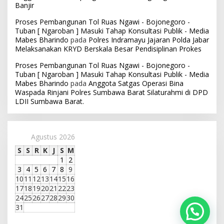
Banjir
Proses Pembangunan Tol Ruas Ngawi - Bojonegoro -
Tuban [ Ngaroban ] Masuki Tahap Konsultasi Publik - Media
Mabes Bharindo
pada
Polres Indramayu Jajaran Polda Jabar
Melaksanakan KRYD Berskala Besar Pendisiplinan Prokes
Proses Pembangunan Tol Ruas Ngawi - Bojonegoro -
Tuban [ Ngaroban ] Masuki Tahap Konsultasi Publik - Media
Mabes Bharindo
pada
Anggota Satgas Operasi Bina
Waspada Rinjani Polres Sumbawa Barat Silaturahmi di DPD
LDII Sumbawa Barat.
Agustus 2026
S
S
R
K
J
S
M
1
2
3
4
5
6
7
8
9
10
11
12
13
14
15
16
17
18
19
20
21
22
23
24
25
26
27
28
29
30
31