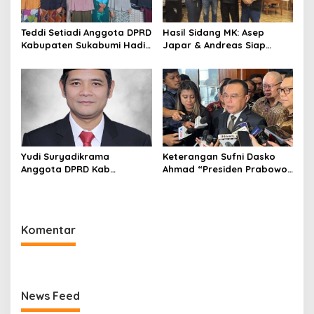
"
B
e
Teddi Setiadi Anggota DPRD
Hasil Sidang MK: Asep
r
Kabupaten Sukabumi Hadiri
Japar & Andreas Siap
s
Acara Dirgahayu ke 17
Dilantik sebagai Bupati dan
a
dengan Tema “Berjuang
Wakil Bupati
m
Tiada Akhir
SukabumiFebruari 6, 2025
a
R
a
k
y
a
Yudi Suryadikrama
Keterangan Sufni Dasko
t
Anggota DPRD Kab
Ahmad “Presiden Prabowo
U
Sukabumi Adakan reses di
beri intruksi kementrian
n
Desa Sundawenang
ESDM agar pengecer boleh
t
berjualan kembali gas 3Kg
u
Komentar
k
R
a
k
y
News Feed
a
t