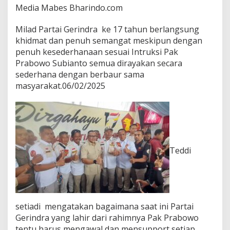
Media Mabes Bharindo.com
r
a
T
Milad Partai Gerindra ke 17 tahun berlangsung
e
khidmat dan penuh semangat meskipun dengan
d
penuh kesederhanaan sesuai Intruksi Pak
i
Prabowo Subianto semua dirayakan secara
S
e
sederhana dengan berbaur sama
t
masyarakat.06/02/2025
i
a
d
i
H
a
d
Teddi
i
r
i
M
i
l
setiadi mengatakan bagaimana saat ini Partai
a
Gerindra yang lahir dari rahimnya Pak Prabowo
d
tentu harus mengawal dan mensupport setiap
P