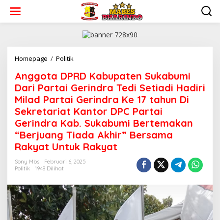
L
e
w
a
t
i
k
Homepage
/
Politik
A
e
n
Anggota DPRD Kabupaten Sukabumi
k
g
o
g
Dari Partai Gerindra Tedi Setiadi Hadiri
n
o
Milad Partai Gerindra Ke 17 tahun Di
t
t
Sekretariat Kantor DPC Partai
e
a
n
D
Gerindra Kab. Sukabumi Bertemakan
P
“Berjuang Tiada Akhir” Bersama
R
Rakyat Untuk Rakyat
D
K
Sony Mbs
Februari 6, 2025
a
Politik
1948 Dilihat
b
u
p
a
t
e