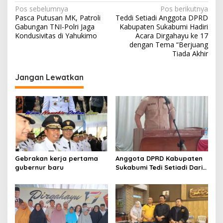
e
N
Pos sebelumnya
Pos berikutnya
m
Pasca Putusan MK, Patroli
Teddi Setiadi Anggota DPRD
a
a
Gabungan TNI-Polri Jaga
Kabupaten Sukabumi Hadiri
k
v
Kondusivitas di Yahukimo
Acara Dirgahayu ke 17
a
dengan Tema “Berjuang
n
i
Tiada Akhir
"
g
B
e
Jangan Lewatkan
a
r
s
j
u
i
a
p
n
g
o
T
i
s
a
Gebrakan kerja pertama
Anggota DPRD Kabupaten
d
gubernur baru
Sukabumi Tedi Setiadi Dari
a
Fraksi Gerindra Hadiri
A
Musrenbang Di Aula
k
Kecamatan Parungkuda
h
Kabupaten Sukabumi
i
r