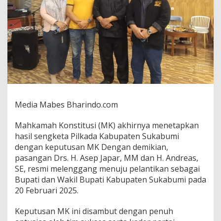
a
p
a
r
&
A
n
d
r
e
a
Media Mabes Bharindo.com
s
S
i
Mahkamah Konstitusi (MK) akhirnya menetapkan
a
hasil sengketa Pilkada Kabupaten Sukabumi
p
dengan keputusan MK Dengan demikian,
D
pasangan Drs. H. Asep Japar, MM dan H. Andreas,
i
l
SE, resmi melenggang menuju pelantikan sebagai
a
Bupati dan Wakil Bupati Kabupaten Sukabumi pada
n
20 Februari 2025.
t
i
Keputusan MK ini disambut dengan penuh
k
s