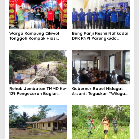
Warga Kampung Cikiwol
Bung Panji Resmi Nahkodai
Tonggoh Kompak Hiasi
DPK KNPI Parungkuda
Lingkungan Sambut HUT RI
Periiode 2026-2029
ke-81
Rehab Jembatan TMMD Ke-
Gubernur Babel Hidayat
129 Pengecoran Bagian
Arsani : Tegaskan “Wilayah
Atas Jembatan Hampir
Pertambangan Rakyat
Rampung, Akses
(WPR) Belitung Timur 392
Masyarakat Kampung
Hektare Sesuai
Sesor Segera Lebih Aman
RTRW”,Audensi Sempat
dan Lancar
Tegang