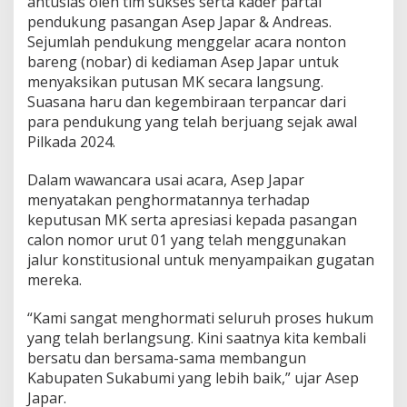
antusias oleh tim sukses serta kader partai
e
pendukung pasangan Asep Japar & Andreas.
b
Sejumlah pendukung menggelar acara nonton
a
bareng (nobar) di kediaman Asep Japar untuk
g
a
menyaksikan putusan MK secara langsung.
i
Suasana haru dan kegembiraan terpancar dari
B
para pendukung yang telah berjuang sejak awal
u
Pilkada 2024.
p
a
t
Dalam wawancara usai acara, Asep Japar
i
menyatakan penghormatannya terhadap
d
keputusan MK serta apresiasi kepada pasangan
a
calon nomor urut 01 yang telah menggunakan
n
jalur konstitusional untuk menyampaikan gugatan
W
a
mereka.
k
i
“Kami sangat menghormati seluruh proses hukum
l
yang telah berlangsung. Kini saatnya kita kembali
B
bersatu dan bersama-sama membangun
u
p
Kabupaten Sukabumi yang lebih baik,” ujar Asep
a
Japar.
t