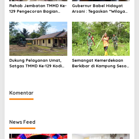
Rehab Jembatan TMMD Ke-
Gubernur Babel Hidayat
129 Pengecoran Bagian
Arsani : Tegaskan “Wilayah
Atas Jembatan Hampir
Pertambangan Rakyat
Rampung, Akses
(WPR) Belitung Timur 392
Masyarakat Kampung
Hektare Sesuai
Sesor Segera Lebih Aman
RTRW”,Audensi Sempat
dan Lancar
Tegang
Dukung Pelayanan Umat,
Semangat Kemerdekaan
Satgas TMMD Ke-129 Kodim
Berkibar di Kampung Sesor,
1807/Sorong Selatan
Satgas TMMD Ke-129 Kodim
Siapkan Lahan Rumah
1807/Sorong Selatan
Pastori di Kampung Sesor
Pasang Bendera Merah
Putih
Komentar
News Feed