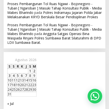
Proses Pembangunan Tol Ruas Ngawi - Bojonegoro -
Tuban [ Ngaroban ] Masuki Tahap Konsultasi Publik - Media
Mabes Bharindo
pada
Polres Indramayu Jajaran Polda Jabar
Melaksanakan KRYD Berskala Besar Pendisiplinan Prokes
Proses Pembangunan Tol Ruas Ngawi - Bojonegoro -
Tuban [ Ngaroban ] Masuki Tahap Konsultasi Publik - Media
Mabes Bharindo
pada
Anggota Satgas Operasi Bina
Waspada Rinjani Polres Sumbawa Barat Silaturahmi di DPD
LDII Sumbawa Barat.
Agustus 2026
S
S
R
K
J
S
M
1
2
3
4
5
6
7
8
9
10
11
12
13
14
15
16
17
18
19
20
21
22
23
24
25
26
27
28
29
30
31
« Jul