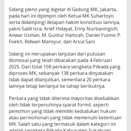
i
Sidang pleno yang digelar di Gedung MK, Jakarta,
S
pada hari ini dipimpin oleh Ketua MK Suhartoyo
u
k
serta didampingi delapan hakim konstitusi lainnya,
a
yakni Saldi Isra, Arief Hidayat, Enny Nurbaningsih,
b
Anwar Usman, M. Guntur Hamzah, Daniel Yusmic P.
u
Foekh, Ridwan Mansyur, dan Arsul Sani.
m
i
F
Sidang ini merupakan lanjutan dari putusan
e
dismissal yang telah dibacakan pada 4 Februari
b
2025. Dari total 158 perkara sengketa Pilkada yang
r
diproses MK, sebanyak 138 perkara dinyatakan
u
a
tidak dapat dilanjutkan, sementara 20 perkara
r
lainnya tetap berlanjut ke tahap berikutnya.
i
6
Perkara yang tidak diterima mayoritas disebabkan
,
oleh tidak terpenuhinya syarat formil, seperti
2
0
pemohon yang tidak memiliki kedudukan hukum
2
atau permohonan yang tidak memenuhi ketentuan
5
MK. Salah satu yang termasuk dalam kategori ini
adalah sengketa Pilkada Kabupaten Sukabumi,