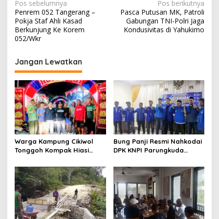
N
Pos sebelumnya
Pos berikutnya
Penrem 052 Tangerang –
Pasca Putusan MK, Patroli
a
Pokja Staf Ahli Kasad
Gabungan TNI-Polri Jaga
v
Berkunjung Ke Korem
Kondusivitas di Yahukimo
052/Wkr
i
g
Jangan Lewatkan
a
s
i
p
o
s
Warga Kampung Cikiwol
Bung Panji Resmi Nahkodai
Tonggoh Kompak Hiasi
DPK KNPI Parungkuda
Lingkungan Sambut HUT RI
Periiode 2026-2029
ke-81