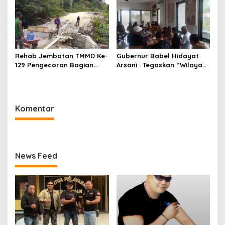
Rehab Jembatan TMMD Ke-
Gubernur Babel Hidayat
129 Pengecoran Bagian
Arsani : Tegaskan “Wilayah
Atas Jembatan Hampir
Pertambangan Rakyat
Rampung, Akses
(WPR) Belitung Timur 392
Masyarakat Kampung
Hektare Sesuai
Sesor Segera Lebih Aman
RTRW”,Audensi Sempat
Komentar
dan Lancar
Tegang
News Feed