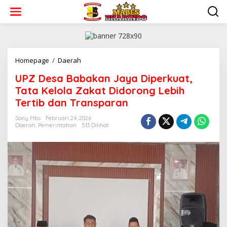
L
e
w
a
t
i
k
Homepage
/
Daerah
U
e
P
UPZ Desa Babakan Jaya Diperkuat,
k
Z
o
D
Tata Kelola Zakat Didorong Lebih
n
e
Tertib dan Transparan
t
s
e
a
Sony Mbs
Februari 24, 2026
n
B
Daerah
,
Pemerintahan
513 Dilihat
a
b
a
k
a
n
J
a
y
a
D