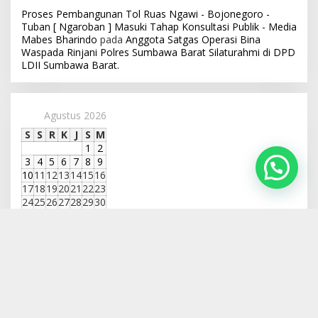
Proses Pembangunan Tol Ruas Ngawi - Bojonegoro -
Tuban [ Ngaroban ] Masuki Tahap Konsultasi Publik - Media
Mabes Bharindo
pada
Anggota Satgas Operasi Bina
Waspada Rinjani Polres Sumbawa Barat Silaturahmi di DPD
LDII Sumbawa Barat.
Agustus 2026
S
S
R
K
J
S
M
1
2
3
4
5
6
7
8
9
10
11
12
13
14
15
16
17
18
19
20
21
22
23
24
25
26
27
28
29
30
31
« Jul