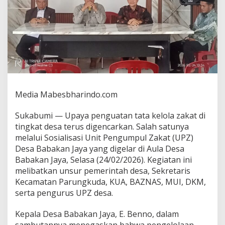
i
p
e
r
k
u
a
t
,
T
Media Mabesbharindo.com
a
t
Sukabumi — Upaya penguatan tata kelola zakat di
a
K
tingkat desa terus digencarkan. Salah satunya
e
melalui Sosialisasi Unit Pengumpul Zakat (UPZ)
l
Desa Babakan Jaya yang digelar di Aula Desa
o
Babakan Jaya, Selasa (24/02/2026). Kegiatan ini
l
a
melibatkan unsur pemerintah desa, Sekretaris
Z
Kecamatan Parungkuda, KUA, BAZNAS, MUI, DKM,
a
serta pengurus UPZ desa.
k
a
Kepala Desa Babakan Jaya, E. Benno, dalam
t
D
sambutannya menegaskan bahwa pengelolaan