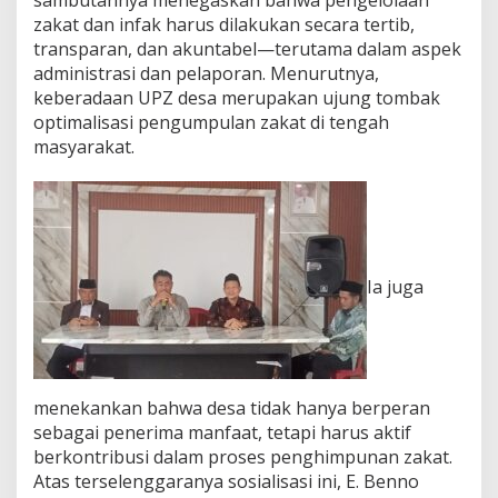
i
zakat dan infak harus dilakukan secara tertib,
d
transparan, dan akuntabel—terutama dalam aspek
o
administrasi dan pelaporan. Menurutnya,
r
keberadaan UPZ desa merupakan ujung tombak
o
n
optimalisasi pengumpulan zakat di tengah
g
masyarakat.
L
e
b
i
h
T
e
Ia juga
r
t
i
b
d
a
menekankan bahwa desa tidak hanya berperan
n
sebagai penerima manfaat, tetapi harus aktif
T
berkontribusi dalam proses penghimpunan zakat.
r
a
Atas terselenggaranya sosialisasi ini, E. Benno
n