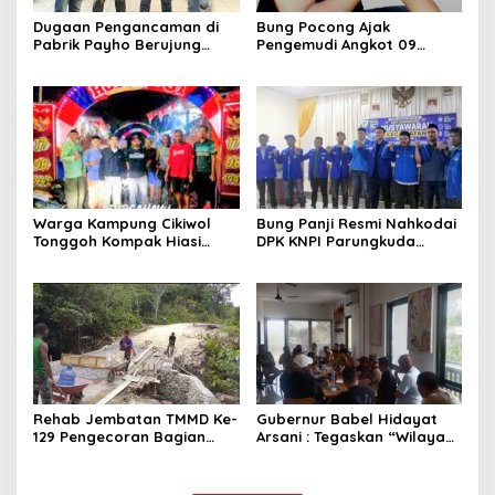
Dugaan Pengancaman di
Bung Pocong Ajak
Pabrik Payho Berujung
Pengemudi Angkot 09
Pengamanan, Ayi Permana
Bersatu, Sepakat Kembali
Dorong Proses Hukum
Melintas hingga Labora
Tuntas
Warga Kampung Cikiwol
Bung Panji Resmi Nahkodai
Tonggoh Kompak Hiasi
DPK KNPI Parungkuda
Lingkungan Sambut HUT RI
Periiode 2026-2029
ke-81
Rehab Jembatan TMMD Ke-
Gubernur Babel Hidayat
129 Pengecoran Bagian
Arsani : Tegaskan “Wilayah
Atas Jembatan Hampir
Pertambangan Rakyat
Rampung, Akses
(WPR) Belitung Timur 392
Masyarakat Kampung
Hektare Sesuai