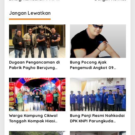
i
g
Jangan Lewatkan
a
s
i
p
o
s
Dugaan Pengancaman di
Bung Pocong Ajak
Pabrik Payho Berujung
Pengemudi Angkot 09
Pengamanan, Ayi Permana
Bersatu, Sepakat Kembali
Dorong Proses Hukum
Melintas hingga Labora
Tuntas
Warga Kampung Cikiwol
Bung Panji Resmi Nahkodai
Tonggoh Kompak Hiasi
DPK KNPI Parungkuda
Lingkungan Sambut HUT RI
Periiode 2026-2029
ke-81