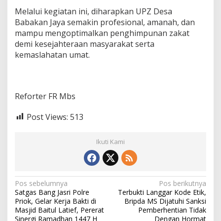
Melalui kegiatan ini, diharapkan UPZ Desa
Babakan Jaya semakin profesional, amanah, dan
mampu mengoptimalkan penghimpunan zakat
demi kesejahteraan masyarakat serta
kemaslahatan umat.
Reforter FR Mbs
Post Views:
513
Ikuti Kami
N
Pos sebelumnya
Pos berikutnya
Satgas Bang Jasri Polre
Terbukti Langgar Kode Etik,
a
Priok, Gelar Kerja Bakti di
Bripda MS Dijatuhi Sanksi
v
Masjid Baitul Latief, Pererat
Pemberhentian Tidak
Sinergi Ramadhan 1447 H
Dengan Hormat