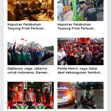
Kapolres Pelabuhan
Kapolres Pelabuhan
Tanjung Priok Perkuat
Tanjung Priok Perkuat
Sinergi dengan Tokoh
Sinergi dengan PWI-LS DKI
Masyarakat Jakarta Utara,
Jakarta
Bahas Kamtibmas dan
Kerukunan
Deklarasi Jaga Jakarta
Polda Metro Jaya Gelar
untuk Indonesia, Elemen
Apel Kebangsaan Sambut
Masyarakat Bersatu Jaga
Hari Ulang Tahun ke-81
Keamanan dan Persatuan
Republik Indonesia