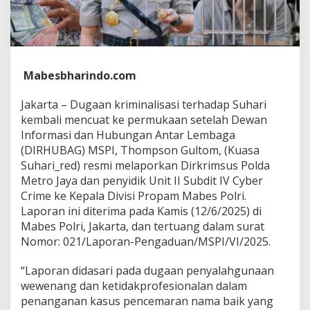
s
u
s
k
e
P
Mabesbharindo.com
r
o
Jakarta – Dugaan kriminalisasi terhadap Suhari
p
kembali mencuat ke permukaan setelah Dewan
a
m
Informasi dan Hubungan Antar Lembaga
,
(DIRHUBAG) MSPI, Thompson Gultom, (Kuasa
D
Suhari_red) resmi melaporkan Dirkrimsus Polda
u
Metro Jaya dan penyidik Unit II Subdit IV Cyber
g
Crime ke Kepala Divisi Propam Mabes Polri.
a
a
Laporan ini diterima pada Kamis (12/6/2025) di
n
Mabes Polri, Jakarta, dan tertuang dalam surat
K
Nomor: 021/Laporan-Pengaduan/MSPI/VI/2025.
r
i
“Laporan didasari pada dugaan penyalahgunaan
m
i
wewenang dan ketidakprofesionalan dalam
n
penanganan kasus pencemaran nama baik yang
a