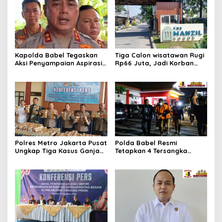
Kapolda Babel Tegaskan
Tiga Calon wisatawan Rugi
Aksi Penyampaian Aspirasi
Rp66 Juta, Jadi Korban
Dilindungi UU,Pelaku Anarkis
Penipuan Pengurusan Visa
di Kantor PT Timah
Taiwan
Diproses Hukum
Polres Metro Jakarta Pusat
Polda Babel Resmi
Ungkap Tiga Kasus Ganja
Tetapkan 4 Tersangka
132 Kg, Selamatkan 26.750
Dalam Perkara 52,5 Ton
Jiwa dari Bahaya
Pasir Timah Ilegal Di
Narkotika
Belitung