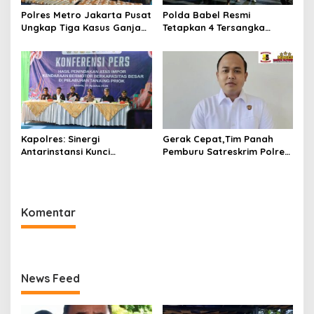
Polres Metro Jakarta Pusat
Polda Babel Resmi
Ungkap Tiga Kasus Ganja
Tetapkan 4 Tersangka
132 Kg, Selamatkan 26.750
Dalam Perkara 52,5 Ton
Jiwa dari Bahaya
Pasir Timah Ilegal Di
Narkotika
Belitung
Kapolres: Sinergi
Gerak Cepat,Tim Panah
Antarinstansi Kunci
Pemburu Satreskrim Polres
Penegakan Hukum dan
Beltim Berhasil Ungkap
Perlindungan Masyarakat,
Kasus Curanmor
Bea Cukai Tanjung Priok
Gagalkan Penyelundupan
Komentar
Harley-Davidson Bekas.
News Feed