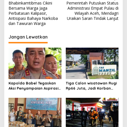
Bhabinkamtibmas Cikini
Pemerintah Putuskan Status
a
Bersama Warga Jaga
Administrasi Empat Pulau di
v
Perbatasan Kalipasir,
Wilayah Aceh, Mendagri
Antisipasi Bahaya Narkoba
Uraikan Saran Tindak Lanjut
i
dan Tawuran Warga
g
Jangan Lewatkan
a
s
i
p
o
s
Kapolda Babel Tegaskan
Tiga Calon wisatawan Rugi
Aksi Penyampaian Aspirasi
Rp66 Juta, Jadi Korban
Dilindungi UU,Pelaku Anarkis
Penipuan Pengurusan Visa
di Kantor PT Timah
Taiwan
Diproses Hukum