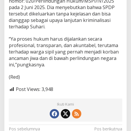
nomor: 020/Perlindungan Hukum/MSPI/IV/2025
pada 2 Juni 2025. Dia menyebutkan bahwa SPDP
tersebut dikeluarkan tanpa kejelasan dan bisa
dianggap sebagai upaya lanjutan kriminalisasi
terhadap Suhari.
“Ya proses hukum harus dijalankan secara
profesional, transparan, dan akuntabel, terutama
terhadap warga sipil yang pernah menjadi korban
ancaman jiwa dan di bawah perlindungan negara
ini,”pungkasnya.
(Red)
Post Views:
3,948
Ikuti Kami
N
Pos sebelumnya
Pos berikutnya