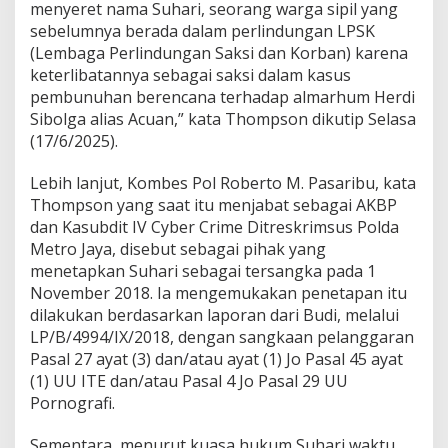
menyeret nama Suhari, seorang warga sipil yang
l
sebelumnya berada dalam perlindungan LPSK
i
s
(Lembaga Perlindungan Saksi dan Korban) karena
a
keterlibatannya sebagai saksi dalam kasus
s
pembunuhan berencana terhadap almarhum Herdi
i
Sibolga alias Acuan,” kata Thompson dikutip Selasa
S
(17/6/2025).
u
h
a
Lebih lanjut, Kombes Pol Roberto M. Pasaribu, kata
r
Thompson yang saat itu menjabat sebagai AKBP
i
dan Kasubdit IV Cyber Crime Ditreskrimsus Polda
J
Metro Jaya, disebut sebagai pihak yang
a
d
menetapkan Suhari sebagai tersangka pada 1
i
November 2018. Ia mengemukakan penetapan itu
S
dilakukan berdasarkan laporan dari Budi, melalui
o
LP/B/4994/IX/2018, dengan sangkaan pelanggaran
r
o
Pasal 27 ayat (3) dan/atau ayat (1) Jo Pasal 45 ayat
t
(1) UU ITE dan/atau Pasal 4 Jo Pasal 29 UU
a
Pornografi.
n
P
Sementara, menurut kuasa hukum Suhari waktu
u