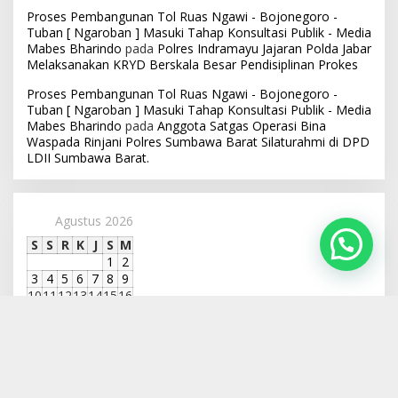
Proses Pembangunan Tol Ruas Ngawi - Bojonegoro -
Tuban [ Ngaroban ] Masuki Tahap Konsultasi Publik - Media
Mabes Bharindo
pada
Polres Indramayu Jajaran Polda Jabar
Melaksanakan KRYD Berskala Besar Pendisiplinan Prokes
Proses Pembangunan Tol Ruas Ngawi - Bojonegoro -
Tuban [ Ngaroban ] Masuki Tahap Konsultasi Publik - Media
Mabes Bharindo
pada
Anggota Satgas Operasi Bina
Waspada Rinjani Polres Sumbawa Barat Silaturahmi di DPD
LDII Sumbawa Barat.
Agustus 2026
S
S
R
K
J
S
M
1
2
3
4
5
6
7
8
9
10
11
12
13
14
15
16
17
18
19
20
21
22
23
24
25
26
27
28
29
30
31
« Jul