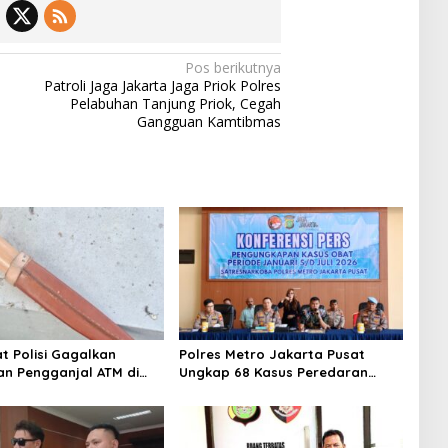
Pos berikutnya
Patroli Jaga Jakarta Jaga Priok Polres
Pelabuhan Tanjung Priok, Cegah
Gangguan Kamtibmas
at Polisi Gagalkan
Polres Metro Jakarta Pusat
n Pengganjal ATM di
Ungkap 68 Kasus Peredaran
, Tiga Pelaku
Obat Berbahaya, Sita 118.494
ap
Butir Obat Keras Ilegal