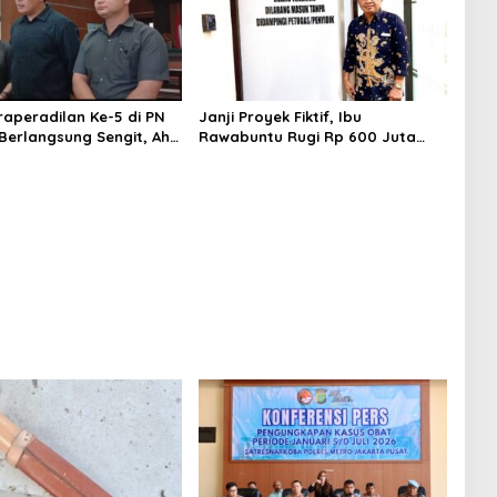
raperadilan Ke-5 di PN
Janji Proyek Fiktif, Ibu
erlangsung Sengit, Ahli
Rawabuntu Rugi Rp 600 Juta
oroti Penerapan Pasal
Ditipu Ketua Ormas
enetapan Tersangka