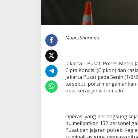
a
n
k
a
n
T
Mabesbharindo
e
r
k
a
i
Jakarta – Pusat, Polres Metro 
t
Cipta Kondisi (Cipkon) dan razia
T
Jakarta Pusat pada Senin (1/6/2
r
a
tersebut, polisi mengamankan
m
obat keras jenis tramadol.
a
d
o
l
Operasi yang berlangsung seja
itu melibatkan 132 personel ga
Pusat dan jajaran polsek. Kegia
kriminalitas guna menjaga situ