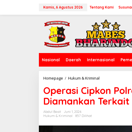
L
e
Kamis, 6 Agustus 2026
Tentang Kami
Susuna
w
a
t
i
k
e
k
o
n
Nasional
Daerah
Internasional
Peme
t
e
n
Homepage
/
Hukum & Kriminal
O
p
Operasi Cipkon Pol
e
r
Diamankan Terkait
a
s
i
Abdul Basit
Juni 1, 2026
C
Hukum & Kriminal
857 Dilihat
i
p
k