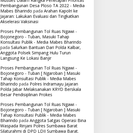
Musdes Dalam Rangka Penetapan Prioritas
Pembangunan Desa Ploso TA 2022 - Media
Mabes Bharindo
pada
Arahan Kapolri ke
Jajaran: Lakukan Evaluasi dan Tingkatkan
Akselerasi Vaksinasi
Proses Pembangunan Tol Ruas Ngawi -
Bojonegoro - Tuban, Masuki Tahap
Konsultasi Publik - Media Mabes Bharindo
pada
Salurkan Bantuan Dari Polda Kalbar,
Anggota Polsek Simpang Hulu Turun
Langsung Ke Lokasi Banjir
Proses Pembangunan Tol Ruas Ngawi -
Bojonegoro - Tuban [ Ngaroban ] Masuki
Tahap Konsultasi Publik - Media Mabes
Bharindo
pada
Polres Indramayu Jajaran
Polda Jabar Melaksanakan KRYD Berskala
Besar Pendisiplinan Prokes
Proses Pembangunan Tol Ruas Ngawi -
Bojonegoro - Tuban [ Ngaroban ] Masuki
Tahap Konsultasi Publik - Media Mabes
Bharindo
pada
Anggota Satgas Operasi Bina
Waspada Rinjani Polres Sumbawa Barat
Silaturahmi di DPD LDII Sumbawa Barat.