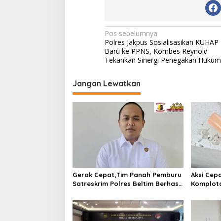
N
Pos sebelumnya
Polres Jakpus Sosialisasikan KUHAP
a
Baru ke PPNS, Kombes Reynold
v
Tekankan Sinergi Penegakan Hukum
i
Jangan Lewatkan
g
a
s
i
p
o
s
Gerak Cepat,Tim Panah Pemburu
Aksi Cep
Satreskrim Polres Beltim Berhasil
Komplota
Ungkap Kasus Curanmor
Pamulang
Ditangk