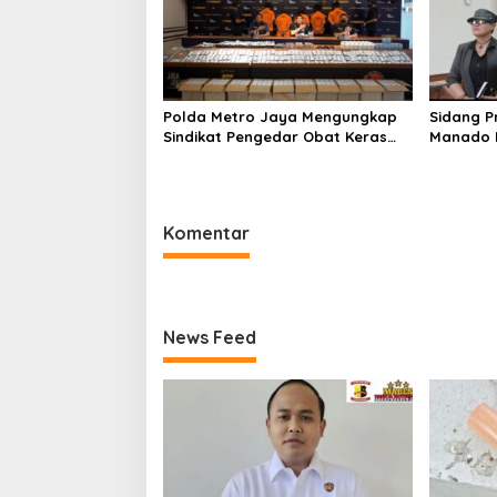
Polda Metro Jaya Mengungkap
Sidang P
Sindikat Pengedar Obat Keras
Manado B
Daftar G Sebanyak 575.200 Butir
Pidana S
Di Sebuah Bangunan Semi
dalam P
Permanen
Komentar
News Feed