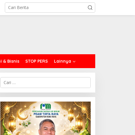
 & Bisnis
STOP PERS
Lainnya
C
a
r
i
u
n
t
u
k
: