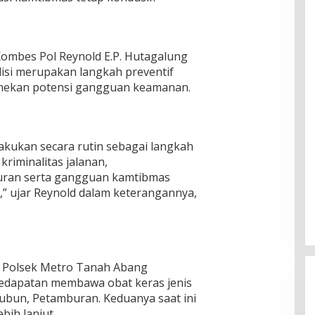
Kombes Pol Reynold E.P. Hutagalung
isi merupakan langkah preventif
enekan potensi gangguan keamanan.
 lakukan secara rutin sebagai langkah
kriminalitas jalanan,
uran serta gangguan kamtibmas
t,” ujar Reynold dalam keterangannya,
n Polsek Metro Tanah Abang
edapatan membawa obat keras jenis
Tubun, Petamburan. Keduanya saat ini
bih lanjut.