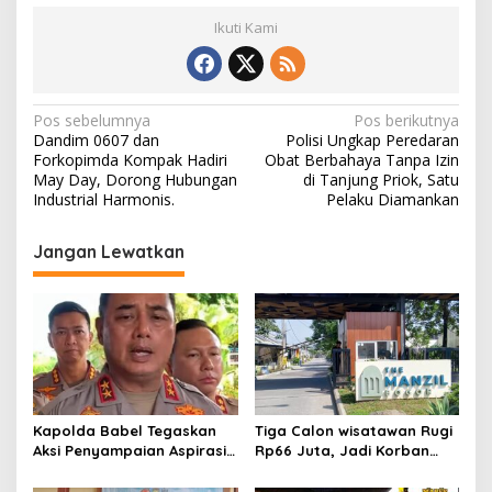
Ikuti Kami
N
Pos sebelumnya
Pos berikutnya
Dandim 0607 dan
Polisi Ungkap Peredaran
a
Forkopimda Kompak Hadiri
Obat Berbahaya Tanpa Izin
v
May Day, Dorong Hubungan
di Tanjung Priok, Satu
Industrial Harmonis.
Pelaku Diamankan
i
g
Jangan Lewatkan
a
s
i
p
o
s
Kapolda Babel Tegaskan
Tiga Calon wisatawan Rugi
Aksi Penyampaian Aspirasi
Rp66 Juta, Jadi Korban
Dilindungi UU,Pelaku Anarkis
Penipuan Pengurusan Visa
di Kantor PT Timah
Taiwan