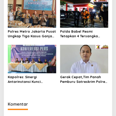
Diproses Hukum
Polres Metro Jakarta Pusat
Polda Babel Resmi
Ungkap Tiga Kasus Ganja
Tetapkan 4 Tersangka
132 Kg, Selamatkan 26.750
Dalam Perkara 52,5 Ton
Jiwa dari Bahaya
Pasir Timah Ilegal Di
Narkotika
Belitung
Kapolres: Sinergi
Gerak Cepat,Tim Panah
Antarinstansi Kunci
Pemburu Satreskrim Polres
Penegakan Hukum dan
Beltim Berhasil Ungkap
Perlindungan Masyarakat,
Kasus Curanmor
Bea Cukai Tanjung Priok
Gagalkan Penyelundupan
Komentar
Harley-Davidson Bekas.