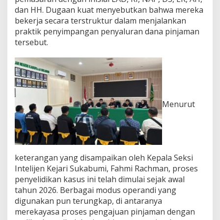
d
dan HH. Dugaan kuat menyebutkan bahwa mereka
i
bekerja secara terstruktur dalam menjalankan
T
praktik penyimpangan penyaluran dana pinjaman
e
tersebut.
r
s
a
n
g
k
a
Menurut
keterangan yang disampaikan oleh Kepala Seksi
Intelijen Kejari Sukabumi, Fahmi Rachman, proses
penyelidikan kasus ini telah dimulai sejak awal
tahun 2026. Berbagai modus operandi yang
digunakan pun terungkap, di antaranya
merekayasa proses pengajuan pinjaman dengan