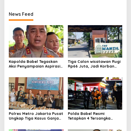
News Feed
Kapolda Babel Tegaskan
Tiga Calon wisatawan Rugi
Aksi Penyampaian Aspirasi
Rp66 Juta, Jadi Korban
Dilindungi UU,Pelaku Anarkis
Penipuan Pengurusan Visa
di Kantor PT Timah
Taiwan
Diproses Hukum
Polres Metro Jakarta Pusat
Polda Babel Resmi
Ungkap Tiga Kasus Ganja
Tetapkan 4 Tersangka
132 Kg, Selamatkan 26.750
Dalam Perkara 52,5 Ton
Jiwa dari Bahaya
Pasir Timah Ilegal Di