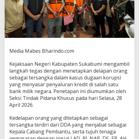
r
a
h
S
u
k
a
b
u
Media Mabes Bharindo.com
m
i
Kejaksaan Negeri Kabupaten Sukabumi mengambil
:
langkah tegas dengan menetapkan delapan orang
8
O
sebagai tersangka dalam kasus dugaan korupsi
r
yang menyasar penyaluran kredit di salah satu
a
bank milik negara. Penetapan ini diumumkan oleh
n
Seksi Tindak Pidana Khusus pada hari Selasa, 28
g
April 2026.
R
e
s
Kedelapan orang yang ditetapkan sebagai
m
tersangka terdiri dari DDA yang menjabat sebagai
i
Kepala Cabang Pembantu, serta tujuh tenaga
J
pemasaran dengan inisial LAD, RI, NAP, DS, ER, AH,
a