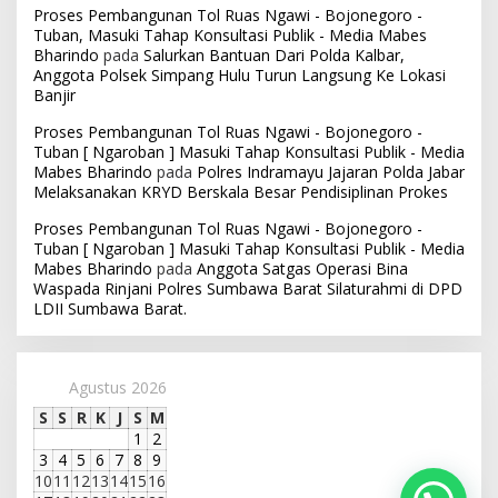
Proses Pembangunan Tol Ruas Ngawi - Bojonegoro -
Tuban, Masuki Tahap Konsultasi Publik - Media Mabes
Bharindo
pada
Salurkan Bantuan Dari Polda Kalbar,
Anggota Polsek Simpang Hulu Turun Langsung Ke Lokasi
Banjir
Proses Pembangunan Tol Ruas Ngawi - Bojonegoro -
Tuban [ Ngaroban ] Masuki Tahap Konsultasi Publik - Media
Mabes Bharindo
pada
Polres Indramayu Jajaran Polda Jabar
Melaksanakan KRYD Berskala Besar Pendisiplinan Prokes
Proses Pembangunan Tol Ruas Ngawi - Bojonegoro -
Tuban [ Ngaroban ] Masuki Tahap Konsultasi Publik - Media
Mabes Bharindo
pada
Anggota Satgas Operasi Bina
Waspada Rinjani Polres Sumbawa Barat Silaturahmi di DPD
LDII Sumbawa Barat.
Agustus 2026
S
S
R
K
J
S
M
1
2
3
4
5
6
7
8
9
10
11
12
13
14
15
16