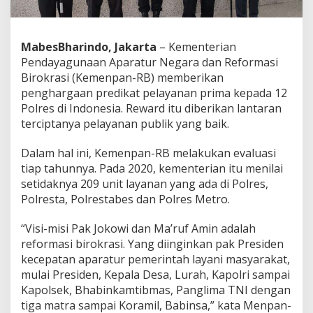
h
a
r
MabesBharindo, Jakarta
– Kementerian
g
a
Pendayagunaan Aparatur Negara dan Reformasi
a
Birokrasi (Kemenpan-RB) memberikan
n
penghargaan predikat pelayanan prima kepada 12
P
Polres di Indonesia. Reward itu diberikan lantaran
r
terciptanya pelayanan publik yang baik.
e
d
i
Dalam hal ini, Kemenpan-RB melakukan evaluasi
k
tiap tahunnya. Pada 2020, kementerian itu menilai
a
setidaknya 209 unit layanan yang ada di Polres,
t
Polresta, Polrestabes dan Polres Metro.
P
e
l
“Visi-misi Pak Jokowi dan Ma’ruf Amin adalah
a
reformasi birokrasi. Yang diinginkan pak Presiden
y
kecepatan aparatur pemerintah layani masyarakat,
a
mulai Presiden, Kepala Desa, Lurah, Kapolri sampai
n
a
Kapolsek, Bhabinkamtibmas, Panglima TNI dengan
n
tiga matra sampai Koramil, Babinsa,” kata Menpan-
P