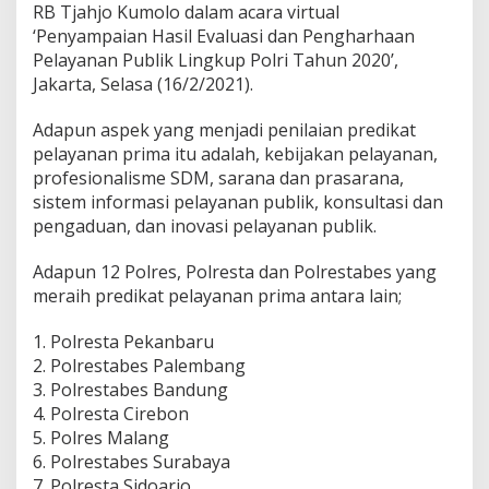
RB Tjahjo Kumolo dalam acara virtual
r
‘Penyampaian Hasil Evaluasi dan Pengharhaan
i
m
Pelayanan Publik Lingkup Polri Tahun 2020’,
a
Jakarta, Selasa (16/2/2021).
T
a
Adapun aspek yang menjadi penilaian predikat
h
pelayanan prima itu adalah, kebijakan pelayanan,
u
n
profesionalisme SDM, sarana dan prasarana,
2
sistem informasi pelayanan publik, konsultasi dan
0
pengaduan, dan inovasi pelayanan publik.
2
0
Adapun 12 Polres, Polresta dan Polrestabes yang
k
e
meraih predikat pelayanan prima antara lain;
-
1
1. Polresta Pekanbaru
2
2. Polrestabes Palembang
P
3. Polrestabes Bandung
o
l
4. Polresta Cirebon
r
5. Polres Malang
e
6. Polrestabes Surabaya
s
7. Polresta Sidoarjo