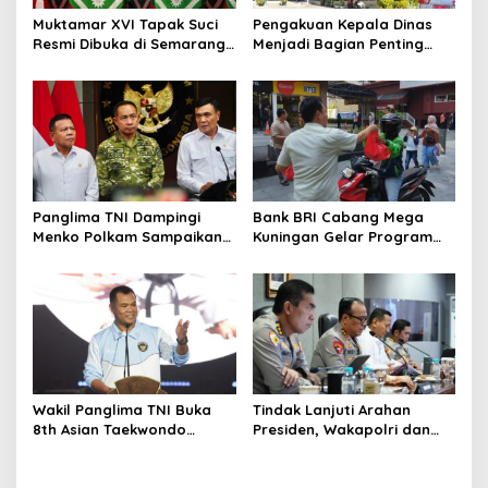
s
Muktamar XVI Tapak Suci
Pengakuan Kepala Dinas
Resmi Dibuka di Semarang,
Menjadi Bagian Penting
Kapolri Terima Anugerah
dalam Penelusuran Dugaan
Anggota Kehormatan
Pengadaan Tahun
Anggaran 2025
Panglima TNI Dampingi
Bank BRI Cabang Mega
Menko Polkam Sampaikan
Kuningan Gelar Program
Imbauan Jaga Kondusivitas
Jumat Berkah, Perkuat
Bangsa
Komitmen untuk Saling
Berbagai
Wakil Panglima TNI Buka
Tindak Lanjuti Arahan
8th Asian Taekwondo
Presiden, Wakapolri dan
Indonesia Open
Wamen Kehutanan
Championship 2026
Konsolidasikan Langkah
Nasional Hadapi El Nino