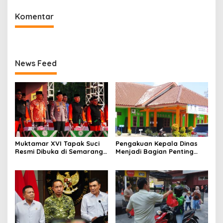
dan Karhutla
Komentar
News Feed
Muktamar XVI Tapak Suci
Pengakuan Kepala Dinas
Resmi Dibuka di Semarang,
Menjadi Bagian Penting
Kapolri Terima Anugerah
dalam Penelusuran Dugaan
Anggota Kehormatan
Pengadaan Tahun
Anggaran 2025