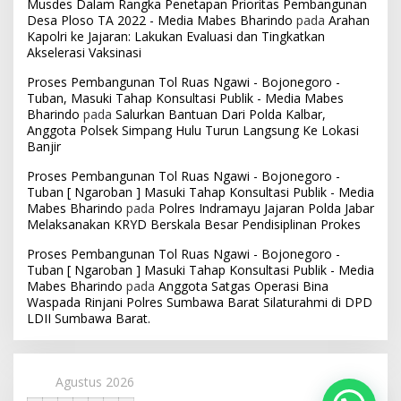
Musdes Dalam Rangka Penetapan Prioritas Pembangunan
Desa Ploso TA 2022 - Media Mabes Bharindo
pada
Arahan
Kapolri ke Jajaran: Lakukan Evaluasi dan Tingkatkan
Akselerasi Vaksinasi
Proses Pembangunan Tol Ruas Ngawi - Bojonegoro -
Tuban, Masuki Tahap Konsultasi Publik - Media Mabes
Bharindo
pada
Salurkan Bantuan Dari Polda Kalbar,
Anggota Polsek Simpang Hulu Turun Langsung Ke Lokasi
Banjir
Proses Pembangunan Tol Ruas Ngawi - Bojonegoro -
Tuban [ Ngaroban ] Masuki Tahap Konsultasi Publik - Media
Mabes Bharindo
pada
Polres Indramayu Jajaran Polda Jabar
Melaksanakan KRYD Berskala Besar Pendisiplinan Prokes
Proses Pembangunan Tol Ruas Ngawi - Bojonegoro -
Tuban [ Ngaroban ] Masuki Tahap Konsultasi Publik - Media
Mabes Bharindo
pada
Anggota Satgas Operasi Bina
Waspada Rinjani Polres Sumbawa Barat Silaturahmi di DPD
LDII Sumbawa Barat.
Agustus 2026