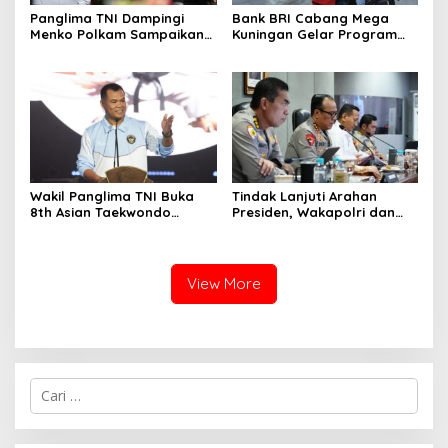
Panglima TNI Dampingi
Bank BRI Cabang Mega
Menko Polkam Sampaikan
Kuningan Gelar Program
Imbauan Jaga Kondusivitas
Jumat Berkah, Perkuat
Bangsa
Komitmen untuk Saling
Berbagai
Wakil Panglima TNI Buka
Tindak Lanjuti Arahan
8th Asian Taekwondo
Presiden, Wakapolri dan
Indonesia Open
Wamen Kehutanan
Championship 2026
Konsolidasikan Langkah
Nasional Hadapi El Nino
dan Karhutla
View More
C
a
r
i