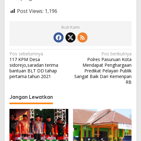
Post Views:
1,196
Ikuti Kami
N
Pos sebelumnya
Pos berikutnya
117 KPM Desa
Polres Pasuruan Kota
a
sidorejo,saradan terima
Mendapat Penghargaan
v
bantuan BLT DD tahap
Predikat Pelayan Publik
pertama tahun 2021
Sangat Baik Dari Kemenpan
i
RB
g
Jangan Lewatkan
a
s
i
p
o