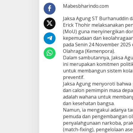
P
Mabesbharindo.com
e
n
Jaksa Agung ST Burhanuddin d
e
Erick Thohir melaksanakan p
g
(MoU) guna menyinergikan do
a
k
kepemudaan dan keolahragaan.
a
pada Senin 24 November 2025 
n
Olahraga (Kemenpora).
H
Dalam sambutannya, Jaksa Ag
u
ini merupakan komitmen politik
k
u
untuk membangun sistem kolabo
m
preventif.
d
Jaksa Agung menyoroti bahwa
i
dan calon pemimpin masa depa
B
i
adalah wahana untuk membangun
d
dan kesehatan bangsa.
a
Namun, ia mengakui adanya t
n
pemuda dan pengembangan ola
g
penyalahgunaan narkoba, prak
K
e
(match-fixing), pengelolaan as