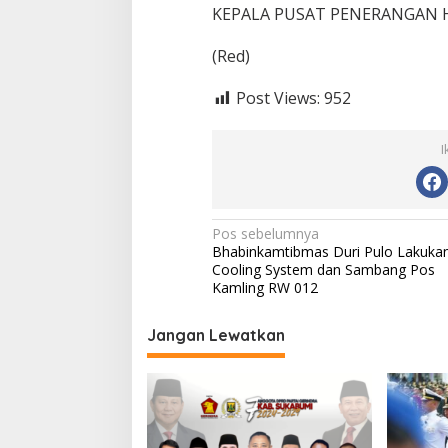
KEPALA PUSAT PENERANGAN
(Red)
Post Views:
952
I
N
Pos sebelumnya
Bhabinkamtibmas Duri Pulo Lakuka
a
Cooling System dan Sambang Pos
v
Kamling RW 012
i
Jangan Lewatkan
g
a
s
i