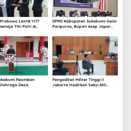
Prabowo Lantik 1.177
DPRD Kabupaten Sukabumi Gelar
Remaja TNI-Polri di
Paripurna, Bupati Asep Japar
erdeka, Kapolres
Paparkan Rencana Transformasi
Pastikan Pengamanan
Perumda Tirta Jaya Menjadi
 Aman
Perseroda
ukabumi Resmikan
Pengadilan Militer Tinggi II
Olahraga Desa
Jakarta Hadirkan Saksi Ahli
a Rabo 10 Juni 2026
dalam Kasus Satelit Slot Orbit
123° BT