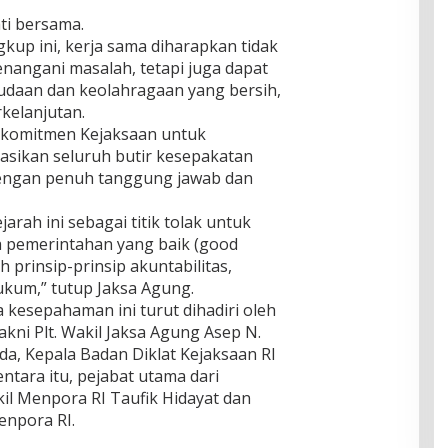
ti bersama.
gkup ini, kerja sama diharapkan tidak
enangani masalah, tetapi juga dapat
aan dan keolahragaan yang bersih,
rkelanjutan.
 komitmen Kejaksaan untuk
ikan seluruh butir kesepakatan
engan penuh tanggung jawab dan
arah ini sebagai titik tolak untuk
a pemerintahan yang baik (good
h prinsip-prinsip akuntabilitas,
ukum,” tutup Jaksa Agung.
esepahaman ini turut dihadiri oleh
akni Plt. Wakil Jaksa Agung Asep N.
a, Kepala Badan Diklat Kejaksaan RI
ntara itu, pejabat utama dari
il Menpora RI Taufik Hidayat dan
enpora RI.