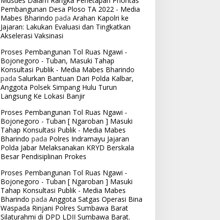
Musdes Dalam Rangka Penetapan Prioritas
Pembangunan Desa Ploso TA 2022 - Media
Mabes Bharindo
pada
Arahan Kapolri ke
Jajaran: Lakukan Evaluasi dan Tingkatkan
Akselerasi Vaksinasi
Proses Pembangunan Tol Ruas Ngawi -
Bojonegoro - Tuban, Masuki Tahap
Konsultasi Publik - Media Mabes Bharindo
pada
Salurkan Bantuan Dari Polda Kalbar,
Anggota Polsek Simpang Hulu Turun
Langsung Ke Lokasi Banjir
Proses Pembangunan Tol Ruas Ngawi -
Bojonegoro - Tuban [ Ngaroban ] Masuki
Tahap Konsultasi Publik - Media Mabes
Bharindo
pada
Polres Indramayu Jajaran
Polda Jabar Melaksanakan KRYD Berskala
Besar Pendisiplinan Prokes
Proses Pembangunan Tol Ruas Ngawi -
Bojonegoro - Tuban [ Ngaroban ] Masuki
Tahap Konsultasi Publik - Media Mabes
Bharindo
pada
Anggota Satgas Operasi Bina
Waspada Rinjani Polres Sumbawa Barat
Silaturahmi di DPD LDII Sumbawa Barat.