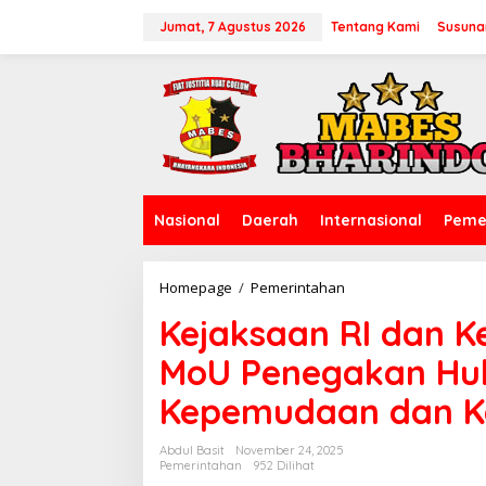
L
e
Jumat, 7 Agustus 2026
Tentang Kami
Susuna
w
a
t
i
k
e
k
o
n
Nasional
Daerah
Internasional
Peme
t
e
n
Homepage
/
Pemerintahan
K
e
Kejaksaan RI dan K
j
a
MoU Penegakan Hu
k
s
Kepemudaan dan K
a
a
n
Abdul Basit
November 24, 2025
R
Pemerintahan
952 Dilihat
I