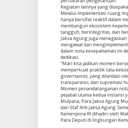
pertukaran pengetahuan.
Kegiatan lainnya yang disepaka
Melalui implementasi ruang lin
hanya bersifat reaktif dalam m
membangun ekosistem kepemud
tangguh, berintegritas, dan be
Jaksa Agung juga menegaskan
mengawal dan mengimplementas
dalam nota kesepahaman ini d
dedikasi.
“Mari kita jadikan momen bersej
memperkuat praktik tata kelol
governance), yang dilandasi ole
transparansi, dan supremasi h
Momen penandatanganan nota k
pejabat utama kedua instansi y
Mulyana, Para Jaksa Agung Mud
dan Staf Ahli Jaksa Agung. Seme
Kemenpora RI dihadiri oleh Wak
Para Deputi di lingkungan Kem