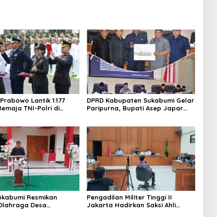
Prabowo Lantik 1.177
DPRD Kabupaten Sukabumi Gelar
Remaja TNI-Polri di
Paripurna, Bupati Asep Japar
erdeka, Kapolres
Paparkan Rencana Transformasi
Pastikan Pengamanan
Perumda Tirta Jaya Menjadi
 Aman
Perseroda
ukabumi Resmikan
Pengadilan Militer Tinggi II
Olahraga Desa
Jakarta Hadirkan Saksi Ahli
a Rabo 10 Juni 2026
dalam Kasus Satelit Slot Orbit