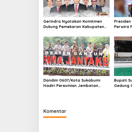
p
o
s
Gerindra Nyatakan Komitmen
Presiden 
Dukung Pemekaran Kabupaten
Perwira 
Sukabumi Utara, Siap
Istana M
Perjuangkan Hingga Tingkat
Jakpus 
Pusat
Berjalan
Dandim 0607/Kota Sukabumi
Bupati S
Hadiri Peresmian Jembatan
Gedung 
Gantung PRIMA JANTAKE, Dorong
Sukamuly
Konektivitas dan Wisata Desa
Komentar