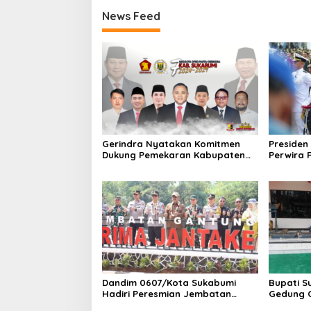
News Feed
Gerindra Nyatakan Komitmen
Presiden 
Dukung Pemekaran Kabupaten
Perwira 
Sukabumi Utara, Siap
Istana M
Perjuangkan Hingga Tingkat
Jakpus 
Pusat
Berjalan
Dandim 0607/Kota Sukabumi
Bupati S
Hadiri Peresmian Jembatan
Gedung 
Gantung PRIMA JANTAKE, Dorong
Sukamuly