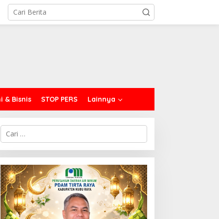
 & Bisnis
STOP PERS
Lainnya
C
a
r
i
u
n
t
u
k
: