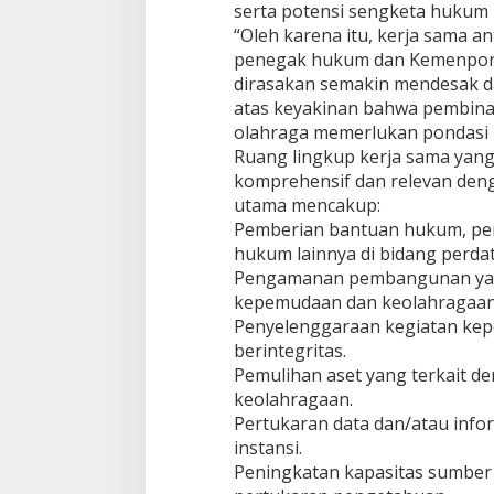
p
serta potensi sengketa hukum 
e
“Oleh karena itu, kerja sama a
m
penegak hukum dan Kemenpora
u
d
dirasakan semakin mendesak dan
a
atas keyakinan bahwa pembi
a
olahraga memerlukan pondasi h
n
Ruang lingkup kerja sama yang 
d
komprehensif dan relevan deng
a
n
utama mencakup:
K
Pemberian bantuan hukum, pe
e
hukum lainnya di bidang perdat
o
Pengamanan pembangunan yang
l
a
kepemudaan dan keolahragaan
h
Penyelenggaraan kegiatan ke
r
berintegritas.
a
Pemulihan aset yang terkait 
g
keolahragaan.
a
a
Pertukaran data dan/atau inf
n
instansi.
Peningkatan kapasitas sumber 