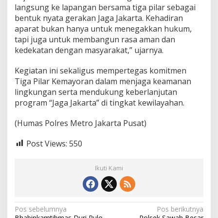
langsung ke lapangan bersama tiga pilar sebagai
g
bentuk nyata gerakan Jaga Jakarta. Kehadiran
a
J
aparat bukan hanya untuk menegakkan hukum,
a
tapi juga untuk membangun rasa aman dan
k
kedekatan dengan masyarakat,” ujarnya.
a
r
Kegiatan ini sekaligus mempertegas komitmen
t
a
Tiga Pilar Kemayoran dalam menjaga keamanan
”
lingkungan serta mendukung keberlanjutan
program “Jaga Jakarta” di tingkat kewilayahan.
(Humas Polres Metro Jakarta Pusat)
Post Views:
550
Ikuti Kami
N
Pos sebelumnya
Pos berikutnya
Bhabinkamtibmas Duri Pulo
Polsek Sawah Besar