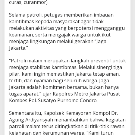
curas, curanmor).
r
o
Selama patroli, petugas memberikan imbauan
l
kamtibmas kepada masyarakat agar tidak
i
M
melakukan aktivitas yang berpotensi mengganggu
a
keamanan, serta mengajak warga untuk ikut
l
menjaga lingkungan melalui gerakan “Jaga
a
Jakarta.”
m
d
a
“Patroli malam merupakan langkah preventif untuk
l
menjaga stabilitas kamtibmas. Melalui sinergi tiga
a
pilar, kami ingin memastikan Jakarta tetap aman,
m
tertib, dan nyaman bagi seluruh warga. Jaga
S
e
Jakarta adalah komitmen bersama, bukan hanya
m
tugas aparat,” ujar Kapolres Metro Jakarta Pusat
a
Kombes Pol. Susatyo Purnomo Condro.
n
g
Sementara itu, Kapolsek Kemayoran Kompol Dr.
a
t
Agung Ardiyansyah menambahkan bahwa kegiatan
“
patroli malam terus ditingkatkan di titik-titik rawan
J
kejahatan dan kerumunan warga. “Kami turun
a