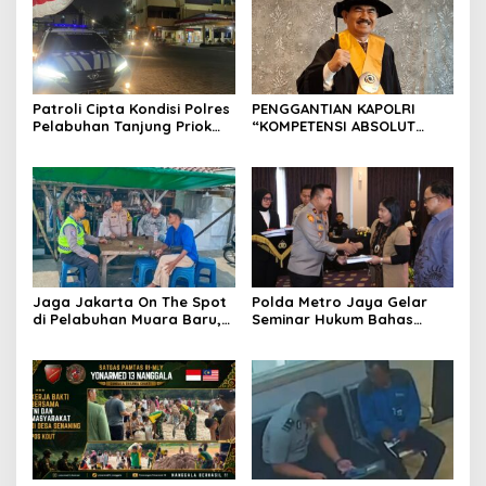
Patroli Cipta Kondisi Polres
PENGGANTIAN KAPOLRI
Pelabuhan Tanjung Priok
“KOMPETENSI ABSOLUT
Perkuat Keamanan
PRESIDEN”
Kawasan Pelabuhan,
Situasi Berlangsung Aman
dan Kondusif
Jaga Jakarta On The Spot
Polda Metro Jaya Gelar
di Pelabuhan Muara Baru,
Seminar Hukum Bahas
Polres Pelabuhan Tanjung
Perluasan Objek
Priok Perkuat Sinergi
Praperadilan dalam KUHAP
Kamtibmas Bersama
Baru
Masyarakat