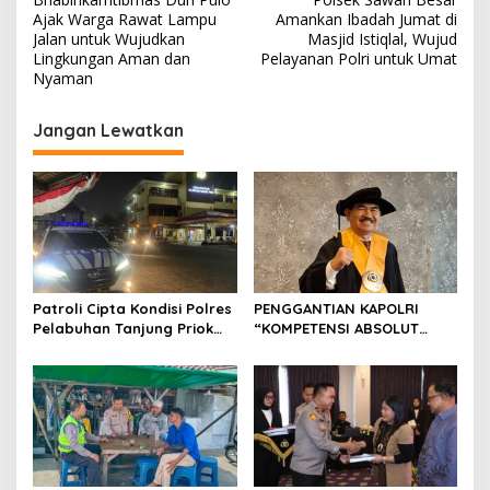
a
Ajak Warga Rawat Lampu
Amankan Ibadah Jumat di
v
Jalan untuk Wujudkan
Masjid Istiqlal, Wujud
Lingkungan Aman dan
Pelayanan Polri untuk Umat
i
Nyaman
g
Jangan Lewatkan
a
s
i
p
o
s
Patroli Cipta Kondisi Polres
PENGGANTIAN KAPOLRI
Pelabuhan Tanjung Priok
“KOMPETENSI ABSOLUT
Perkuat Keamanan
PRESIDEN”
Kawasan Pelabuhan,
Situasi Berlangsung Aman
dan Kondusif