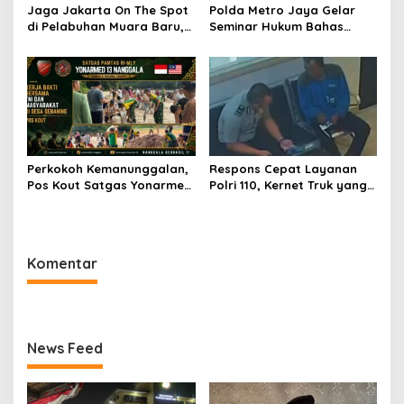
Jaga Jakarta On The Spot
Polda Metro Jaya Gelar
di Pelabuhan Muara Baru,
Seminar Hukum Bahas
Polres Pelabuhan Tanjung
Perluasan Objek
Priok Perkuat Sinergi
Praperadilan dalam KUHAP
Kamtibmas Bersama
Baru
Masyarakat
Perkokoh Kemanunggalan,
Respons Cepat Layanan
Pos Kout Satgas Yonarmed
Polri 110, Kernet Truk yang
13/Nanggala Gelar Kerja
Tertinggal di Pelabuhan
Bakti Bersama Warga
Tanjung Priok Berhasil
Gotong Pasir Sungai demi
Dipertemukan Kembali
Pembangunan Masjid Desa
dengan Sopir
Komentar
Senaning
News Feed