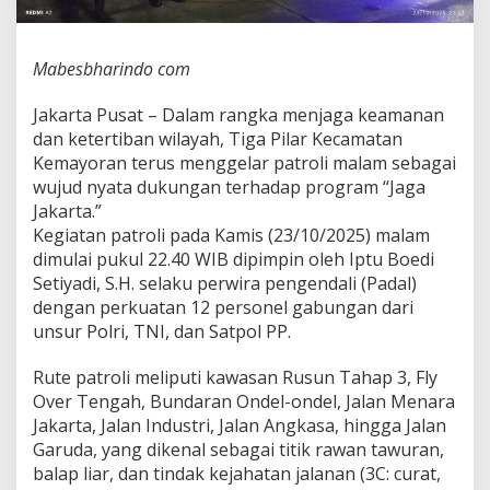
i
g
a
Mabesbharindo com
P
i
Jakarta Pusat – Dalam rangka menjaga keamanan
l
a
dan ketertiban wilayah, Tiga Pilar Kecamatan
r
Kemayoran terus menggelar patroli malam sebagai
K
wujud nyata dukungan terhadap program “Jaga
e
Jakarta.”
m
a
Kegiatan patroli pada Kamis (23/10/2025) malam
y
dimulai pukul 22.40 WIB dipimpin oleh Iptu Boedi
o
Setiyadi, S.H. selaku perwira pengendali (Padal)
r
dengan perkuatan 12 personel gabungan dari
a
unsur Polri, TNI, dan Satpol PP.
n
R
u
Rute patroli meliputi kawasan Rusun Tahap 3, Fly
t
Over Tengah, Bundaran Ondel-ondel, Jalan Menara
i
Jakarta, Jalan Industri, Jalan Angkasa, hingga Jalan
n
Garuda, yang dikenal sebagai titik rawan tawuran,
P
a
balap liar, dan tindak kejahatan jalanan (3C: curat,
t