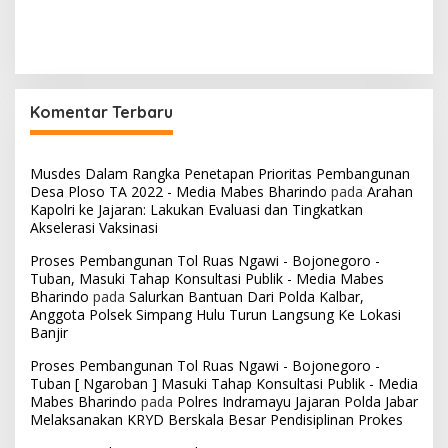
Komentar Terbaru
Musdes Dalam Rangka Penetapan Prioritas Pembangunan
Desa Ploso TA 2022 - Media Mabes Bharindo
pada
Arahan
Kapolri ke Jajaran: Lakukan Evaluasi dan Tingkatkan
Akselerasi Vaksinasi
Proses Pembangunan Tol Ruas Ngawi - Bojonegoro -
Tuban, Masuki Tahap Konsultasi Publik - Media Mabes
Bharindo
pada
Salurkan Bantuan Dari Polda Kalbar,
Anggota Polsek Simpang Hulu Turun Langsung Ke Lokasi
Banjir
Proses Pembangunan Tol Ruas Ngawi - Bojonegoro -
Tuban [ Ngaroban ] Masuki Tahap Konsultasi Publik - Media
Mabes Bharindo
pada
Polres Indramayu Jajaran Polda Jabar
Melaksanakan KRYD Berskala Besar Pendisiplinan Prokes
Proses Pembangunan Tol Ruas Ngawi - Bojonegoro -
Tuban [ Ngaroban ] Masuki Tahap Konsultasi Publik - Media
Mabes Bharindo
pada
Anggota Satgas Operasi Bina
Waspada Rinjani Polres Sumbawa Barat Silaturahmi di DPD