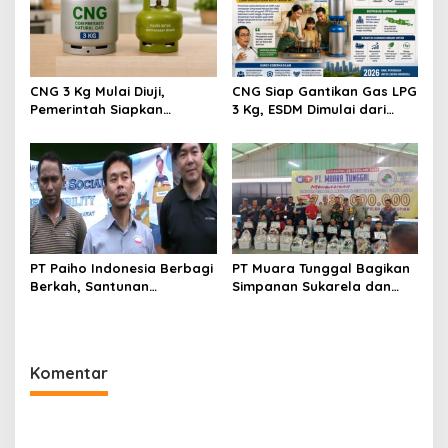
CNG 3 Kg Mulai Diuji,
CNG Siap Gantikan Gas LPG
Pemerintah Siapkan
3 Kg, ESDM Dimulai dari
Pengganti LPG Subsidi yang
Kota Tahun Ini
Lebih Hemat dan Ramah
Energi
PT Paiho Indonesia Berbagi
‎PT Muara Tunggal Bagikan
Berkah, Santunan
Simpanan Sukarela dan
Menyentuh 12 RW, Warga
SHU 2025 Senilai Rp7,13
Doakan CSR Terus
Miliar
Meningkat
Komentar