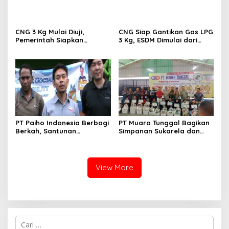
3 Kg, ESDM Dimulai dari
Kota Tahun Ini
PT Paiho Indonesia Berbagi
‎PT Muara Tunggal Bagikan
Berkah, Santunan
Simpanan Sukarela dan
Menyentuh 12 RW, Warga
SHU 2025 Senilai Rp7,13
Doakan CSR Terus
Miliar
Meningkat
View More
C
a
r
i
u
n