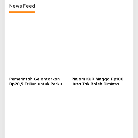
News Feed
Pemerintah Gelontorkan
Pinjam KUR hingga Rp100
Rp20,5 Triliun untuk Perkuat
Juta Tak Boleh Diminta
Keuangan Daerah dan
Sertifikat Tanah, Ini Aturan
Pastikan Gaji PPPK Aman
dan Sanksinya
CNG 3 Kg Mulai Diuji,
Pemerintah Siapkan
Pengganti LPG Subsidi yang
Lebih Hemat dan Ramah
Energi
CNG Siap Gantikan Gas LPG