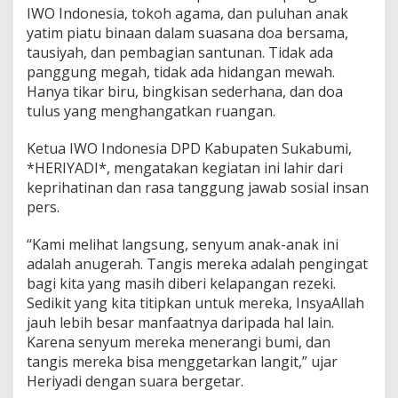
IWO Indonesia, tokoh agama, dan puluhan anak
n
yatim piatu binaan dalam suasana doa bersama,
a
k
tausiyah, dan pembagian santunan. Tidak ada
Y
panggung megah, tidak ada hidangan mewah.
a
Hanya tikar biru, bingkisan sederhana, dan doa
t
tulus yang menghangatkan ruangan.
i
m
Ketua IWO Indonesia DPD Kabupaten Sukabumi,
*HERIYADI*, mengatakan kegiatan ini lahir dari
keprihatinan dan rasa tanggung jawab sosial insan
pers.
“Kami melihat langsung, senyum anak-anak ini
adalah anugerah. Tangis mereka adalah pengingat
bagi kita yang masih diberi kelapangan rezeki.
Sedikit yang kita titipkan untuk mereka, InsyaAllah
jauh lebih besar manfaatnya daripada hal lain.
Karena senyum mereka menerangi bumi, dan
tangis mereka bisa menggetarkan langit,” ujar
Heriyadi dengan suara bergetar.