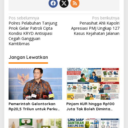
N
Pos sebelumnya
Pos berikutnya
Polres Pelabuhan Tanjung
Penasihat Ahli Kapolri
a
Priok Gelar Patroli Cipta
Apresiasi PMJ Ungkap 127
v
Kondisi KRYD Antisipasi
Kasus Kejahatan Jalanan
Cegah Gangguan
i
Kamtibmas
g
Jangan Lewatkan
a
s
i
p
o
s
Pemerintah Gelontorkan
Pinjam KUR hingga Rp100
Rp20,5 Triliun untuk Perkuat
Juta Tak Boleh Diminta
Keuangan Daerah dan
Sertifikat Tanah, Ini Aturan
Pastikan Gaji PPPK Aman
dan Sanksinya