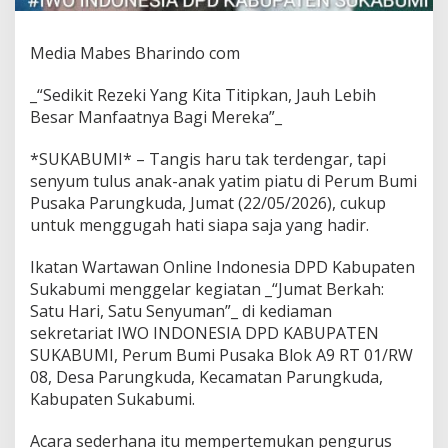
k
P
Media Mabes Bharindo com
e
j
a
_“Sedikit Rezeki Yang Kita Titipkan, Jauh Lebih
b
Besar Manfaatnya Bagi Mereka”_
a
t
*SUKABUMI* – Tangis haru tak terdengar, tapi
d
a
senyum tulus anak-anak yatim piatu di Perum Bumi
n
Pusaka Parungkuda, Jumat (22/05/2026), cukup
D
untuk menggugah hati siapa saja yang hadir.
o
n
Ikatan Wartawan Online Indonesia DPD Kabupaten
a
t
Sukabumi menggelar kegiatan _“Jumat Berkah:
u
Satu Hari, Satu Senyuman”_ di kediaman
r
sekretariat IWO INDONESIA DPD KABUPATEN
P
SUKABUMI, Perum Bumi Pusaka Blok A9 RT 01/RW
e
08, Desa Parungkuda, Kecamatan Parungkuda,
d
u
Kabupaten Sukabumi.
l
i
Acara sederhana itu mempertemukan pengurus
A