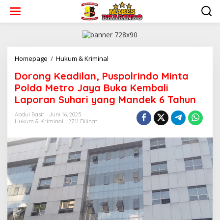
L
e
w
a
t
i
k
Homepage
/
Hukum & Kriminal
D
e
o
Dorong Keadilan, Puspolrindo Minta
k
r
o
o
Polda Metro Jaya Buka Kembali
n
n
Laporan Suhari yang Mandek 6 Tahun
t
g
e
K
Abdul Basit
Juni 16, 2025
n
e
Hukum & Kriminal
2711 Dilihat
a
d
i
l
a
n
,
P
u
s
p