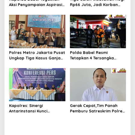
Aksi Penyampaian Aspirasi
Rp66 Juta, Jadi Korban
Dilindungi UU,Pelaku Anarkis
Penipuan Pengurusan Visa
di Kantor PT Timah
Taiwan
Diproses Hukum
Polres Metro Jakarta Pusat
Polda Babel Resmi
Ungkap Tiga Kasus Ganja
Tetapkan 4 Tersangka
132 Kg, Selamatkan 26.750
Dalam Perkara 52,5 Ton
Jiwa dari Bahaya
Pasir Timah Ilegal Di
Narkotika
Belitung
Kapolres: Sinergi
Gerak Cepat,Tim Panah
Antarinstansi Kunci
Pemburu Satreskrim Polres
Penegakan Hukum dan
Beltim Berhasil Ungkap
Perlindungan Masyarakat,
Kasus Curanmor
Bea Cukai Tanjung Priok
Gagalkan Penyelundupan