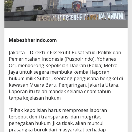
o
l
r
i
n
d
o
Mabesbharindo.com
M
i
n
Jakarta – Direktur Eksekutif Pusat Studi Politik dan
t
Pemerintahan Indonesia (Puspolrindo), Yohanes
a
Oci, mendorong Kepolisian Daerah (Polda) Metro
P
Jaya untuk segera membuka kembali laporan
o
hukum milik Suhari, seorang pengusaha bengkel di
l
d
kawasan Muara Baru, Penjaringan, Jakarta Utara.
a
Laporan itu telah mandek selama enam tahun
M
tanpa kejelasan hukum.
e
t
“Pihak kepolisian harus memproses laporan
r
o
tersebut demi transparansi dan integritas
J
penegakan hukum. Jika tidak, akan muncul
a
prasangka buruk dari masyarakat terhadap
y