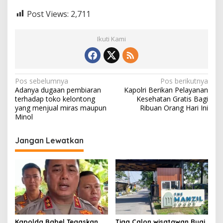
Post Views:
2,711
Ikuti Kami
N
Pos sebelumnya
Pos berikutnya
Adanya dugaan pembiaran
Kapolri Berikan Pelayanan
a
terhadap toko kelontong
Kesehatan Gratis Bagi
v
yang menjual miras maupun
Ribuan Orang Hari Ini
Minol
i
g
Jangan Lewatkan
a
s
i
p
o
s
Kapolda Babel Tegaskan
Tiga Calon wisatawan Rugi