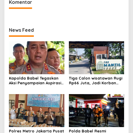
Komentar
Harley-Davidson Bekas.
News Feed
Kapolda Babel Tegaskan
Tiga Calon wisatawan Rugi
Aksi Penyampaian Aspirasi
Rp66 Juta, Jadi Korban
Dilindungi UU,Pelaku Anarkis
Penipuan Pengurusan Visa
di Kantor PT Timah
Taiwan
Diproses Hukum
Polres Metro Jakarta Pusat
Polda Babel Resmi