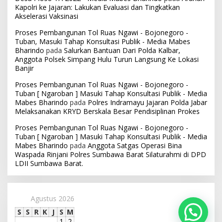
Kapolri ke Jajaran: Lakukan Evaluasi dan Tingkatkan
Akselerasi Vaksinasi
Proses Pembangunan Tol Ruas Ngawi - Bojonegoro -
Tuban, Masuki Tahap Konsultasi Publik - Media Mabes
Bharindo
pada
Salurkan Bantuan Dari Polda Kalbar,
Anggota Polsek Simpang Hulu Turun Langsung Ke Lokasi
Banjir
Proses Pembangunan Tol Ruas Ngawi - Bojonegoro -
Tuban [ Ngaroban ] Masuki Tahap Konsultasi Publik - Media
Mabes Bharindo
pada
Polres Indramayu Jajaran Polda Jabar
Melaksanakan KRYD Berskala Besar Pendisiplinan Prokes
Proses Pembangunan Tol Ruas Ngawi - Bojonegoro -
Tuban [ Ngaroban ] Masuki Tahap Konsultasi Publik - Media
Mabes Bharindo
pada
Anggota Satgas Operasi Bina
Waspada Rinjani Polres Sumbawa Barat Silaturahmi di DPD
LDII Sumbawa Barat.
Agustus 2026
S
S
R
K
J
S
M
1
2