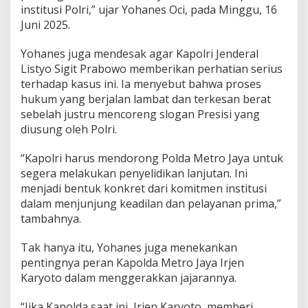
institusi Polri,” ujar Yohanes Oci, pada Minggu, 16
a
B
Juni 2025.
u
k
Yohanes juga mendesak agar Kapolri Jenderal
a
Listyo Sigit Prabowo memberikan perhatian serius
K
terhadap kasus ini. Ia menyebut bahwa proses
e
m
hukum yang berjalan lambat dan terkesan berat
b
sebelah justru mencoreng slogan Presisi yang
a
diusung oleh Polri.
l
i
“Kapolri harus mendorong Polda Metro Jaya untuk
L
a
segera melakukan penyelidikan lanjutan. Ini
p
menjadi bentuk konkret dari komitmen institusi
o
dalam menjunjung keadilan dan pelayanan prima,”
r
tambahnya.
a
n
S
Tak hanya itu, Yohanes juga menekankan
u
pentingnya peran Kapolda Metro Jaya Irjen
h
Karyoto dalam menggerakkan jajarannya.
a
r
“Jika Kapolda saat ini, Irjen Karyoto, memberi
i