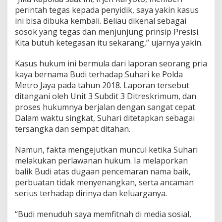
y
perintah tegas kepada penyidik, saya yakin kasus
a
ini bisa dibuka kembali. Beliau dikenal sebagai
n
sosok yang tegas dan menjunjung prinsip Presisi.
g
Kita butuh ketegasan itu sekarang,” ujarnya yakin.
M
a
n
Kasus hukum ini bermula dari laporan seorang pria
d
kaya bernama Budi terhadap Suhari ke Polda
e
Metro Jaya pada tahun 2018. Laporan tersebut
k
ditangani oleh Unit 3 Subdit 3 Ditreskrimum, dan
6
proses hukumnya berjalan dengan sangat cepat.
T
a
Dalam waktu singkat, Suhari ditetapkan sebagai
h
tersangka dan sempat ditahan.
u
n
Namun, fakta mengejutkan muncul ketika Suhari
melakukan perlawanan hukum. Ia melaporkan
balik Budi atas dugaan pencemaran nama baik,
perbuatan tidak menyenangkan, serta ancaman
serius terhadap dirinya dan keluarganya.
“Budi menuduh saya memfitnah di media sosial,