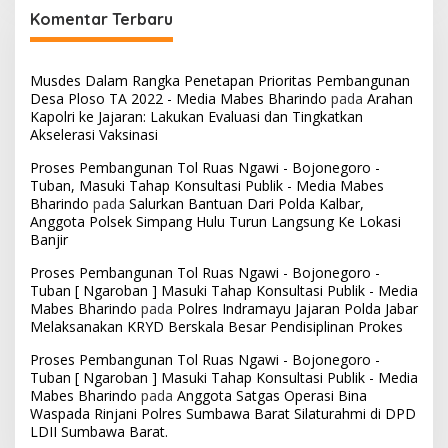
Komentar Terbaru
Musdes Dalam Rangka Penetapan Prioritas Pembangunan
Desa Ploso TA 2022 - Media Mabes Bharindo
pada
Arahan
Kapolri ke Jajaran: Lakukan Evaluasi dan Tingkatkan
Akselerasi Vaksinasi
Proses Pembangunan Tol Ruas Ngawi - Bojonegoro -
Tuban, Masuki Tahap Konsultasi Publik - Media Mabes
Bharindo
pada
Salurkan Bantuan Dari Polda Kalbar,
Anggota Polsek Simpang Hulu Turun Langsung Ke Lokasi
Banjir
Proses Pembangunan Tol Ruas Ngawi - Bojonegoro -
Tuban [ Ngaroban ] Masuki Tahap Konsultasi Publik - Media
Mabes Bharindo
pada
Polres Indramayu Jajaran Polda Jabar
Melaksanakan KRYD Berskala Besar Pendisiplinan Prokes
Proses Pembangunan Tol Ruas Ngawi - Bojonegoro -
Tuban [ Ngaroban ] Masuki Tahap Konsultasi Publik - Media
Mabes Bharindo
pada
Anggota Satgas Operasi Bina
Waspada Rinjani Polres Sumbawa Barat Silaturahmi di DPD
LDII Sumbawa Barat.