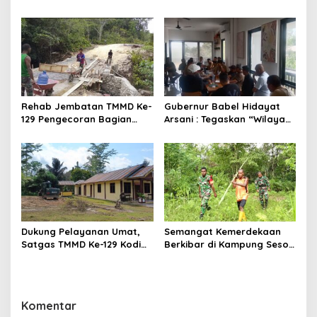
Lingkungan Sambut HUT RI
Periiode 2026-2029
ke-81
Rehab Jembatan TMMD Ke-
Gubernur Babel Hidayat
129 Pengecoran Bagian
Arsani : Tegaskan “Wilayah
Atas Jembatan Hampir
Pertambangan Rakyat
Rampung, Akses
(WPR) Belitung Timur 392
Masyarakat Kampung
Hektare Sesuai
Sesor Segera Lebih Aman
RTRW”,Audensi Sempat
dan Lancar
Tegang
Dukung Pelayanan Umat,
Semangat Kemerdekaan
Satgas TMMD Ke-129 Kodim
Berkibar di Kampung Sesor,
1807/Sorong Selatan
Satgas TMMD Ke-129 Kodim
Siapkan Lahan Rumah
1807/Sorong Selatan
Pastori di Kampung Sesor
Pasang Bendera Merah
Putih
Komentar