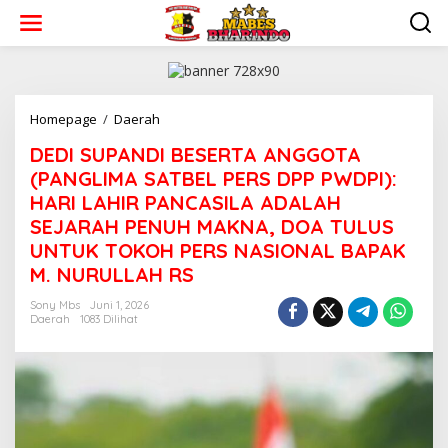
L
e
w
a
t
i
k
Homepage
/
Daerah
e
D
‎DEDI SUPANDI BESERTA ANGGOTA
k
E
o
D
(PANGLIMA SATBEL PERS DPP PWDPI):
n
I
HARI LAHIR PANCASILA ADALAH
t
S
SEJARAH PENUH MAKNA, DOA TULUS
e
U
n
P
UNTUK TOKOH PERS NASIONAL BAPAK
A
M. NURULLAH RS
N
D
Sony Mbs
Juni 1, 2026
I
Daerah
1083 Dilihat
B
E
S
E
R
T
A