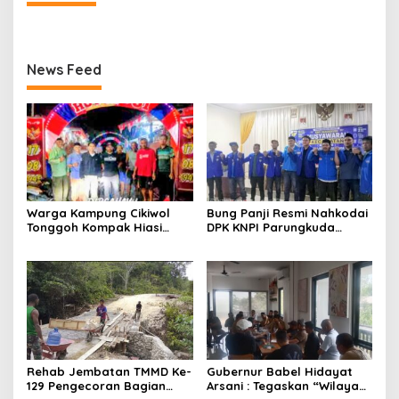
News Feed
Warga Kampung Cikiwol
Bung Panji Resmi Nahkodai
Tonggoh Kompak Hiasi
DPK KNPI Parungkuda
Lingkungan Sambut HUT RI
Periiode 2026-2029
ke-81
Rehab Jembatan TMMD Ke-
Gubernur Babel Hidayat
129 Pengecoran Bagian
Arsani : Tegaskan “Wilayah