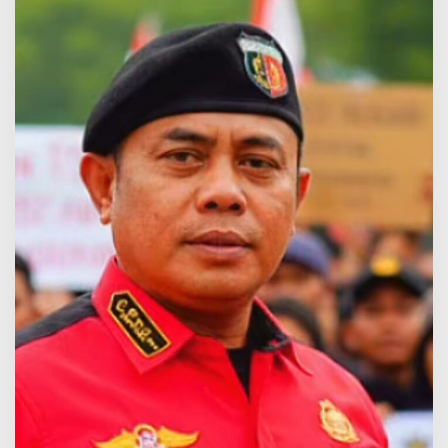
A
N
G
G
O
T
A
(
P
A
N
G
L
I
M
A
S
A
T
B
E
L
P
E
R