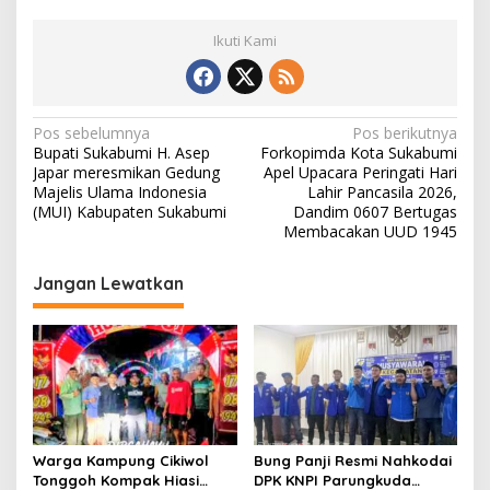
S
Ikuti Kami
N
Pos sebelumnya
Pos berikutnya
Bupati Sukabumi H. Asep
Forkopimda Kota Sukabumi
a
Japar meresmikan Gedung
Apel Upacara Peringati Hari
v
Majelis Ulama Indonesia
Lahir Pancasila 2026,
(MUI) Kabupaten Sukabumi
Dandim 0607 Bertugas
i
Membacakan UUD 1945
g
Jangan Lewatkan
a
s
i
p
o
s
Warga Kampung Cikiwol
Bung Panji Resmi Nahkodai
Tonggoh Kompak Hiasi
DPK KNPI Parungkuda