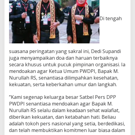
K
N
A
,
Di tengah
D
O
A
T
U
L
suasana peringatan yang sakral ini, Dedi Supandi
U
juga menyampaikan doa dan haruan terbaiknya
S
secara khusus untuk pucuk pimpinan organisasi. Ia
U
mendoakan agar Ketua Umum PWDPI, Bapak M.
N
T
Nurullah RS, senantiasa dilimpahkan kesehatan,
U
kekuatan, serta keberkahan umur dan langkah.
K
T
‎”Kami segenap keluarga besar Satbel Pers DPP
O
PWDPI senantiasa mendoakan agar Bapak M.
K
O
Nurullah RS selalu dalam keadaan sehat walafiat,
H
diberikan kekuatan, dan ketabahan hati. Beliau
P
adalah tokoh pers nasional yang setia, berdedikasi,
E
dan telah membuktikan komitmen luar biasa dalam
R