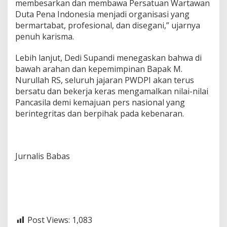
S
membesarkan dan membawa Persatuan Wartawan
N
Duta Pena Indonesia menjadi organisasi yang
A
bermartabat, profesional, dan disegani,” ujarnya
S
penuh karisma.
I
O
N
‎Lebih lanjut, Dedi Supandi menegaskan bahwa di
A
bawah arahan dan kepemimpinan Bapak M.
L
Nurullah RS, seluruh jajaran PWDPI akan terus
B
bersatu dan bekerja keras mengamalkan nilai-nilai
A
Pancasila demi kemajuan pers nasional yang
P
A
berintegritas dan berpihak pada kebenaran.
K
M
.
N
Jurnalis Babas
U
R
U
L
L
A
H
Post Views:
1,083
R