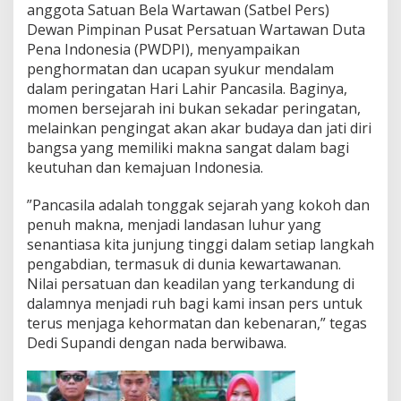
anggota Satuan Bela Wartawan (Satbel Pers)
S
Dewan Pimpinan Pusat Persatuan Wartawan Duta
I
Pena Indonesia (PWDPI), menyampaikan
L
A
penghormatan dan ucapan syukur mendalam
A
dalam peringatan Hari Lahir Pancasila. Baginya,
D
momen bersejarah ini bukan sekadar peringatan,
A
melainkan pengingat akan akar budaya dan jati diri
L
A
bangsa yang memiliki makna sangat dalam bagi
H
keutuhan dan kemajuan Indonesia.
S
E
‎”Pancasila adalah tonggak sejarah yang kokoh dan
J
penuh makna, menjadi landasan luhur yang
A
R
senantiasa kita junjung tinggi dalam setiap langkah
A
pengabdian, termasuk di dunia kewartawanan.
H
Nilai persatuan dan keadilan yang terkandung di
P
dalamnya menjadi ruh bagi kami insan pers untuk
E
terus menjaga kehormatan dan kebenaran,” tegas
N
U
Dedi Supandi dengan nada berwibawa.
H
M
A