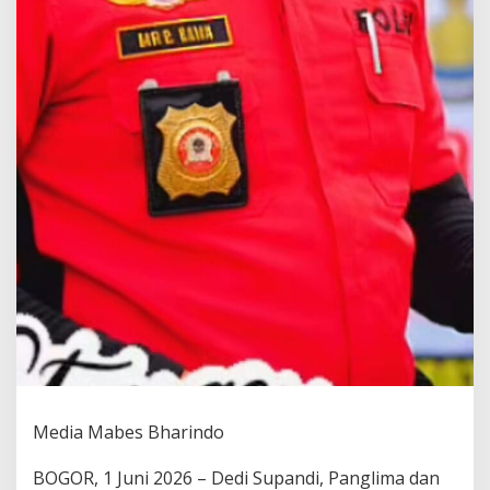
S
D
P
P
P
W
D
P
I
)
:
H
A
R
I
L
A
H
I
R
P
Media Mabes Bharindo
A
N
C
‎BOGOR, 1 Juni 2026 – Dedi Supandi, Panglima dan
A