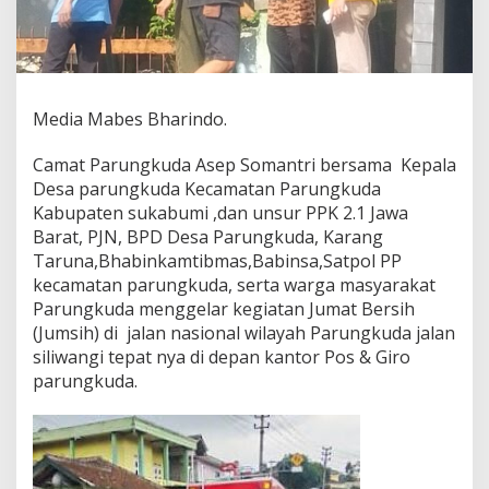
a
m
a
U
n
s
Media Mabes Bharindo.
u
r
Camat Parungkuda Asep Somantri bersama Kepala
T
Desa parungkuda Kecamatan Parungkuda
e
r
Kabupaten sukabumi ,dan unsur PPK 2.1 Jawa
k
Barat, PJN, BPD Desa Parungkuda, Karang
a
Taruna,Bhabinkamtibmas,Babinsa,Satpol PP
i
kecamatan parungkuda, serta warga masyarakat
t
Parungkuda menggelar kegiatan Jumat Bersih
G
e
(Jumsih) di jalan nasional wilayah Parungkuda jalan
l
siliwangi tepat nya di depan kantor Pos & Giro
a
parungkuda.
r
K
e
r
j
a