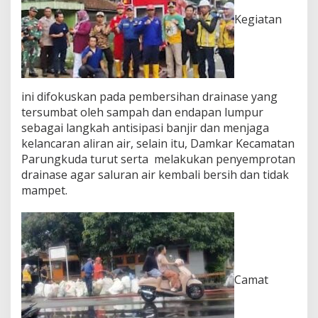
J
Kegiatan
u
m
s
i
h
B
ini difokuskan pada pembersihan drainase yang
e
tersumbat oleh sampah dan endapan lumpur
r
s
sebagai langkah antisipasi banjir dan menjaga
i
kelancaran aliran air, selain itu, Damkar Kecamatan
h
Parungkuda turut serta melakukan penyemprotan
k
drainase agar saluran air kembali bersih dan tidak
a
mampet.
n
D
r
a
i
n
a
Camat
s
e
J
a