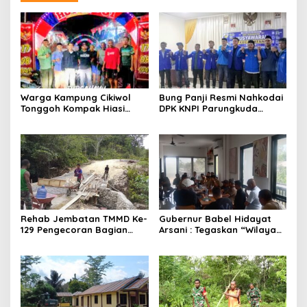
Warga Kampung Cikiwol
Bung Panji Resmi Nahkodai
Tonggoh Kompak Hiasi
DPK KNPI Parungkuda
Lingkungan Sambut HUT RI
Periiode 2026-2029
ke-81
Rehab Jembatan TMMD Ke-
Gubernur Babel Hidayat
129 Pengecoran Bagian
Arsani : Tegaskan “Wilayah
Atas Jembatan Hampir
Pertambangan Rakyat
Rampung, Akses
(WPR) Belitung Timur 392
Masyarakat Kampung
Hektare Sesuai
Sesor Segera Lebih Aman
RTRW”,Audensi Sempat
dan Lancar
Tegang