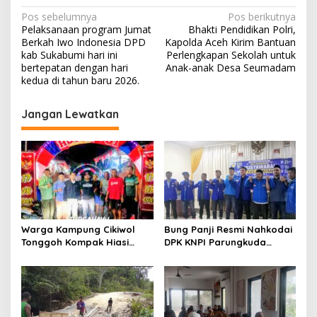
N
Pos sebelumnya
Pos berikutnya
Pelaksanaan program Jumat
Bhakti Pendidikan Polri,
a
Berkah Iwo Indonesia DPD
Kapolda Aceh Kirim Bantuan
v
kab Sukabumi hari ini
Perlengkapan Sekolah untuk
bertepatan dengan hari
Anak-anak Desa Seumadam
i
kedua di tahun baru 2026.
g
Jangan Lewatkan
a
s
i
p
o
s
Warga Kampung Cikiwol
Bung Panji Resmi Nahkodai
Tonggoh Kompak Hiasi
DPK KNPI Parungkuda
Lingkungan Sambut HUT RI
Periiode 2026-2029
ke-81