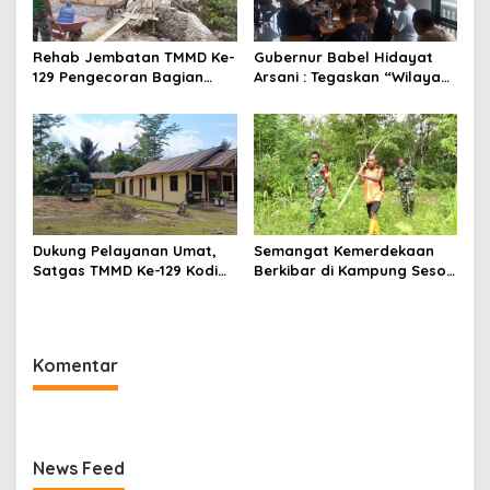
Rehab Jembatan TMMD Ke-
Gubernur Babel Hidayat
129 Pengecoran Bagian
Arsani : Tegaskan “Wilayah
Atas Jembatan Hampir
Pertambangan Rakyat
Rampung, Akses
(WPR) Belitung Timur 392
Masyarakat Kampung
Hektare Sesuai
Sesor Segera Lebih Aman
RTRW”,Audensi Sempat
dan Lancar
Tegang
Dukung Pelayanan Umat,
Semangat Kemerdekaan
Satgas TMMD Ke-129 Kodim
Berkibar di Kampung Sesor,
1807/Sorong Selatan
Satgas TMMD Ke-129 Kodim
Siapkan Lahan Rumah
1807/Sorong Selatan
Pastori di Kampung Sesor
Pasang Bendera Merah
Putih
Komentar
News Feed