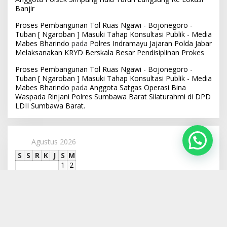
Banjir
Proses Pembangunan Tol Ruas Ngawi - Bojonegoro -
Tuban [ Ngaroban ] Masuki Tahap Konsultasi Publik - Media
Mabes Bharindo
pada
Polres Indramayu Jajaran Polda Jabar
Melaksanakan KRYD Berskala Besar Pendisiplinan Prokes
Proses Pembangunan Tol Ruas Ngawi - Bojonegoro -
Tuban [ Ngaroban ] Masuki Tahap Konsultasi Publik - Media
Mabes Bharindo
pada
Anggota Satgas Operasi Bina
Waspada Rinjani Polres Sumbawa Barat Silaturahmi di DPD
LDII Sumbawa Barat.
Agustus 2026
S
S
R
K
J
S
M
1
2
3
4
5
6
7
8
9
10
11
12
13
14
15
16
17
18
19
20
21
22
23
24
25
26
27
28
29
30
31