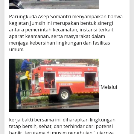
l
a
n
Parungkuda Asep Somantri menyampaikan bahwa
N
kegiatan Jumsih ini merupakan bentuk sinergi
a
antara pemerintah kecamatan, instansi terkait,
s
aparat keamanan, serta masyarakat dalam
i
menjaga kebersihan lingkungan dan fasilitas
o
n
umum.
a
l
“Melalui
kerja bakti bersama ini, diharapkan lingkungan
tetap bersih, sehat, dan terhindar dari potensi
banjir, terutama di musim penghujan,” ujarnya.