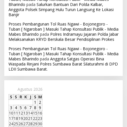
Bharindo
pada
Salurkan Bantuan Dari Polda Kalbar,
Anggota Polsek Simpang Hulu Turun Langsung Ke Lokasi
Banjir
Proses Pembangunan Tol Ruas Ngawi - Bojonegoro -
Tuban [ Ngaroban ] Masuki Tahap Konsultasi Publik - Media
Mabes Bharindo
pada
Polres Indramayu Jajaran Polda Jabar
Melaksanakan KRYD Berskala Besar Pendisiplinan Prokes
Proses Pembangunan Tol Ruas Ngawi - Bojonegoro -
Tuban [ Ngaroban ] Masuki Tahap Konsultasi Publik - Media
Mabes Bharindo
pada
Anggota Satgas Operasi Bina
Waspada Rinjani Polres Sumbawa Barat Silaturahmi di DPD
LDII Sumbawa Barat.
Agustus 2026
S
S
R
K
J
S
M
1
2
3
4
5
6
7
8
9
10
11
12
13
14
15
16
17
18
19
20
21
22
23
24
25
26
27
28
29
30