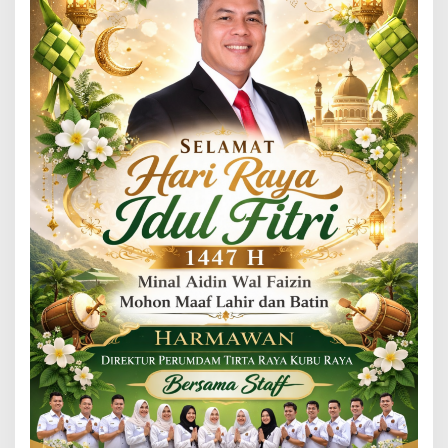
H
A
D
M
I
N