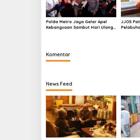
Polda Metro Jaya Gelar Apel
JJOS Patr
Kebangsaan Sambut Hari Ulang
Pelabuha
Tahun ke-81 Republik Indonesia
Antisipa
dan Gan
Komentar
News Feed