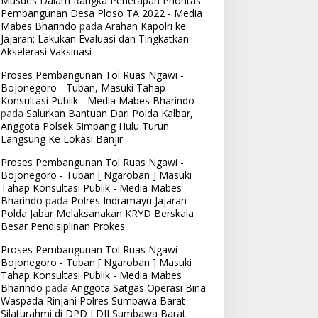
Musdes Dalam Rangka Penetapan Prioritas
Pembangunan Desa Ploso TA 2022 - Media
Mabes Bharindo
pada
Arahan Kapolri ke
Jajaran: Lakukan Evaluasi dan Tingkatkan
Akselerasi Vaksinasi
Proses Pembangunan Tol Ruas Ngawi -
Bojonegoro - Tuban, Masuki Tahap
Konsultasi Publik - Media Mabes Bharindo
pada
Salurkan Bantuan Dari Polda Kalbar,
Anggota Polsek Simpang Hulu Turun
Langsung Ke Lokasi Banjir
Proses Pembangunan Tol Ruas Ngawi -
Bojonegoro - Tuban [ Ngaroban ] Masuki
Tahap Konsultasi Publik - Media Mabes
Bharindo
pada
Polres Indramayu Jajaran
Polda Jabar Melaksanakan KRYD Berskala
Besar Pendisiplinan Prokes
Proses Pembangunan Tol Ruas Ngawi -
Bojonegoro - Tuban [ Ngaroban ] Masuki
Tahap Konsultasi Publik - Media Mabes
Bharindo
pada
Anggota Satgas Operasi Bina
Waspada Rinjani Polres Sumbawa Barat
Silaturahmi di DPD LDII Sumbawa Barat.