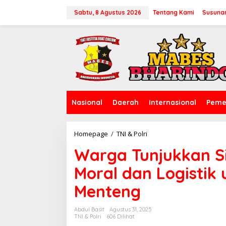
L
e
Sabtu, 8 Agustus 2026
Tentang Kami
Susuna
w
a
t
i
k
e
k
o
n
Nasional
Daerah
Internasional
Peme
t
e
n
Homepage
/
TNI & Polri
W
a
Warga Tunjukkan S
r
g
Moral dan Logistik 
a
T
Menteng
u
n
j
Abdul Basit
Agustus 31, 2025
u
TNI & Polri
606 Dilihat
k