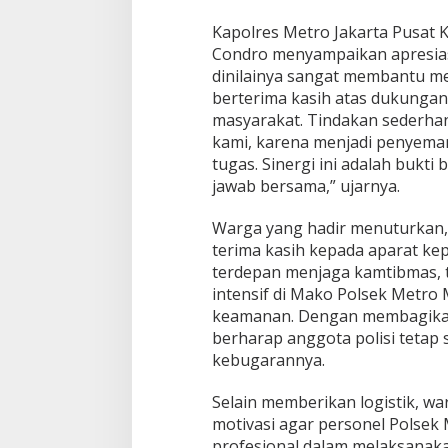
k
M
Kapolres Metro Jakarta Pusat
e
Condro menyampaikan apresias
t
r
dinilainya sangat membantu me
o
berterima kasih atas dukungan
M
masyarakat. Tindakan sederhana
e
kami, karena menjadi penyem
n
tugas. Sinergi ini adalah buk
t
e
jawab bersama,” ujarnya.
n
g
Warga yang hadir menuturkan, a
terima kasih kepada aparat kepo
terdepan menjaga kamtibmas,
intensif di Mako Polsek Metro
keamanan. Dengan membagika
berharap anggota polisi tetap 
kebugarannya.
Selain memberikan logistik, 
motivasi agar personel Polsek
profesional dalam melaksanakan