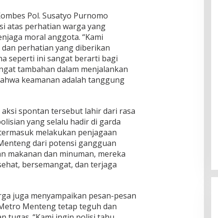
 Kombes Pol. Susatyo Purnomo
i atas perhatian warga yang
njaga moral anggota. “Kami
 dan perhatian yang diberikan
 seperti ini sangat berarti bagi
angat tambahan dalam menjalankan
ti bahwa keamanan adalah tanggung
ksi spontan tersebut lahir dari rasa
lisian yang selalu hadir di garda
 termasuk melakukan penjagaan
 Menteng dari potensi gangguan
n makanan dan minuman, mereka
sehat, bersemangat, dan terjaga
warga juga menyampaikan pesan-pesan
 Metro Menteng tetap teguh dan
 tugas. “Kami ingin polisi tahu