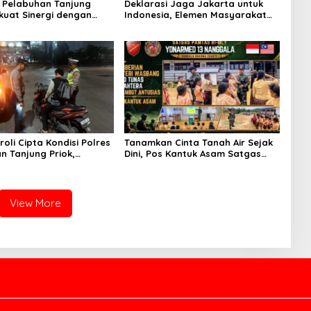
 Pelabuhan Tanjung
Deklarasi Jaga Jakarta untuk
rkuat Sinergi dengan
Indonesia, Elemen Masyarakat
KI Jakarta
Bersatu Jaga Keamanan dan
Persatuan
oli Cipta Kondisi Polres
Tanamkan Cinta Tanah Air Sejak
n Tanjung Priok,
Dini, Pos Kantuk Asam Satgas
si Kejahatan Jalanan
Yonarmed 13/Nanggala Berikan
gguan Kamtibmas
Pembekalan Wasbang di SD
Tunas Sejahtera Sungai Biru
View More