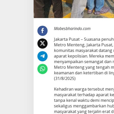
r
a
l
d
a
n
Mabesbharindo.com
L
o
Jakarta Pusat – Suasana penuh
g
Metro Menteng, Jakarta Pusat,
i
komunitas masyarakat datang
s
t
aparat kepolisian. Mereka me
i
menyampaikan semangat dan mo
k
Metro Menteng yang tengah m
u
keamanan dan ketertiban di l
n
t
(31/8/2025)
u
k
Kehadiran warga tersebut menj
P
masyarakat terhadap aparat kep
o
tanpa kenal waktu demi mencipt
l
s
sekaligus menggambarkan hubu
e
masyarakat yang terjalin erat 