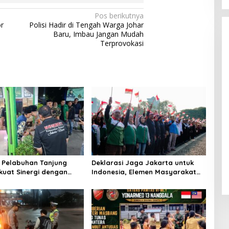
Pos berikutnya
r
Polisi Hadir di Tengah Warga Johar
Baru, Imbau Jangan Mudah
Terprovokasi
 Pelabuhan Tanjung
Deklarasi Jaga Jakarta untuk
rkuat Sinergi dengan
Indonesia, Elemen Masyarakat
KI Jakarta
Bersatu Jaga Keamanan dan
Persatuan