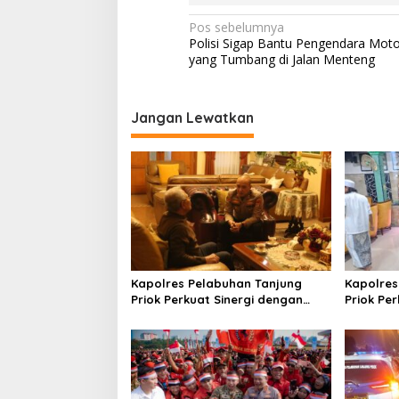
N
Pos sebelumnya
Polisi Sigap Bantu Pengendara Moto
a
yang Tumbang di Jalan Menteng
v
i
Jangan Lewatkan
g
a
s
i
p
o
s
Kapolres Pelabuhan Tanjung
Kapolres
Priok Perkuat Sinergi dengan
Priok Pe
Tokoh Masyarakat Jakarta
PWI-LS D
Utara, Bahas Kamtibmas dan
Kerukunan