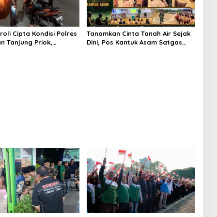
oli Cipta Kondisi Polres
Tanamkan Cinta Tanah Air Sejak
n Tanjung Priok,
Dini, Pos Kantuk Asam Satgas
si Kejahatan Jalanan
Yonarmed 13/Nanggala Berikan
gguan Kamtibmas
Pembekalan Wasbang di SD
Tunas Sejahtera Sungai Biru