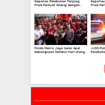
Kapolres Pelabuhan Tanjung
Kapolres
Priok Perkuat Sinergi dengan
Priok Pe
Tokoh Masyarakat Jakarta
PWI-LS D
Utara, Bahas Kamtibmas dan
Kerukunan
Polda Metro Jaya Gelar Apel
JJOS Patr
Kebangsaan Sambut Hari Ulang
Pelabuha
Tahun ke-81 Republik Indonesia
Antisipa
dan Gan