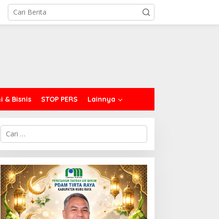
 & Bisnis
STOP PERS
Lainnya
C
a
r
i
u
n
t
u
k
: