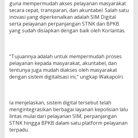
guna mempermudah akses pelayanan masyarakat
e
secara cepat, transparan, dan akuntabel. Salah satu
r
inovasi yang diperkenalkan adalah SIM Digital
n
i
serta pelayanan perpanjangan STNK dan BPKB
s
yang sudah disiapkan dengan baik oleh Korlantas.
F
u
n
g
s
“Tujuannya adalah untuk mempermudah proses
i
pelayanan kepada masyarakat, akuntabel, dan
L
tentunya juga mudah diakses oleh masyarakat
a
dengan sistem digitalisasi ini,” ungkap Wakapolri.
n
t
a
s
2
Ia menjelaskan, sistem digital tersebut telah
0
mengintegrasikan berbagai layanan kepolisian lalu
2
lintas mulai dari pelayanan SIM, perpanjangan
6
STNK hingga BPKB dalam satu platform pelayanan
terpadu.