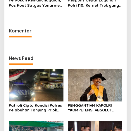
Pos Kout Satgas Yonarmed
Polri 110, Kernet Truk yang
13/Nanggala Gelar Kerja
Tertinggal di Pelabuhan
Bakti Bersama Warga
Tanjung Priok Berhasil
Gotong Pasir Sungai demi
Dipertemukan Kembali
Pembangunan Masjid Desa
dengan Sopir
Komentar
Senaning
News Feed
Patroli Cipta Kondisi Polres
PENGGANTIAN KAPOLRI
Pelabuhan Tanjung Priok
“KOMPETENSI ABSOLUT
Perkuat Keamanan
PRESIDEN”
Kawasan Pelabuhan,
Situasi Berlangsung Aman
dan Kondusif