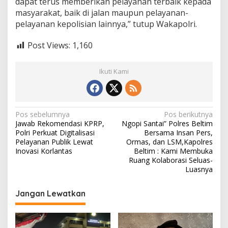
dapat terus memberikan pelayanan terbaik kepada
masyarakat, baik di jalan maupun pelayanan-
pelayanan kepolisian lainnya,” tutup Wakapolri.
Post Views:
1,160
Ikuti Kami
N
Pos sebelumnya
Pos berikutnya
Jawab Rekomendasi KPRP,
Ngopi Santai” Polres Beltim
a
Polri Perkuat Digitalisasi
Bersama Insan Pers,
v
Pelayanan Publik Lewat
Ormas, dan LSM,Kapolres
Inovasi Korlantas
Beltim : Kami Membuka
i
Ruang Kolaborasi Seluas-
Luasnya
g
a
Jangan Lewatkan
s
i