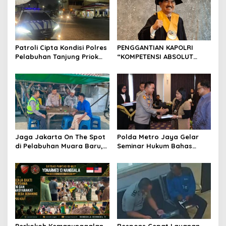
p
o
s
Patroli Cipta Kondisi Polres
PENGGANTIAN KAPOLRI
Pelabuhan Tanjung Priok
“KOMPETENSI ABSOLUT
Perkuat Keamanan
PRESIDEN”
Kawasan Pelabuhan,
Situasi Berlangsung Aman
dan Kondusif
Jaga Jakarta On The Spot
Polda Metro Jaya Gelar
di Pelabuhan Muara Baru,
Seminar Hukum Bahas
Polres Pelabuhan Tanjung
Perluasan Objek
Priok Perkuat Sinergi
Praperadilan dalam KUHAP
Kamtibmas Bersama
Baru
Masyarakat
Perkokoh Kemanunggalan,
Respons Cepat Layanan