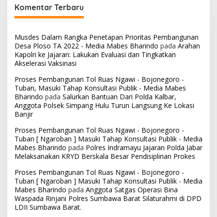
Komentar Terbaru
Musdes Dalam Rangka Penetapan Prioritas Pembangunan
Desa Ploso TA 2022 - Media Mabes Bharindo
pada
Arahan
Kapolri ke Jajaran: Lakukan Evaluasi dan Tingkatkan
Akselerasi Vaksinasi
Proses Pembangunan Tol Ruas Ngawi - Bojonegoro -
Tuban, Masuki Tahap Konsultasi Publik - Media Mabes
Bharindo
pada
Salurkan Bantuan Dari Polda Kalbar,
Anggota Polsek Simpang Hulu Turun Langsung Ke Lokasi
Banjir
Proses Pembangunan Tol Ruas Ngawi - Bojonegoro -
Tuban [ Ngaroban ] Masuki Tahap Konsultasi Publik - Media
Mabes Bharindo
pada
Polres Indramayu Jajaran Polda Jabar
Melaksanakan KRYD Berskala Besar Pendisiplinan Prokes
Proses Pembangunan Tol Ruas Ngawi - Bojonegoro -
Tuban [ Ngaroban ] Masuki Tahap Konsultasi Publik - Media
Mabes Bharindo
pada
Anggota Satgas Operasi Bina
Waspada Rinjani Polres Sumbawa Barat Silaturahmi di DPD
LDII Sumbawa Barat.