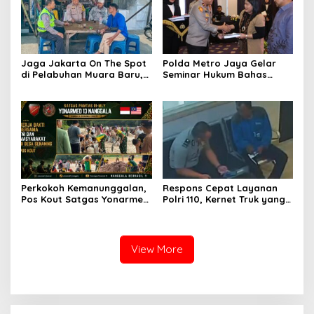
Jaga Jakarta On The Spot
Polda Metro Jaya Gelar
di Pelabuhan Muara Baru,
Seminar Hukum Bahas
Polres Pelabuhan Tanjung
Perluasan Objek
Priok Perkuat Sinergi
Praperadilan dalam KUHAP
Kamtibmas Bersama
Baru
Masyarakat
Perkokoh Kemanunggalan,
Respons Cepat Layanan
Pos Kout Satgas Yonarmed
Polri 110, Kernet Truk yang
13/Nanggala Gelar Kerja
Tertinggal di Pelabuhan
Bakti Bersama Warga
Tanjung Priok Berhasil
Gotong Pasir Sungai demi
Dipertemukan Kembali
Pembangunan Masjid Desa
dengan Sopir
View More
Senaning