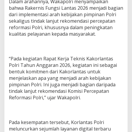
Dalam arahannya, Wakapolri menyampaikan
s
bahwa Rakernis Fungsi Lantas 2026 menjadi bagian
i
dari implementasi arah kebijakan pimpinan Polri
T
sekaligus tindak lanjut rekomendasi percepatan
i
l
reformasi Polri, khususnya dalam peningkatan
a
kualitas pelayanan kepada masyarakat.
n
g
E
l
e
“Pada kegiatan Rapat Kerja Teknis Kakorlantas
k
Polri Tahun Anggaran 2026, kegiatan ini sebagai
t
bentuk komitmen dari Kakorlantas untuk
r
menjelaskan apa yang menjadi arah kebijakan
o
pimpinan Polri. Ini juga menjadi bagian daripada
n
i
tindak lanjut rekomendasi Komisi Percepatan
k
Reformasi Polri,” ujar Wakapolri.
p
a
d
a
R
Pada kesempatan tersebut, Korlantas Polri
a
meluncurkan sejumlah layanan digital terbaru
k