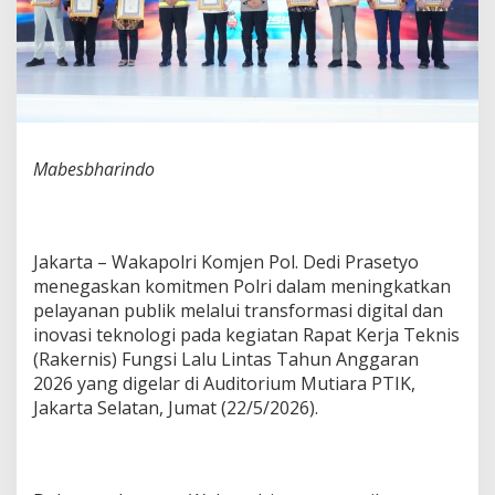
g
i
t
a
l
i
s
a
Mabesbharindo
s
i
L
a
y
Jakarta – Wakapolri Komjen Pol. Dedi Prasetyo
a
menegaskan komitmen Polri dalam meningkatkan
n
pelayanan publik melalui transformasi digital dan
a
inovasi teknologi pada kegiatan Rapat Kerja Teknis
n
d
(Rakernis) Fungsi Lalu Lintas Tahun Anggaran
a
2026 yang digelar di Auditorium Mutiara PTIK,
n
Jakarta Selatan, Jumat (22/5/2026).
I
n
o
v
a