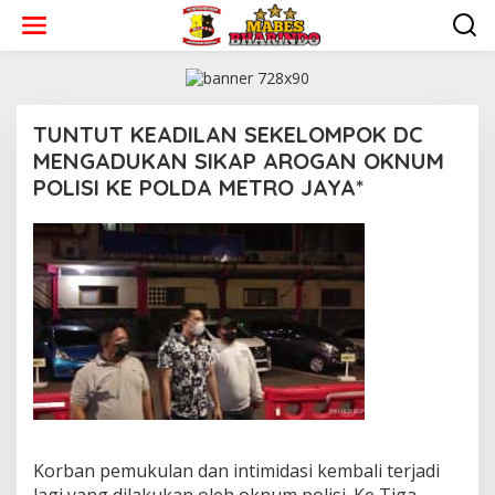
L
e
w
a
t
i
k
TUNTUT KEADILAN SEKELOMPOK DC
e
MENGADUKAN SIKAP AROGAN OKNUM
k
POLISI KE POLDA METRO JAYA*
o
n
t
|
e
O
n
K
T
O
B
E
R
3
1
,
2
0
2
1
Korban pemukulan dan intimidasi kembali terjadi
O
L