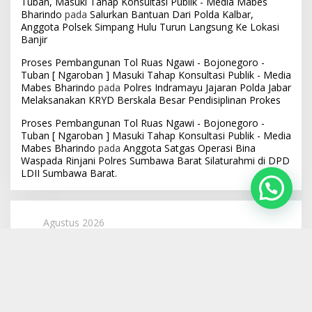
Tuban, Masuki Tahap Konsultasi Publik - Media Mabes
Bharindo
pada
Salurkan Bantuan Dari Polda Kalbar,
Anggota Polsek Simpang Hulu Turun Langsung Ke Lokasi
Banjir
Proses Pembangunan Tol Ruas Ngawi - Bojonegoro -
Tuban [ Ngaroban ] Masuki Tahap Konsultasi Publik - Media
Mabes Bharindo
pada
Polres Indramayu Jajaran Polda Jabar
Melaksanakan KRYD Berskala Besar Pendisiplinan Prokes
Proses Pembangunan Tol Ruas Ngawi - Bojonegoro -
Tuban [ Ngaroban ] Masuki Tahap Konsultasi Publik - Media
Mabes Bharindo
pada
Anggota Satgas Operasi Bina
Waspada Rinjani Polres Sumbawa Barat Silaturahmi di DPD
LDII Sumbawa Barat.
Agustus 2026
S
S
R
K
J
S
M
1
2
3
4
5
6
7
8
9
10
11
12
13
14
15
16
17
18
19
20
21
22
23
24
25
26
27
28
29
30