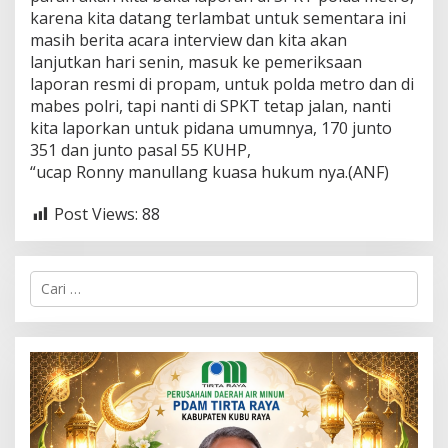
karena kita datang terlambat untuk sementara ini
masih berita acara interview dan kita akan
lanjutkan hari senin, masuk ke pemeriksaan
laporan resmi di propam, untuk polda metro dan di
mabes polri, tapi nanti di SPKT tetap jalan, nanti
kita laporkan untuk pidana umumnya, 170 junto
351 dan junto pasal 55 KUHP,
“ucap Ronny manullang kuasa hukum nya.(ANF)
Post Views:
88
C
a
r
i
u
n
t
u
k
: