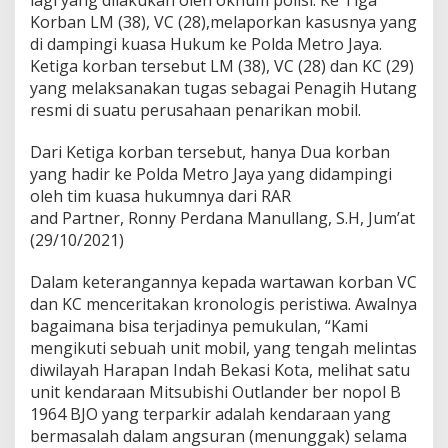
lagi yang dilakukan oleh oknum polisi. Ke Tiga
E
H
Korban LM (38), VC (28),melaporkan kasusnya yang
A
di dampingi kuasa Hukum ke Polda Metro Jaya.
D
M
Ketiga korban tersebut LM (38), VC (28) dan KC (29)
I
yang melaksanakan tugas sebagai Penagih Hutang
N
resmi di suatu perusahaan penarikan mobil.
Dari Ketiga korban tersebut, hanya Dua korban
yang hadir ke Polda Metro Jaya yang didampingi
oleh tim kuasa hukumnya dari RAR
and Partner, Ronny Perdana Manullang, S.H, Jum’at
(29/10/2021)
Dalam keterangannya kepada wartawan korban VC
dan KC menceritakan kronologis peristiwa. Awalnya
bagaimana bisa terjadinya pemukulan, “Kami
mengikuti sebuah unit mobil, yang tengah melintas
diwilayah Harapan Indah Bekasi Kota, melihat satu
unit kendaraan Mitsubishi Outlander ber nopol B
1964 BJO yang terparkir adalah kendaraan yang
bermasalah dalam angsuran (menunggak) selama