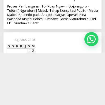
Proses Pembangunan Tol Ruas Ngawi - Bojonegoro -
Tuban [ Ngaroban ] Masuki Tahap Konsultasi Publik - Media
Mabes Bharindo
pada
Anggota Satgas Operasi Bina
Waspada Rinjani Polres Sumbawa Barat Silaturahmi di DPD
LDII Sumbawa Barat.
Agustus 2026
S
S
R
K
J
S
M
1
2
3
4
5
6
7
8
9
10
11
12
13
14
15
16
17
18
19
20
21
22
23
24
25
26
27
28
29
30
31
« Jul