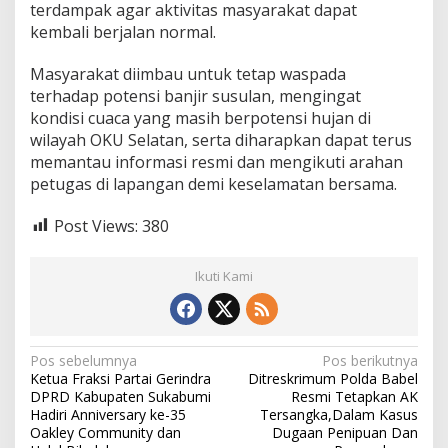
terdampak agar aktivitas masyarakat dapat
kembali berjalan normal.
Masyarakat diimbau untuk tetap waspada
terhadap potensi banjir susulan, mengingat
kondisi cuaca yang masih berpotensi hujan di
wilayah OKU Selatan, serta diharapkan dapat terus
memantau informasi resmi dan mengikuti arahan
petugas di lapangan demi keselamatan bersama.
Post Views:
380
Ikuti Kami
N
Pos sebelumnya
Pos berikutnya
Ketua Fraksi Partai Gerindra
Ditreskrimum Polda Babel
a
DPRD Kabupaten Sukabumi
Resmi Tetapkan AK
v
Hadiri Anniversary ke-35
Tersangka,Dalam Kasus
Oakley Community dan
Dugaan Penipuan Dan