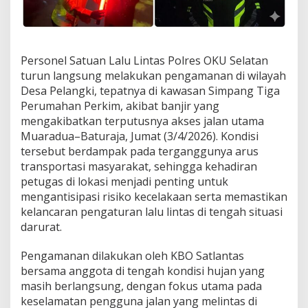
i
D
e
s
Personel Satuan Lalu Lintas Polres OKU Selatan
a
P
turun langsung melakukan pengamanan di wilayah
e
Desa Pelangki, tepatnya di kawasan Simpang Tiga
l
Perumahan Perkim, akibat banjir yang
a
mengakibatkan terputusnya akses jalan utama
n
g
Muaradua–Baturaja, Jumat (3/4/2026). Kondisi
k
tersebut berdampak pada terganggunya arus
i
transportasi masyarakat, sehingga kehadiran
,
petugas di lokasi menjadi penting untuk
A
mengantisipasi risiko kecelakaan serta memastikan
k
s
kelancaran pengaturan lalu lintas di tengah situasi
e
darurat.
s
M
Pengamanan dilakukan oleh KBO Satlantas
u
bersama anggota di tengah kondisi hujan yang
a
r
masih berlangsung, dengan fokus utama pada
a
keselamatan pengguna jalan yang melintas di
d