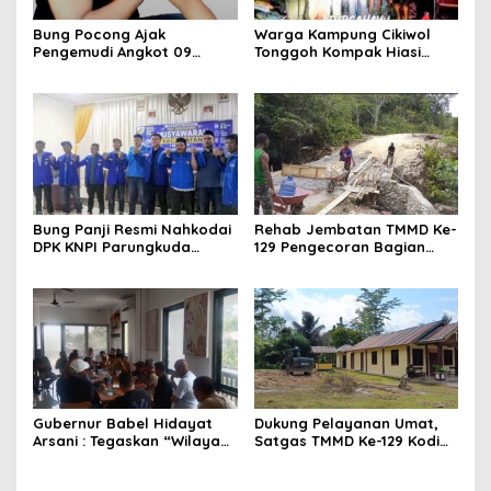
Bung Pocong Ajak
Warga Kampung Cikiwol
Pengemudi Angkot 09
Tonggoh Kompak Hiasi
Bersatu, Sepakat Kembali
Lingkungan Sambut HUT RI
Melintas hingga Labora
ke-81
Bung Panji Resmi Nahkodai
Rehab Jembatan TMMD Ke-
DPK KNPI Parungkuda
129 Pengecoran Bagian
Periiode 2026-2029
Atas Jembatan Hampir
Rampung, Akses
Masyarakat Kampung
Sesor Segera Lebih Aman
dan Lancar
Gubernur Babel Hidayat
Dukung Pelayanan Umat,
Arsani : Tegaskan “Wilayah
Satgas TMMD Ke-129 Kodim
Pertambangan Rakyat
1807/Sorong Selatan
(WPR) Belitung Timur 392
Siapkan Lahan Rumah