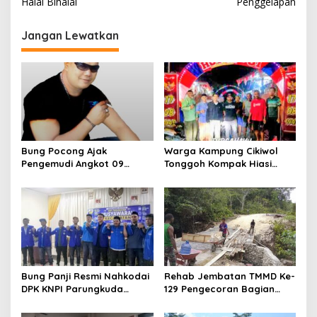
i
Halal Bihalal
Penggelapan
g
Jangan Lewatkan
a
s
i
p
o
s
Bung Pocong Ajak
Warga Kampung Cikiwol
Pengemudi Angkot 09
Tonggoh Kompak Hiasi
Bersatu, Sepakat Kembali
Lingkungan Sambut HUT RI
Melintas hingga Labora
ke-81
Bung Panji Resmi Nahkodai
Rehab Jembatan TMMD Ke-
DPK KNPI Parungkuda
129 Pengecoran Bagian
Periiode 2026-2029
Atas Jembatan Hampir
Rampung, Akses