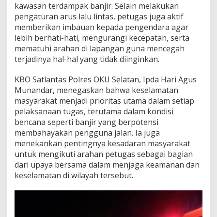
kawasan terdampak banjir. Selain melakukan
u
pengaturan arus lalu lintas, petugas juga aktif
a
–
memberikan imbauan kepada pengendara agar
B
lebih berhati-hati, mengurangi kecepatan, serta
a
mematuhi arahan di lapangan guna mencegah
t
terjadinya hal-hal yang tidak diinginkan.
u
r
a
KBO Satlantas Polres OKU Selatan, Ipda Hari Agus
j
Munandar, menegaskan bahwa keselamatan
a
masyarakat menjadi prioritas utama dalam setiap
T
pelaksanaan tugas, terutama dalam kondisi
e
bencana seperti banjir yang berpotensi
r
p
membahayakan pengguna jalan. Ia juga
u
menekankan pentingnya kesadaran masyarakat
t
untuk mengikuti arahan petugas sebagai bagian
u
dari upaya bersama dalam menjaga keamanan dan
s
keselamatan di wilayah tersebut.