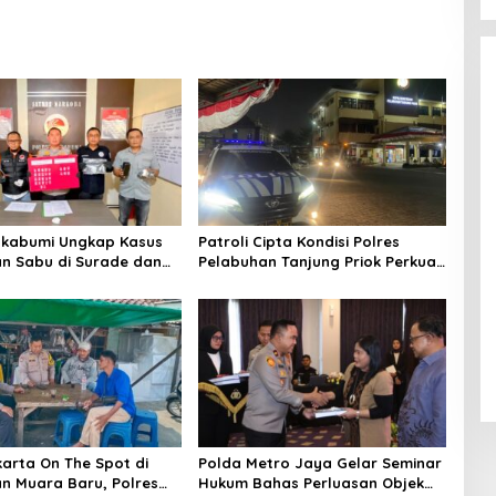
ukabumi Ungkap Kasus
Patroli Cipta Kondisi Polres
n Sabu di Surade dan
Pelabuhan Tanjung Priok Perkuat
Tiga Tersangka
Keamanan Kawasan Pelabuhan,
an
Situasi Berlangsung Aman dan
Kondusif
arta On The Spot di
Polda Metro Jaya Gelar Seminar
n Muara Baru, Polres
Hukum Bahas Perluasan Objek