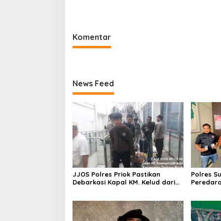
Pelabuha
Sinergi 
Masyara
Komentar
News Feed
JJOS Polres Priok Pastikan
Polres S
Debarkasi Kapal KM. Kelud dari
Peredara
Batam Berjalan Aman, Tertib,
Ciemas, 
dan Lancar
Diamank