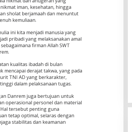
ala nikmat dan anugerah yang
i nikmat iman, kesehatan, hingga
an sholat berjamaah dan menuntut
penuh kemuliaan.
ulia ini kita menjadi manusia yang
adi pribadi yang melaksanakan amal
, sebagaimana firman Allah SWT
rem.
n kualitas ibadah di bulan
k mencapai derajat takwa, yang pada
rit TNI AD yang berkarakter,
s tinggi dalam pelaksanaan tugas.
gan Danrem juga bertujuan untuk
n operasional personel dan material
 Hal tersebut penting guna
an tetap optimal, selaras dengan
jaga stabilitas dan keamanan