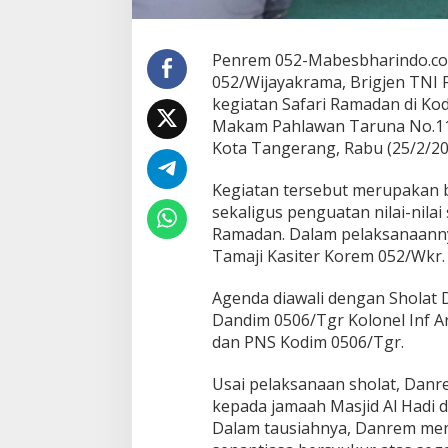
6
/
T
Penrem 052-Mabesbharindo.c
a
052/Wijayakrama, Brigjen TNI Fa
n
kegiatan Safari Ramadan di Ko
g
Makam Pahlawan Taruna No.11
e
r
Kota Tangerang, Rabu (25/2/20
a
n
Kegiatan tersebut merupakan 
g
sekaligus penguatan nilai-nilai s
Ramadan. Dalam pelaksanaanny
Tamaji Kasiter Korem 052/Wkr.
Agenda diawali dengan Sholat 
Dandim 0506/Tgr Kolonel Inf Ar
dan PNS Kodim 0506/Tgr.
Usai pelaksanaan sholat, Dan
kepada jamaah Masjid Al Hadi 
Dalam tausiahnya, Danrem meng