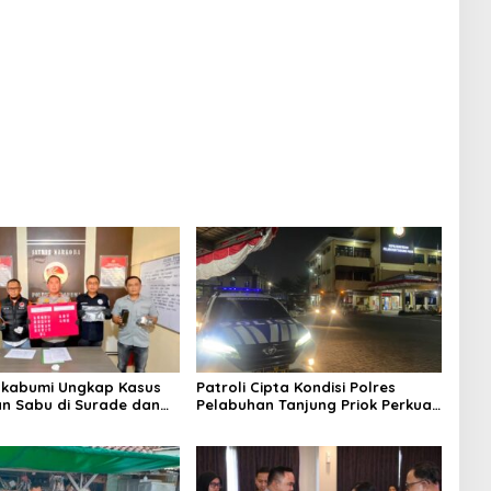
n Tanjung Priok Perkuat
Praperadilan dalam KUHAP Baru
Kamtibmas Bersama
kat
ukabumi Ungkap Kasus
Patroli Cipta Kondisi Polres
n Sabu di Surade dan
Pelabuhan Tanjung Priok Perkuat
Tiga Tersangka
Keamanan Kawasan Pelabuhan,
an
Situasi Berlangsung Aman dan
Kondusif