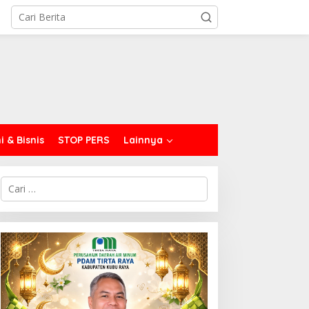
 & Bisnis
STOP PERS
Lainnya
C
a
r
i
u
n
t
u
k
: