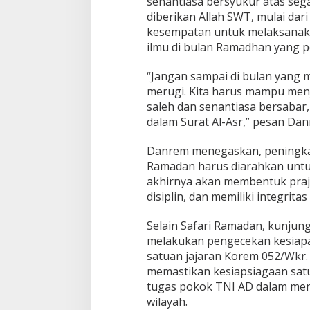
senantiasa bersyukur atas seg
diberikan Allah SWT, mulai dar
kesempatan untuk melaksanak
ilmu di bulan Ramadhan yang 
“Jangan sampai di bulan yang m
merugi. Kita harus mampu menj
saleh dan senantiasa bersabar
dalam Surat Al-Asr,” pesan Dan
Danrem menegaskan, peningkata
Ramadan harus diarahkan untu
akhirnya akan membentuk praju
disiplin, dan memiliki integrita
Selain Safari Ramadan, kunjun
melakukan pengecekan kesiapa
satuan jajaran Korem 052/Wkr.
memastikan kesiapsiagaan satu
tugas pokok TNI AD dalam men
wilayah.