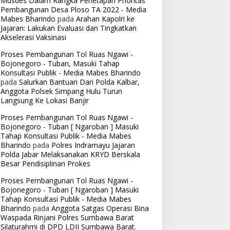
Musdes Dalam Rangka Penetapan Prioritas
Pembangunan Desa Ploso TA 2022 - Media
Mabes Bharindo
pada
Arahan Kapolri ke
Jajaran: Lakukan Evaluasi dan Tingkatkan
Akselerasi Vaksinasi
Proses Pembangunan Tol Ruas Ngawi -
Bojonegoro - Tuban, Masuki Tahap
Konsultasi Publik - Media Mabes Bharindo
pada
Salurkan Bantuan Dari Polda Kalbar,
Anggota Polsek Simpang Hulu Turun
Langsung Ke Lokasi Banjir
Proses Pembangunan Tol Ruas Ngawi -
Bojonegoro - Tuban [ Ngaroban ] Masuki
Tahap Konsultasi Publik - Media Mabes
Bharindo
pada
Polres Indramayu Jajaran
Polda Jabar Melaksanakan KRYD Berskala
Besar Pendisiplinan Prokes
Proses Pembangunan Tol Ruas Ngawi -
Bojonegoro - Tuban [ Ngaroban ] Masuki
Tahap Konsultasi Publik - Media Mabes
Bharindo
pada
Anggota Satgas Operasi Bina
Waspada Rinjani Polres Sumbawa Barat
Silaturahmi di DPD LDII Sumbawa Barat.