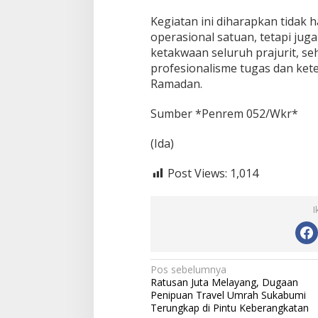
Kegiatan ini diharapkan tidak
operasional satuan, tetapi ju
ketakwaan seluruh prajurit, s
profesionalisme tugas dan kete
Ramadan.
Sumber *Penrem 052/Wkr*
(Ida)
Post Views:
1,014
I
N
Pos sebelumnya
Ratusan Juta Melayang, Dugaan
a
Penipuan Travel Umrah Sukabumi
v
Terungkap di Pintu Keberangkatan