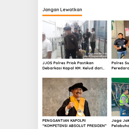
i
Jangan Lewatkan
g
a
s
i
p
o
s
JJOS Polres Priok Pastikan
Polres S
Debarkasi Kapal KM. Kelud dari
Peredara
Batam Berjalan Aman, Tertib,
Ciemas, 
dan Lancar
Diamank
PENGGANTIAN KAPOLRI
Jaga Jak
“KOMPETENSI ABSOLUT PRESIDEN”
Pelabuha