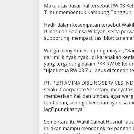
B
Maka atas dasar hal tersebut RW 08 K
E
Timur membentuk Kampung Tangguh, p
R
1
5
Hadir dalam kesempatan tersebut Wakil
,
2
Bimas dan Babinsa Wilayah, serta perwa
0
2
supporting, mempasilitasi bibit tanam
1
O
L
Warga menyebut kampung minyak, “Ka
E
dari milik nyak nyak , di karenakan kegia
H
A
yang tergabung dalam PKK RW 08 Kelu
D
“ujar ketua RW 08 Zuli agus di tengah
M
I
N
PT. PERTAMINA DRILING SERVICES INDO
selaku Coorparate Secretary, menyatak
memberikan kail dan umpan, agar warga
tambahan, semoga kedepan nya bisa men
lagi”.pungkasnya.
Sementara itu Wakil Camat Husnul Fau
ini akan mampu mendongkrak pangan b