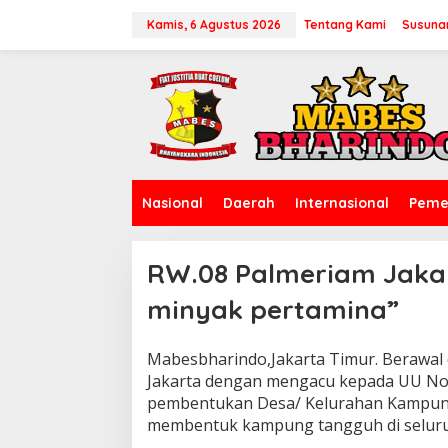
L
e
Kamis, 6 Agustus 2026
Tentang Kami
Susuna
w
a
t
i
k
e
k
o
n
Nasional
Daerah
Internasional
Peme
t
e
n
RW.08 Palmeriam Jakar
minyak pertamina”
Mabesbharindo,Jakarta Timur. Berawal
|
S
Jakarta dengan mengacu kepada UU No.
E
pembentukan Desa/ Kelurahan Kampun
P
T
membentuk kampung tangguh di seluruh
E
M