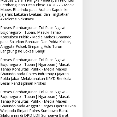
Musdes Dalam Rangka Penetapan Prioritas
Pembangunan Desa Ploso TA 2022 - Media
Mabes Bharindo
pada
Arahan Kapolri ke
Jajaran: Lakukan Evaluasi dan Tingkatkan
Akselerasi Vaksinasi
Proses Pembangunan Tol Ruas Ngawi -
Bojonegoro - Tuban, Masuki Tahap
Konsultasi Publik - Media Mabes Bharindo
pada
Salurkan Bantuan Dari Polda Kalbar,
Anggota Polsek Simpang Hulu Turun
Langsung Ke Lokasi Banjir
Proses Pembangunan Tol Ruas Ngawi -
Bojonegoro - Tuban [ Ngaroban ] Masuki
Tahap Konsultasi Publik - Media Mabes
Bharindo
pada
Polres Indramayu Jajaran
Polda Jabar Melaksanakan KRYD Berskala
Besar Pendisiplinan Prokes
Proses Pembangunan Tol Ruas Ngawi -
Bojonegoro - Tuban [ Ngaroban ] Masuki
Tahap Konsultasi Publik - Media Mabes
Bharindo
pada
Anggota Satgas Operasi Bina
Waspada Rinjani Polres Sumbawa Barat
Silaturahmi di DPD LDII Sumbawa Barat.