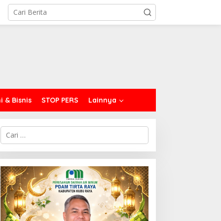
 & Bisnis
STOP PERS
Lainnya
C
a
r
i
u
n
t
u
k
: