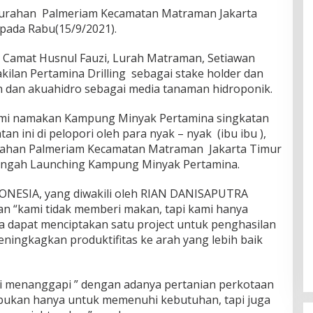
elurahan Palmeriam Kecamatan Matraman Jakarta
ada Rabu(15/9/2021).
 Camat Husnul Fauzi, Lurah Matraman, Setiawan
kilan Pertamina Drilling sebagai stake holder dan
an dan akuahidro sebagai media tanaman hidroponik.
mi namakan Kampung Minyak Pertamina singkatan
tan ini di pelopori oleh para nyak – nyak (ibu ibu ),
rahan Palmeriam Kecamatan Matraman Jakarta Timur
 tengah Launching Kampung Minyak Pertamina.
NESIA, yang diwakili oleh RIAN DANISAPUTRA
an “kami tidak memberi makan, tapi kami hanya
 dapat menciptakan satu project untuk penghasilan
ingkagkan produktifitas ke arah yang lebih baik
zi menanggapi ” dengan adanya pertanian perkotaan
ukan hanya untuk memenuhi kebutuhan, tapi juga