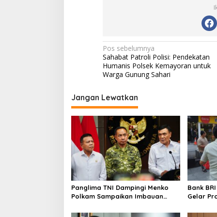
I
N
Pos sebelumnya
Sahabat Patroli Polisi: Pendekatan
a
Humanis Polsek Kemayoran untuk
v
Warga Gunung Sahari
i
Jangan Lewatkan
g
a
s
i
p
o
s
Panglima TNI Dampingi Menko
Bank BR
Polkam Sampaikan Imbauan
Gelar Pr
Jaga Kondusivitas Bangsa
Perkuat 
Berbaga