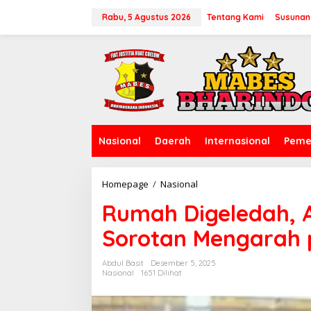
L
e
Rabu, 5 Agustus 2026
Tentang Kami
Susunan
w
a
t
i
k
e
k
o
n
Nasional
Daerah
Internasional
Peme
t
e
n
Homepage
/
Nasional
R
u
Rumah Digeledah, A
m
a
Sorotan Mengarah 
h
D
i
Abdul Basit
Desember 5, 2025
g
Nasional
1651 Dilihat
e
l
e