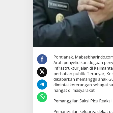
t
a
n
M
e
n
g
a
r
a
h
p
Pontianak, Mabesbharindo.co
a
Arah penyelidikan dugaan pe
d
infrastruktur jalan di Kalimant
a
R
perhatian publik. Teranyar, Ko
i
dikabarkan memanggil anak Gu
a
dimintai keterangan sebagai sa
N
hangat di masyarakat.
o
r
s
Pemanggilan Saksi Picu Reaksi 
a
n
Pemanggilan keluarga dekat pe