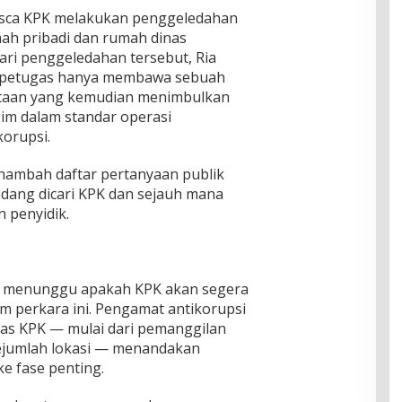
asca KPK melakukan penggeledahan
mah pribadi dan rumah dinas
ari penggeledahan tersebut, Ria
petugas hanya membawa sebuah
ataan yang kemudian menimbulkan
azim dalam standar operasi
orupsi.
nambah daftar pertanyaan publik
edang dicari KPK dan sejauh mana
 penyidik.
ar menunggu apakah KPK akan segera
perkara ini. Pengamat antikorupsi
itas KPK — mulai dari pemanggilan
ejumlah lokasi — menandakan
e fase penting.