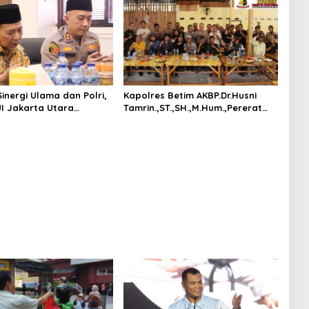
inergi Ulama dan Polri,
Kapolres Betim AKBP.Dr.Husni
I Jakarta Utara
Tamrin.,ST.,SH.,M.Hum.,Pererat
 Polres Pelabuhan
Sinergi Dengan Insan Pers
Priok dan Pimpin Doa
Belitung Timur, Bangun
Komunikasi Untuk Informasi Yang
Akurat