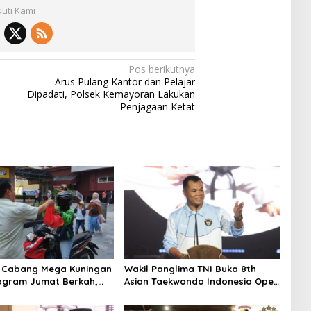
kuti Kami
Pos berikutnya
Arus Pulang Kantor dan Pelajar
Dipadati, Polsek Kemayoran Lakukan
Penjagaan Ketat
I Cabang Mega Kuningan
Wakil Panglima TNI Buka 8th
ogram Jumat Berkah,
Asian Taekwondo Indonesia Open
Komitmen untuk Saling
Championship 2026
i