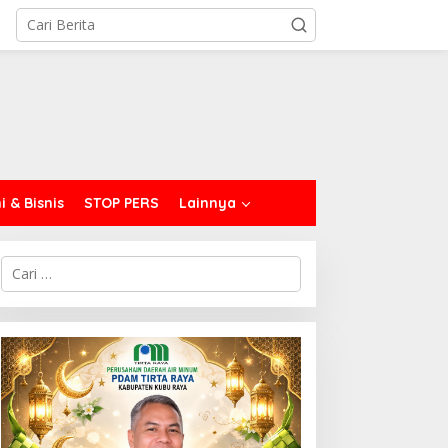
 & Bisnis
STOP PERS
Lainnya
C
a
r
i
u
n
t
u
k
: