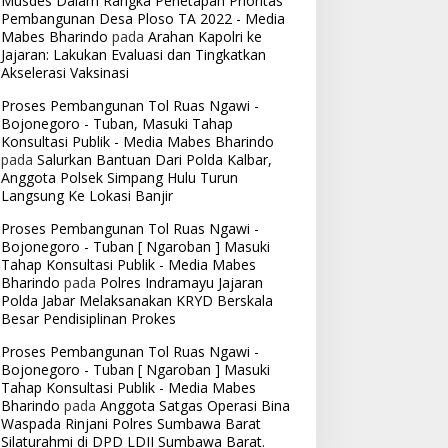
Musdes Dalam Rangka Penetapan Prioritas
Pembangunan Desa Ploso TA 2022 - Media
Mabes Bharindo
pada
Arahan Kapolri ke
Jajaran: Lakukan Evaluasi dan Tingkatkan
Akselerasi Vaksinasi
Proses Pembangunan Tol Ruas Ngawi -
Bojonegoro - Tuban, Masuki Tahap
Konsultasi Publik - Media Mabes Bharindo
pada
Salurkan Bantuan Dari Polda Kalbar,
Anggota Polsek Simpang Hulu Turun
Langsung Ke Lokasi Banjir
Proses Pembangunan Tol Ruas Ngawi -
Bojonegoro - Tuban [ Ngaroban ] Masuki
Tahap Konsultasi Publik - Media Mabes
Bharindo
pada
Polres Indramayu Jajaran
Polda Jabar Melaksanakan KRYD Berskala
Besar Pendisiplinan Prokes
Proses Pembangunan Tol Ruas Ngawi -
Bojonegoro - Tuban [ Ngaroban ] Masuki
Tahap Konsultasi Publik - Media Mabes
Bharindo
pada
Anggota Satgas Operasi Bina
Waspada Rinjani Polres Sumbawa Barat
Silaturahmi di DPD LDII Sumbawa Barat.