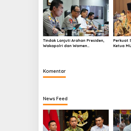
Tindak Lanjuti Arahan Presiden,
Perkuat S
Wakapolri dan Wamen
Ketua MU
Kehutanan Konsolidasikan
Kunjungi
Langkah Nasional Hadapi El Nino
Tanjung 
dan Karhutla
Bersama
Komentar
News Feed