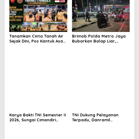
Tanamkan Cinta Tanah Air
Brimob Polda Metro Jaya
Sejak Dini, Pos Kantuk Asam
Bubarkan Balap Liar,
Satgas Yonarmed
Sembilan Motor Diamankan
13/Nanggala Berikan
di Jakarta Timur
Pembekalan Wasbang di SD
Tunas Sejahtera Sungai
Biru
Karya Bakti TNI Semester II
TNI Dukung Pelayanan
2026, Sungai Cimandiri
Terpadu, Danramil
Disulap Bersih Jelang
Sukaraja Hadiri Rekam E-
Peresmian Jembatan
KTP, Pemeriksaan Mata,
Garuda Aryadifa
dan Bazar UMKM di
Bojongsawah