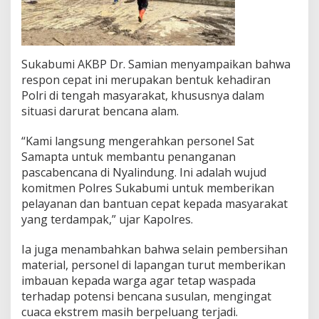
i
N
y
a
Sukabumi AKBP Dr. Samian menyampaikan bahwa
l
i
respon cepat ini merupakan bentuk kehadiran
n
Polri di tengah masyarakat, khususnya dalam
d
situasi darurat bencana alam.
u
n
“Kami langsung mengerahkan personel Sat
g
Samapta untuk membantu penanganan
pascabencana di Nyalindung. Ini adalah wujud
komitmen Polres Sukabumi untuk memberikan
pelayanan dan bantuan cepat kepada masyarakat
yang terdampak,” ujar Kapolres.
Ia juga menambahkan bahwa selain pembersihan
material, personel di lapangan turut memberikan
imbauan kepada warga agar tetap waspada
terhadap potensi bencana susulan, mengingat
cuaca ekstrem masih berpeluang terjadi.