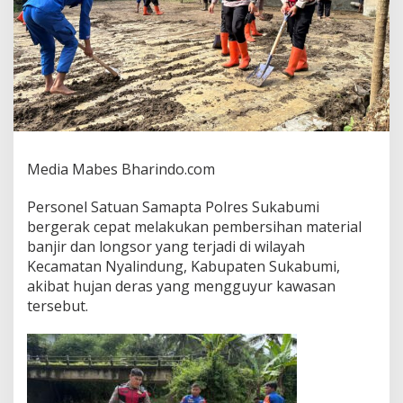
t
a
P
o
l
r
e
s
S
u
Media Mabes Bharindo.com
k
a
Personel Satuan Samapta Polres Sukabumi
b
u
bergerak cepat melakukan pembersihan material
m
banjir dan longsor yang terjadi di wilayah
i
Kecamatan Nyalindung, Kabupaten Sukabumi,
B
akibat hujan deras yang mengguyur kawasan
e
r
tersebut.
s
i
h
k
a
n