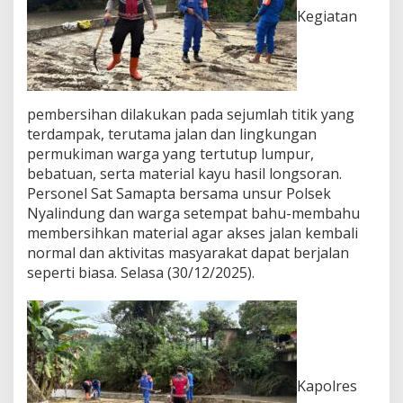
M
Kegiatan
a
t
e
r
i
a
pembersihan dilakukan pada sejumlah titik yang
l
terdampak, terutama jalan dan lingkungan
B
permukiman warga yang tertutup lumpur,
a
bebatuan, serta material kayu hasil longsoran.
n
Personel Sat Samapta bersama unsur Polsek
j
i
Nyalindung dan warga setempat bahu-membahu
r
membersihkan material agar akses jalan kembali
d
normal dan aktivitas masyarakat dapat berjalan
a
seperti biasa. Selasa (30/12/2025).
n
L
o
n
g
s
o
Kapolres
r
d