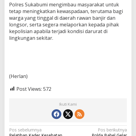
Polres Sukabumi mengimbau masyarakat untuk
tetap meningkatkan kewaspadaan, terutama bagi
warga yang tinggal di daerah rawan banjir dan
longsor, serta segera melaporkan kepada pihak
kepolisian apabila terjadi kondisi darurat di
lingkungan sekitar.
(Herlan)
Post Views:
572
Ikuti Kami
N
Pos sebelumnya
Pos berikutnya
Pelatihan Kader Kesehatan
Polda Babel Gelar