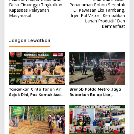
a
Desa Cimanggu Tingkatkan
Penanaman Pohon Serentak
v
Kapasitas Pelayanan
Di Kawasan Eks Tambang,
Masyarakat
Irjen Pol Viktor : Kembalikan
i
Lahan Produktif Dan
Bermanfaat
g
a
Jangan Lewatkan
s
i
p
o
s
Tanamkan Cinta Tanah Air
Brimob Polda Metro Jaya
Sejak Dini, Pos Kantuk Asam
Bubarkan Balap Liar,
Satgas Yonarmed
Sembilan Motor Diamankan
13/Nanggala Berikan
di Jakarta Timur
Pembekalan Wasbang di SD
Tunas Sejahtera Sungai
Biru