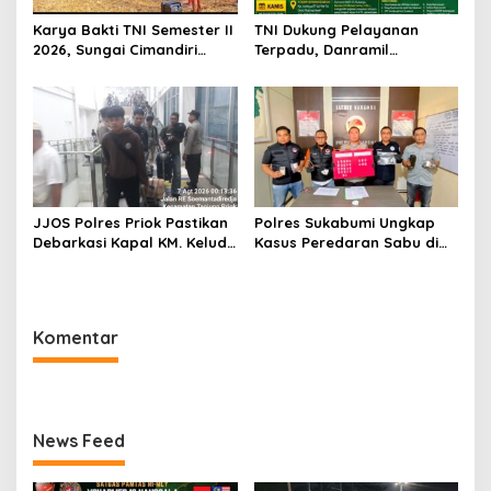
Karya Bakti TNI Semester II
TNI Dukung Pelayanan
2026, Sungai Cimandiri
Terpadu, Danramil
Disulap Bersih Jelang
Sukaraja Hadiri Rekam E-
Peresmian Jembatan
KTP, Pemeriksaan Mata,
Garuda Aryadifa
dan Bazar UMKM di
Bojongsawah
JJOS Polres Priok Pastikan
Polres Sukabumi Ungkap
Debarkasi Kapal KM. Kelud
Kasus Peredaran Sabu di
dari Batam Berjalan Aman,
Surade dan Ciemas, Tiga
Tertib, dan Lancar
Tersangka Diamankan
Komentar
News Feed