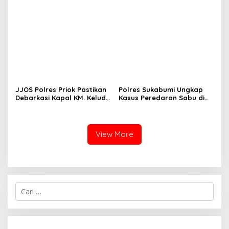
JJOS Polres Priok Pastikan
Polres Sukabumi Ungkap
Debarkasi Kapal KM. Kelud
Kasus Peredaran Sabu di
dari Batam Berjalan Aman,
Surade dan Ciemas, Tiga
Tertib, dan Lancar
Tersangka Diamankan
View More
C
a
r
i
u
n
t
u
k
: