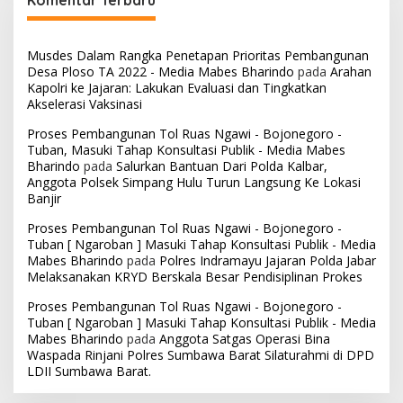
Komentar Terbaru
Musdes Dalam Rangka Penetapan Prioritas Pembangunan
Desa Ploso TA 2022 - Media Mabes Bharindo
pada
Arahan
Kapolri ke Jajaran: Lakukan Evaluasi dan Tingkatkan
Akselerasi Vaksinasi
Proses Pembangunan Tol Ruas Ngawi - Bojonegoro -
Tuban, Masuki Tahap Konsultasi Publik - Media Mabes
Bharindo
pada
Salurkan Bantuan Dari Polda Kalbar,
Anggota Polsek Simpang Hulu Turun Langsung Ke Lokasi
Banjir
Proses Pembangunan Tol Ruas Ngawi - Bojonegoro -
Tuban [ Ngaroban ] Masuki Tahap Konsultasi Publik - Media
Mabes Bharindo
pada
Polres Indramayu Jajaran Polda Jabar
Melaksanakan KRYD Berskala Besar Pendisiplinan Prokes
Proses Pembangunan Tol Ruas Ngawi - Bojonegoro -
Tuban [ Ngaroban ] Masuki Tahap Konsultasi Publik - Media
Mabes Bharindo
pada
Anggota Satgas Operasi Bina
Waspada Rinjani Polres Sumbawa Barat Silaturahmi di DPD
LDII Sumbawa Barat.