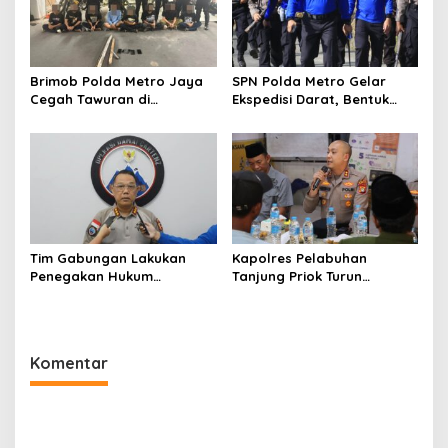
Brimob Polda Metro Jaya
SPN Polda Metro Gelar
Cegah Tawuran di
Ekspedisi Darat, Bentuk
Cipayung, Sita Besi Tajam
Siswa Polri Presisi dan
hingga Balok Dan 8
Humanis
Pemuda Diamankan
Tim Gabungan Lakukan
Kapolres Pelabuhan
Penegakan Hukum
Tanjung Priok Turun
terhadap DPO di
Langsung ke Muara Angke,
Tembagapura
Serap Aspirasi Warga
Lewat Jaga Jakarta On
The Spot
Komentar