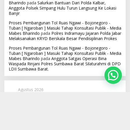
Bharindo
pada
Salurkan Bantuan Dari Polda Kalbar,
Anggota Polsek Simpang Hulu Turun Langsung Ke Lokasi
Banjir
Proses Pembangunan Tol Ruas Ngawi - Bojonegoro -
Tuban [ Ngaroban ] Masuki Tahap Konsultasi Publik - Media
Mabes Bharindo
pada
Polres Indramayu Jajaran Polda Jabar
Melaksanakan KRYD Berskala Besar Pendisiplinan Prokes
Proses Pembangunan Tol Ruas Ngawi - Bojonegoro -
Tuban [ Ngaroban ] Masuki Tahap Konsultasi Publik - Media
Mabes Bharindo
pada
Anggota Satgas Operasi Bina
Waspada Rinjani Polres Sumbawa Barat Silaturahmi di DPD
LDII Sumbawa Barat.
Agustus 2026
S
S
R
K
J
S
M
1
2
3
4
5
6
7
8
9
10
11
12
13
14
15
16
17
18
19
20
21
22
23
24
25
26
27
28
29
30