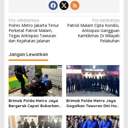
N
Pos sebelumnya
Pos berikutnya
Polres Metro Jakarta Timur
Patroli Malam Cipta Kondisi,
a
Perketat Patroli Malam,
Antisipasi Gangguan
v
Tegas Antisipasi Tawuran
Kamtibmas Di Wilayah
dan Kejahatan Jalanan
Pelabuhan
i
g
Jangan Lewatkan
a
s
i
p
o
s
Brimob Polda Metro Jaya
Brimob Polda Metro Jaya
Bergerak Cepat Bubarkan
Gagalkan Tawuran Dini Hari
Tawuran di Ciputat, 2
di Cilincing, 5 Terduga
Orang dan 3 Celurit
Pelaku 2 Parang dan Stik
Diamankan
Golf Diamankan