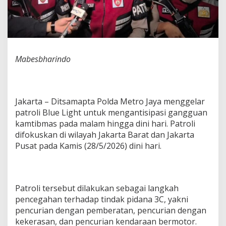
e
a
m
a
n
a
Mabesbharindo
n
M
a
l
a
Jakarta – Ditsamapta Polda Metro Jaya menggelar
m
patroli Blue Light untuk mengantisipasi gangguan
,
kamtibmas pada malam hingga dini hari. Patroli
S
difokuskan di wilayah Jakarta Barat dan Jakarta
i
s
Pusat pada Kamis (28/5/2026) dini hari.
i
r
J
a
Patroli tersebut dilakukan sebagai langkah
l
u
pencegahan terhadap tindak pidana 3C, yakni
r
pencurian dengan pemberatan, pencurian dengan
S
kekerasan, dan pencurian kendaraan bermotor.
e