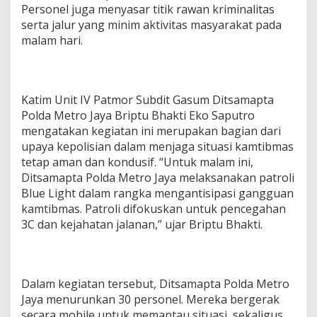
Personel juga menyasar titik rawan kriminalitas
p
serta jalur yang minim aktivitas masyarakat pada
i
d
malam hari.
i
J
a
k
Katim Unit IV Patmor Subdit Gasum Ditsamapta
b
a
Polda Metro Jaya Briptu Bhakti Eko Saputro
r
mengatakan kegiatan ini merupakan bagian dari
-
upaya kepolisian dalam menjaga situasi kamtibmas
J
tetap aman dan kondusif. “Untuk malam ini,
a
Ditsamapta Polda Metro Jaya melaksanakan patroli
k
p
Blue Light dalam rangka mengantisipasi gangguan
u
kamtibmas. Patroli difokuskan untuk pencegahan
s
3C dan kejahatan jalanan,” ujar Briptu Bhakti.
Dalam kegiatan tersebut, Ditsamapta Polda Metro
Jaya menurunkan 30 personel. Mereka bergerak
secara mobile untuk memantau situasi, sekaligus