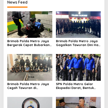
News Feed
Brimob Polda Metro Jaya
Brimob Polda Metro Jaya
Bergerak Cepat Bubarkan
Gagalkan Tawuran Dini Hari
Tawuran di Ciputat, 2
di Cilincing, 5 Terduga
Orang dan 3 Celurit
Pelaku 2 Parang dan Stik
Diamankan
Golf Diamankan
Brimob Polda Metro Jaya
SPN Polda Metro Gelar
Cegah Tawuran di
Ekspedisi Darat, Bentuk
Cipayung, Sita Besi Tajam
Siswa Polri Presisi dan
hingga Balok Dan 8
Humanis
Pemuda Diamankan