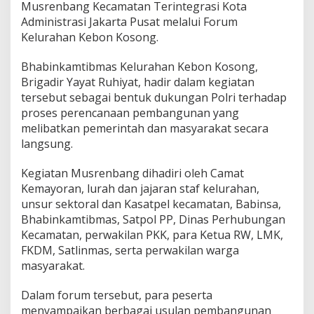
Musrenbang Kecamatan Terintegrasi Kota
K
Administrasi Jakarta Pusat melalui Forum
e
b
Kelurahan Kebon Kosong.
o
n
Bhabinkamtibmas Kelurahan Kebon Kosong,
K
Brigadir Yayat Ruhiyat, hadir dalam kegiatan
o
tersebut sebagai bentuk dukungan Polri terhadap
s
o
proses perencanaan pembangunan yang
n
melibatkan pemerintah dan masyarakat secara
g
langsung.
H
a
Kegiatan Musrenbang dihadiri oleh Camat
d
i
Kemayoran, lurah dan jajaran staf kelurahan,
r
unsur sektoral dan Kasatpel kecamatan, Babinsa,
d
Bhabinkamtibmas, Satpol PP, Dinas Perhubungan
i
Kecamatan, perwakilan PKK, para Ketua RW, LMK,
M
FKDM, Satlinmas, serta perwakilan warga
u
s
masyarakat.
r
e
Dalam forum tersebut, para peserta
n
menyampaikan berbagai usulan pembangunan
b