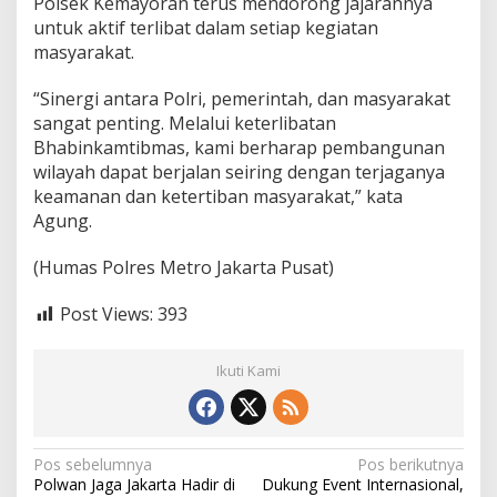
Polsek Kemayoran terus mendorong jajarannya
untuk aktif terlibat dalam setiap kegiatan
masyarakat.
“Sinergi antara Polri, pemerintah, dan masyarakat
sangat penting. Melalui keterlibatan
Bhabinkamtibmas, kami berharap pembangunan
wilayah dapat berjalan seiring dengan terjaganya
keamanan dan ketertiban masyarakat,” kata
Agung.
(Humas Polres Metro Jakarta Pusat)
Post Views:
393
Ikuti Kami
N
Pos sebelumnya
Pos berikutnya
Polwan Jaga Jakarta Hadir di
Dukung Event Internasional,