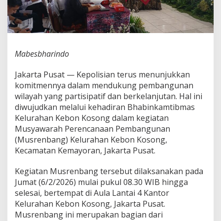
m
b
a
n
g
u
Mabesbharindo
n
a
Jakarta Pusat — Kepolisian terus menunjukkan
n
komitmennya dalam mendukung pembangunan
,
B
wilayah yang partisipatif dan berkelanjutan. Hal ini
h
diwujudkan melalui kehadiran Bhabinkamtibmas
a
Kelurahan Kebon Kosong dalam kegiatan
b
Musyawarah Perencanaan Pembangunan
i
(Musrenbang) Kelurahan Kebon Kosong,
n
k
Kecamatan Kemayoran, Jakarta Pusat.
a
m
Kegiatan Musrenbang tersebut dilaksanakan pada
t
Jumat (6/2/2026) mulai pukul 08.30 WIB hingga
i
selesai, bertempat di Aula Lantai 4 Kantor
b
m
Kelurahan Kebon Kosong, Jakarta Pusat.
a
Musrenbang ini merupakan bagian dari
s