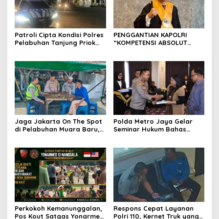
Patroli Cipta Kondisi Polres
PENGGANTIAN KAPOLRI
Pelabuhan Tanjung Priok
“KOMPETENSI ABSOLUT
Perkuat Keamanan
PRESIDEN”
Kawasan Pelabuhan,
Situasi Berlangsung Aman
dan Kondusif
Jaga Jakarta On The Spot
Polda Metro Jaya Gelar
di Pelabuhan Muara Baru,
Seminar Hukum Bahas
Polres Pelabuhan Tanjung
Perluasan Objek
Priok Perkuat Sinergi
Praperadilan dalam KUHAP
Kamtibmas Bersama
Baru
Masyarakat
Perkokoh Kemanunggalan,
Respons Cepat Layanan
Pos Kout Satgas Yonarmed
Polri 110, Kernet Truk yang