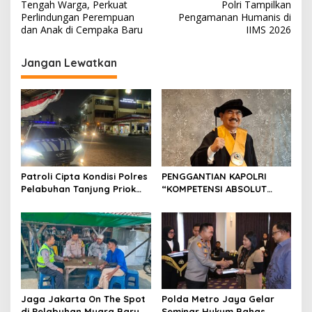
a
Tengah Warga, Perkuat
Polri Tampilkan
v
Perlindungan Perempuan
Pengamanan Humanis di
dan Anak di Cempaka Baru
IIMS 2026
i
g
Jangan Lewatkan
a
s
i
p
o
s
Patroli Cipta Kondisi Polres
PENGGANTIAN KAPOLRI
Pelabuhan Tanjung Priok
“KOMPETENSI ABSOLUT
Perkuat Keamanan
PRESIDEN”
Kawasan Pelabuhan,
Situasi Berlangsung Aman
dan Kondusif
Jaga Jakarta On The Spot
Polda Metro Jaya Gelar
di Pelabuhan Muara Baru,
Seminar Hukum Bahas