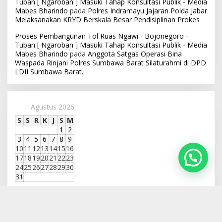
Tuban [ Ngaroban ] Masuki Tahap Konsultasi Publik - Media
Mabes Bharindo
pada
Polres Indramayu Jajaran Polda Jabar
Melaksanakan KRYD Berskala Besar Pendisiplinan Prokes
Proses Pembangunan Tol Ruas Ngawi - Bojonegoro -
Tuban [ Ngaroban ] Masuki Tahap Konsultasi Publik - Media
Mabes Bharindo
pada
Anggota Satgas Operasi Bina
Waspada Rinjani Polres Sumbawa Barat Silaturahmi di DPD
LDII Sumbawa Barat.
Agustus 2026
S
S
R
K
J
S
M
1
2
3
4
5
6
7
8
9
10
11
12
13
14
15
16
17
18
19
20
21
22
23
24
25
26
27
28
29
30
31
« Jul