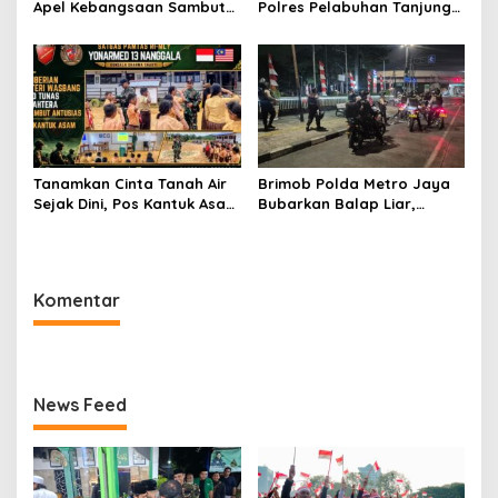
Apel Kebangsaan Sambut
Polres Pelabuhan Tanjung
Hari Ulang Tahun ke-81
Priok, Antisipasi Kejahatan
Republik Indonesia
Jalanan dan Gangguan
Kamtibmas
Tanamkan Cinta Tanah Air
Brimob Polda Metro Jaya
Sejak Dini, Pos Kantuk Asam
Bubarkan Balap Liar,
Satgas Yonarmed
Sembilan Motor Diamankan
13/Nanggala Berikan
di Jakarta Timur
Pembekalan Wasbang di SD
Tunas Sejahtera Sungai
Komentar
Biru
News Feed