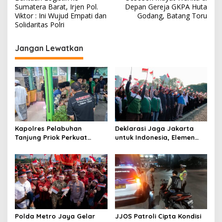
v
Sumatera Barat, Irjen Pol.
Depan Gereja GKPA Huta
Viktor : Ini Wujud Empati dan
Godang, Batang Toru
i
Solidaritas Polri
g
Jangan Lewatkan
a
s
i
p
o
s
Kapolres Pelabuhan
Deklarasi Jaga Jakarta
Tanjung Priok Perkuat
untuk Indonesia, Elemen
Sinergi dengan PWI-LS DKI
Masyarakat Bersatu Jaga
Jakarta
Keamanan dan Persatuan
Polda Metro Jaya Gelar
JJOS Patroli Cipta Kondisi