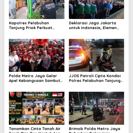
Kapolres Pelabuhan
Deklarasi Jaga Jakarta
Tanjung Priok Perkuat
untuk Indonesia, Elemen
Sinergi dengan PWI-LS DKI
Masyarakat Bersatu Jaga
Jakarta
Keamanan dan Persatuan
Polda Metro Jaya Gelar
JJOS Patroli Cipta Kondisi
Apel Kebangsaan Sambut
Polres Pelabuhan Tanjung
Hari Ulang Tahun ke-81
Priok, Antisipasi Kejahatan
Republik Indonesia
Jalanan dan Gangguan
Kamtibmas
Tanamkan Cinta Tanah Air
Brimob Polda Metro Jaya