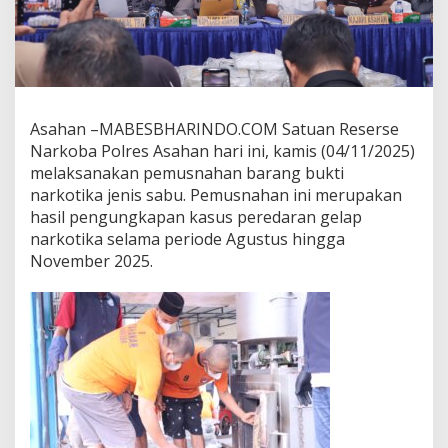
t
i
N
a
r
k
o
Asahan –MABESBHARINDO.COM Satuan Reserse
t
Narkoba Polres Asahan hari ini, kamis (04/11/2025)
i
melaksanakan pemusnahan barang bukti
k
narkotika jenis sabu. Pemusnahan ini merupakan
a
O
hasil pengungkapan kasus peredaran gelap
l
narkotika selama periode Agustus hingga
e
November 2025.
h
S
a
t
r
e
s
N
a
r
k