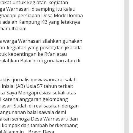
akat untuk kegiatan-kegiatan
a Warnasari, disamping itu kalau
enghadapi persiapan Desa Model lomba
tu adalah Kampung KB yang letaknya
kmanulhakim
warga Warnasari silahkan gunakan
an-kegiatan yang positif,dan jika ada
k kepentingan ke Rt’an atau
lahkan Balai ini di gunakan atau di
aktisi jurnalis mewawancarai salah
nisial (AB) Usia 57 tahun terkait
ta”Saya Mengapresiasi sekali atas
ri karena anggaran gelombang
sari Sudah di realisasikan dengan
bangunanan balai sawala demi
oakan semoga Desa Warnasaru dan
id kompak dan tambah berkembang
al Allammin… Bravo Desa