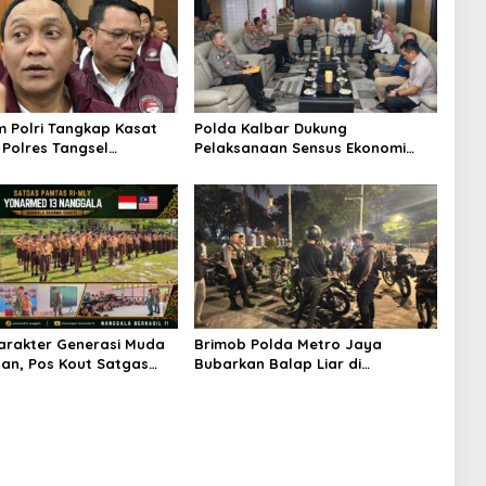
m Polri Tangkap Kasat
Polda Kalbar Dukung
Polres Tangsel
Pelaksanaan Sensus Ekonomi
Tujuh Personel, Diduga
2026 untuk Penguatan Data
 Kasus Narkoba
Perekonomian Daerah
arakter Generasi Muda
Brimob Polda Metro Jaya
an, Pos Kout Satgas
Bubarkan Balap Liar di
Yonarmed 13/Nanggala
Cipayung, Satu Motor
 Pembekalan Wasbang
Diamankan
uka di SMPN 1 Ketungau