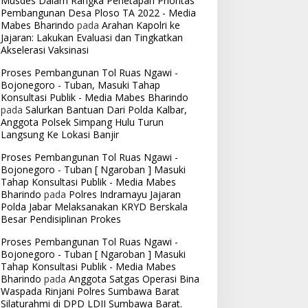
Musdes Dalam Rangka Penetapan Prioritas
Pembangunan Desa Ploso TA 2022 - Media
Mabes Bharindo
pada
Arahan Kapolri ke
Jajaran: Lakukan Evaluasi dan Tingkatkan
Akselerasi Vaksinasi
Proses Pembangunan Tol Ruas Ngawi -
Bojonegoro - Tuban, Masuki Tahap
Konsultasi Publik - Media Mabes Bharindo
pada
Salurkan Bantuan Dari Polda Kalbar,
Anggota Polsek Simpang Hulu Turun
Langsung Ke Lokasi Banjir
Proses Pembangunan Tol Ruas Ngawi -
Bojonegoro - Tuban [ Ngaroban ] Masuki
Tahap Konsultasi Publik - Media Mabes
Bharindo
pada
Polres Indramayu Jajaran
Polda Jabar Melaksanakan KRYD Berskala
Besar Pendisiplinan Prokes
Proses Pembangunan Tol Ruas Ngawi -
Bojonegoro - Tuban [ Ngaroban ] Masuki
Tahap Konsultasi Publik - Media Mabes
Bharindo
pada
Anggota Satgas Operasi Bina
Waspada Rinjani Polres Sumbawa Barat
Silaturahmi di DPD LDII Sumbawa Barat.