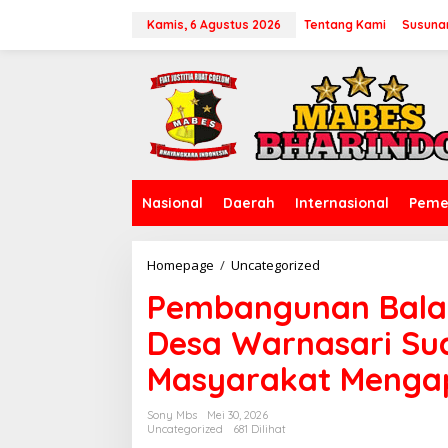
L
e
Kamis, 6 Agustus 2026
Tentang Kami
Susuna
w
a
t
i
k
e
k
o
n
Nasional
Daerah
Internasional
Peme
t
e
n
Homepage
/
Uncategorized
P
e
Pembangunan Bala
m
b
Desa Warnasari S
a
n
Masyarakat Mengap
g
u
n
Sony Mbs
Mei 30, 2026
a
Uncategorized
681 Dilihat
n