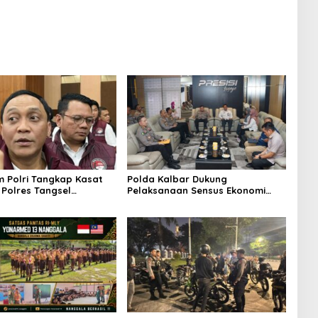
m Polri Tangkap Kasat
Polda Kalbar Dukung
Polres Tangsel
Pelaksanaan Sensus Ekonomi
Tujuh Personel, Diduga
2026 untuk Penguatan Data
 Kasus Narkoba
Perekonomian Daerah