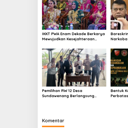
s
i
p
o
s
IKKT PWA Enam Dekade Berkarya
Bareskri
Mewujudkan Kesejahteraan
Narkoba 
Keluarga yang Berkualitas
Bersama 
Terlibat
Pemilihan RW 12 Desa
Bentuk K
Sundawenang Berlangsung
Perbatas
Demokratis, Iwang Raih
Pamtas 
Kepercayaan Warga
Berikan
dan Pram
Hulu
Komentar