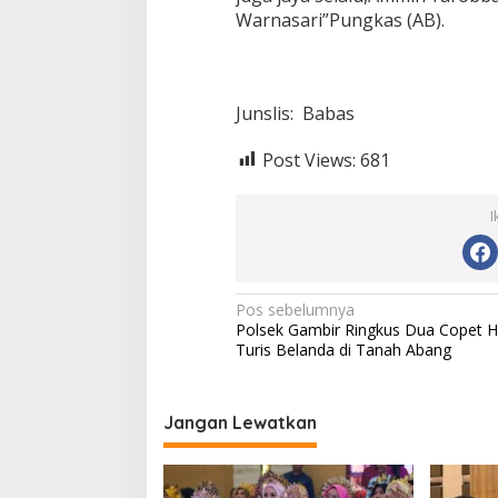
Warnasari”Pungkas (AB).
Junslis: Babas
Post Views:
681
I
N
Pos sebelumnya
Polsek Gambir Ringkus Dua Copet 
a
Turis Belanda di Tanah Abang
v
i
Jangan Lewatkan
g
a