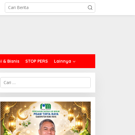
 & Bisnis
STOP PERS
Lainnya
C
a
r
i
u
n
t
u
k
: