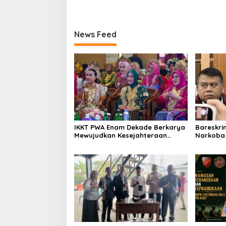
News Feed
IKKT PWA Enam Dekade Berkarya
Bareskri
Mewujudkan Kesejahteraan
Narkoba 
Keluarga yang Berkualitas
Bersama 
Terlibat