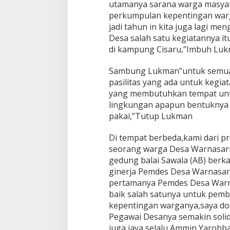
K
utamanya sarana warga masyar
i
perkumpulan kepentingan warg
n
jadi tahun in kita juga lagi m
e
Desa salah satu kegiatannya i
r
j
di kampung Cisaru,”Imbuh Lu
a
P
Sambung Lukman”untuk semua 
e
pasilitas yang ada untuk kegiat
m
yang membutuhkan tempat untu
d
e
lingkungan apapun bentuknya si
s
pakai,”Tutup Lukman
Di tempat berbeda,kami dari pr
seorang warga Desa Warnasari i
gedung balai Sawala (AB) berka
ginerja Pemdes Desa Warnasa
pertamanya Pemdes Desa Warna
baik salah satunya untuk pem
kepentingan warganya,saya d
Pegawai Desanya semakin sol
juga jaya selalu,Ammin Yarobb