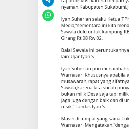
rapat/diskusi karena tempatnya
g
a
nyaman,Kabupaten Sukabumi,Ju
M
a
Iyan Suherlan selaku Ketua T
s
Media,”sementara ini kita me
y
Sawala dulu untuk kampung KB
a
r
Girang Rt 08 Rw 02,
a
k
Balai Sawala ini peruntukannya 
a
lain”Ujar Iyan S
t
M
e
Iyan Suherlan pun menambahk
n
Warnasari Khususnya apabila 
g
musawarah,rapat yang sifatnya 
a
Sawala,karena kita sudah punya
p
bukan milik Desa saja tapi mil
r
e
jaga juga dengan baik dan di u
s
resik,”Tandas Iyan S
i
a
Masih di tempat yang sama,Lu
s
Warnasari Mengatakan,”dengan
i