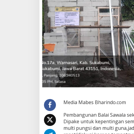
a
r
n
a
s
a
r
i
S
u
d
a
h
R
a
m
p
u
Media Mabes Bharindo.com
n
g
,
Pembangunan Balai Sawala seka
W
Dipake untuk kepentingan sem
a
multi pungsi dan multi guna,jad
r