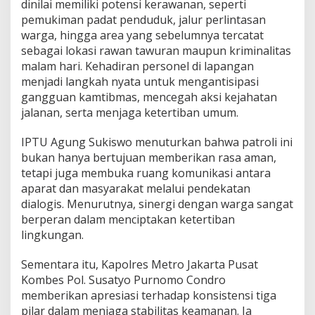
dinilai memiliki potensi kerawanan, seperti
m
pemukiman padat penduduk, jalur perlintasan
d
warga, hingga area yang sebelumnya tercatat
i
M
sebagai lokasi rawan tawuran maupun kriminalitas
e
malam hari. Kehadiran personel di lapangan
n
menjadi langkah nyata untuk mengantisipasi
t
gangguan kamtibmas, mencegah aksi kejahatan
e
jalanan, serta menjaga ketertiban umum.
n
g
S
IPTU Agung Sukiswo menuturkan bahwa patroli ini
u
bukan hanya bertujuan memberikan rasa aman,
k
tetapi juga membuka ruang komunikasi antara
a
aparat dan masyarakat melalui pendekatan
b
u
dialogis. Menurutnya, sinergi dengan warga sangat
m
berperan dalam menciptakan ketertiban
i
lingkungan.
Sementara itu, Kapolres Metro Jakarta Pusat
Kombes Pol. Susatyo Purnomo Condro
memberikan apresiasi terhadap konsistensi tiga
pilar dalam menjaga stabilitas keamanan. Ia