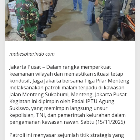
i
l
a
r
M
a
n
t
a
mabesbharindo com
p
k
a
Jakarta Pusat – Dalam rangka memperkuat
n
keamanan wilayah dan memastikan situasi tetap
K
kondusif, Jaga Jakarta bersama Tiga Pilar Menteng
e
melaksanakan patroli malam terpadu di kawasan
a
Jalan Menteng Sukabumi, Menteng, Jakarta Pusat.
m
a
Kegiatan ini dipimpin oleh Padal IPTU Agung
n
Sukiswo, yang memimpin langsung unsur
a
kepolisian, TNI, dan pemerintah kelurahan dalam
n
pengamanan kawasan rawan. Sabtu (15/11/2025)
M
a
l
Patroli ini menyasar sejumlah titik strategis yang
a