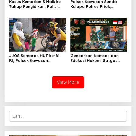
Kasus Kematian S Naik ke
Polsek Kawasan Sunda
Tahap Penyidikan, Polisi
Kelapa Polres Priok,
Jadwalkan Ekshumasi
Perkuat Pelayanan &
Pengamanan Wisatawan di
Dermaga Kali Adem Muara
Angke
JJOS Semarak HUT ke-81
Gencarkan Komsos dan
RI, Polsek Kawasan
Edukasi Hukum, Satgas
Kalibaru Polres Priok, Gelar
Pamtas Yonarmed
Gowes Sehat Bersama
13/Nanggala Terima
Masyarakat
Penyerahan Sukarela ±1 Kg
Sisik Trenggiling dari Warga
View More
Perbatasan
C
a
r
i
u