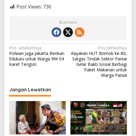
Post Views:
736
Ikuti Kami
N
Pos sebelumnya
Pos berikutnya
Polwan Jaga Jakarta Berikan
Rayakan HUT Brimob ke-80,
a
Edukasi untuk Warga RW 04
Satgas Tindak Sektor Paniai
v
Karet Tengsin
Gelar Bakti Sosial Berbagi
Paket Makanan untuk
i
Warga Paniai
g
Jangan Lewatkan
a
s
i
p
o
s