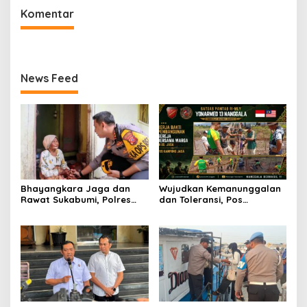
Sisik Trenggiling dari Warga
Komentar
Perbatasan
News Feed
Bhayangkara Jaga dan
Wujudkan Kemanunggalan
Rawat Sukabumi, Polres
dan Toleransi, Pos
Sukabumi Sambangi Lansia
Kampung Jasa Satgas
Sebatang Kara di Cisolok
Pamtas Yonarmed
13/Nanggala Bersama
Warga Gelar Kerja Bakti
Pembangunan Gereja di
Desa Jasa