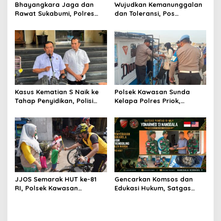
Bhayangkara Jaga dan
Wujudkan Kemanunggalan
Rawat Sukabumi, Polres
dan Toleransi, Pos
Sukabumi Sambangi Lansia
Kampung Jasa Satgas
Sebatang Kara di Cisolok
Pamtas Yonarmed
13/Nanggala Bersama
Warga Gelar Kerja Bakti
Pembangunan Gereja di
Desa Jasa
Kasus Kematian S Naik ke
Polsek Kawasan Sunda
Tahap Penyidikan, Polisi
Kelapa Polres Priok,
Jadwalkan Ekshumasi
Perkuat Pelayanan &
Pengamanan Wisatawan di
Dermaga Kali Adem Muara
Angke
JJOS Semarak HUT ke-81
Gencarkan Komsos dan
RI, Polsek Kawasan
Edukasi Hukum, Satgas
Kalibaru Polres Priok, Gelar
Pamtas Yonarmed
Gowes Sehat Bersama
13/Nanggala Terima
Masyarakat
Penyerahan Sukarela ±1 Kg