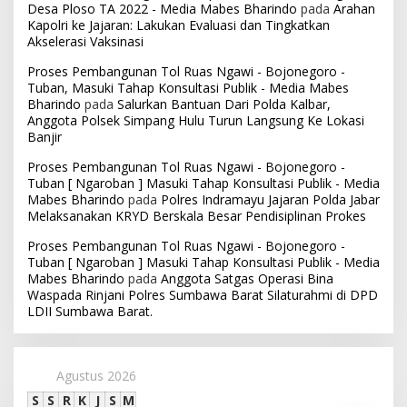
Desa Ploso TA 2022 - Media Mabes Bharindo
pada
Arahan
Kapolri ke Jajaran: Lakukan Evaluasi dan Tingkatkan
Akselerasi Vaksinasi
Proses Pembangunan Tol Ruas Ngawi - Bojonegoro -
Tuban, Masuki Tahap Konsultasi Publik - Media Mabes
Bharindo
pada
Salurkan Bantuan Dari Polda Kalbar,
Anggota Polsek Simpang Hulu Turun Langsung Ke Lokasi
Banjir
Proses Pembangunan Tol Ruas Ngawi - Bojonegoro -
Tuban [ Ngaroban ] Masuki Tahap Konsultasi Publik - Media
Mabes Bharindo
pada
Polres Indramayu Jajaran Polda Jabar
Melaksanakan KRYD Berskala Besar Pendisiplinan Prokes
Proses Pembangunan Tol Ruas Ngawi - Bojonegoro -
Tuban [ Ngaroban ] Masuki Tahap Konsultasi Publik - Media
Mabes Bharindo
pada
Anggota Satgas Operasi Bina
Waspada Rinjani Polres Sumbawa Barat Silaturahmi di DPD
LDII Sumbawa Barat.
Agustus 2026
S
S
R
K
J
S
M