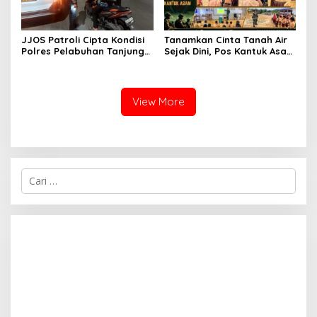
JJOS Patroli Cipta Kondisi
Tanamkan Cinta Tanah Air
Polres Pelabuhan Tanjung
Sejak Dini, Pos Kantuk Asam
Priok, Antisipasi Kejahatan
Satgas Yonarmed
Jalanan dan Gangguan
13/Nanggala Berikan
Kamtibmas
Pembekalan Wasbang di SD
Tunas Sejahtera Sungai
View More
Biru
C
a
r
i
u
n
t
u
k
: