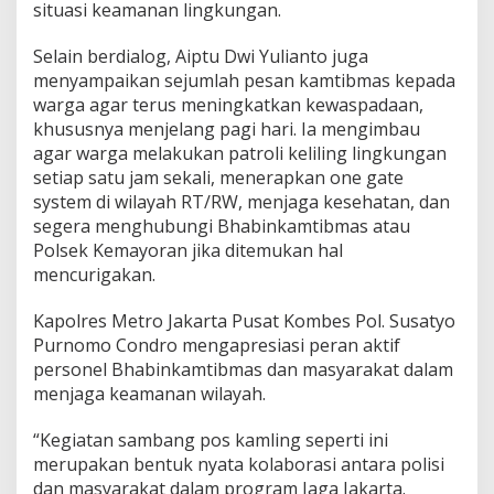
situasi keamanan lingkungan.
J
a
Selain berdialog, Aiptu Dwi Yulianto juga
k
a
menyampaikan sejumlah pesan kamtibmas kepada
r
warga agar terus meningkatkan kewaspadaan,
t
khususnya menjelang pagi hari. Ia mengimbau
a
agar warga melakukan patroli keliling lingkungan
L
e
setiap satu jam sekali, menerapkan one gate
w
system di wilayah RT/RW, menjaga kesehatan, dan
a
segera menghubungi Bhabinkamtibmas atau
t
Polsek Kemayoran jika ditemukan hal
S
mencurigakan.
a
m
b
Kapolres Metro Jakarta Pusat Kombes Pol. Susatyo
a
Purnomo Condro mengapresiasi peran aktif
n
personel Bhabinkamtibmas dan masyarakat dalam
g
menjaga keamanan wilayah.
P
o
s
“Kegiatan sambang pos kamling seperti ini
K
merupakan bentuk nyata kolaborasi antara polisi
a
dan masyarakat dalam program Jaga Jakarta.
m