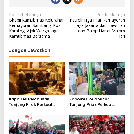
N
Pos sebelumnya
Pos berikutnya
Bhabinkamtibmas Kelurahan
Patroli Tiga Pilar Kemayoran
a
Kemayoran Sambangi Pos
Jaga Jakarta dari Tawuran
v
Kamling, Ajak Warga Jaga
dan Balap Liar di Malam
Kamtibmas Bersama
Hari
i
g
Jangan Lewatkan
a
s
i
p
o
s
Kapolres Pelabuhan
Kapolres Pelabuhan
Tanjung Priok Perkuat
Tanjung Priok Perkuat
Sinergi dengan Tokoh
Sinergi dengan PWI-LS DKI
Masyarakat Jakarta Utara,
Jakarta
Bahas Kamtibmas dan
Kerukunan