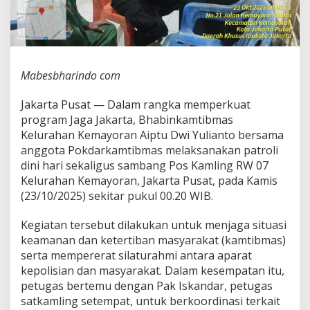
b
i
n
k
a
m
Mabesbharindo com
t
i
Jakarta Pusat — Dalam rangka memperkuat
b
program Jaga Jakarta, Bhabinkamtibmas
m
a
Kelurahan Kemayoran Aiptu Dwi Yulianto bersama
s
anggota Pokdarkamtibmas melaksanakan patroli
K
dini hari sekaligus sambang Pos Kamling RW 07
e
Kelurahan Kemayoran, Jakarta Pusat, pada Kamis
m
(23/10/2025) sekitar pukul 00.20 WIB.
a
y
o
Kegiatan tersebut dilakukan untuk menjaga situasi
r
keamanan dan ketertiban masyarakat (kamtibmas)
a
serta mempererat silaturahmi antara aparat
n
kepolisian dan masyarakat. Dalam kesempatan itu,
J
a
petugas bertemu dengan Pak Iskandar, petugas
g
satkamling setempat, untuk berkoordinasi terkait
a