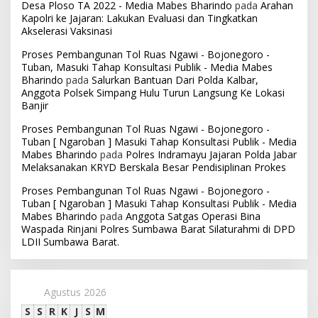
Desa Ploso TA 2022 - Media Mabes Bharindo
pada
Arahan
Kapolri ke Jajaran: Lakukan Evaluasi dan Tingkatkan
Akselerasi Vaksinasi
Proses Pembangunan Tol Ruas Ngawi - Bojonegoro -
Tuban, Masuki Tahap Konsultasi Publik - Media Mabes
Bharindo
pada
Salurkan Bantuan Dari Polda Kalbar,
Anggota Polsek Simpang Hulu Turun Langsung Ke Lokasi
Banjir
Proses Pembangunan Tol Ruas Ngawi - Bojonegoro -
Tuban [ Ngaroban ] Masuki Tahap Konsultasi Publik - Media
Mabes Bharindo
pada
Polres Indramayu Jajaran Polda Jabar
Melaksanakan KRYD Berskala Besar Pendisiplinan Prokes
Proses Pembangunan Tol Ruas Ngawi - Bojonegoro -
Tuban [ Ngaroban ] Masuki Tahap Konsultasi Publik - Media
Mabes Bharindo
pada
Anggota Satgas Operasi Bina
Waspada Rinjani Polres Sumbawa Barat Silaturahmi di DPD
LDII Sumbawa Barat.
Agustus 2026
S
S
R
K
J
S
M