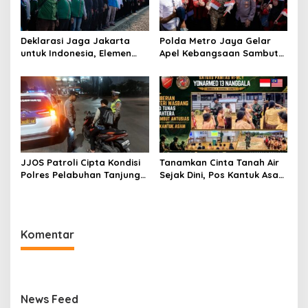
Deklarasi Jaga Jakarta
Polda Metro Jaya Gelar
untuk Indonesia, Elemen
Apel Kebangsaan Sambut
Masyarakat Bersatu Jaga
Hari Ulang Tahun ke-81
Keamanan dan Persatuan
Republik Indonesia
JJOS Patroli Cipta Kondisi
Tanamkan Cinta Tanah Air
Polres Pelabuhan Tanjung
Sejak Dini, Pos Kantuk Asam
Priok, Antisipasi Kejahatan
Satgas Yonarmed
Jalanan dan Gangguan
13/Nanggala Berikan
Kamtibmas
Pembekalan Wasbang di SD
Tunas Sejahtera Sungai
Komentar
Biru
News Feed