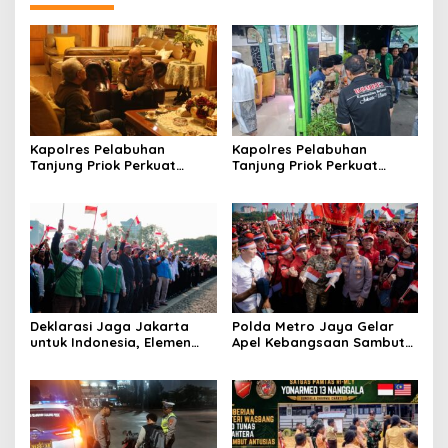
Kapolres Pelabuhan
Kapolres Pelabuhan
Tanjung Priok Perkuat
Tanjung Priok Perkuat
Sinergi dengan Tokoh
Sinergi dengan PWI-LS DKI
Masyarakat Jakarta Utara,
Jakarta
Bahas Kamtibmas dan
Kerukunan
Deklarasi Jaga Jakarta
Polda Metro Jaya Gelar
untuk Indonesia, Elemen
Apel Kebangsaan Sambut
Masyarakat Bersatu Jaga
Hari Ulang Tahun ke-81
Keamanan dan Persatuan
Republik Indonesia