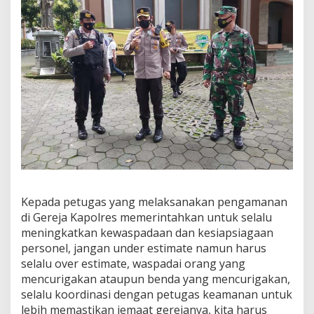
n
k
a
n
P
e
r
s
o
n
i
l
n
y
a
Kepada petugas yang melaksanakan pengamanan
D
a
di Gereja Kapolres memerintahkan untuk selalu
l
meningkatkan kewaspadaan dan kesiapsiagaan
a
personel, jangan under estimate namun harus
m
selalu over estimate, waspadai orang yang
P
e
mencurigakan ataupun benda yang mencurigakan,
n
selalu koordinasi dengan petugas keamanan untuk
g
lebih memastikan jemaat gerejanya, kita harus