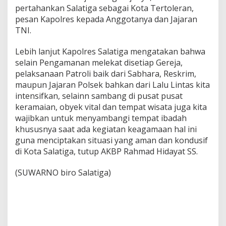
a
pertahankan Salatiga sebagai Kota Tertoleran,
m
pesan Kapolres kepada Anggotanya dan Jajaran
a
n
TNI.
a
n
Lebih lanjut Kapolres Salatiga mengatakan bahwa
I
selain Pengamanan melekat disetiap Gereja,
b
pelaksanaan Patroli baik dari Sabhara, Reskrim,
a
d
maupun Jajaran Polsek bahkan dari Lalu Lintas kita
a
intensifkan, selainn sambang di pusat pusat
h
keramaian, obyek vital dan tempat wisata juga kita
M
wajibkan untuk menyambangi tempat ibadah
i
s
khususnya saat ada kegiatan keagamaan hal ini
s
guna menciptakan situasi yang aman dan kondusif
a
di Kota Salatiga, tutup AKBP Rahmad Hidayat SS.
M
i
(SUWARNO biro Salatiga)
n
g
g
u