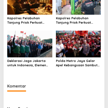
Kapolres Pelabuhan
Kapolres Pelabuhan
Tanjung Priok Perkuat
Tanjung Priok Perkuat
Sinergi dengan Tokoh
Sinergi dengan PWI-LS DKI
Masyarakat Jakarta Utara,
Jakarta
Bahas Kamtibmas dan
Kerukunan
Deklarasi Jaga Jakarta
Polda Metro Jaya Gelar
untuk Indonesia, Elemen
Apel Kebangsaan Sambut
Masyarakat Bersatu Jaga
Hari Ulang Tahun ke-81
Keamanan dan Persatuan
Republik Indonesia
Komentar