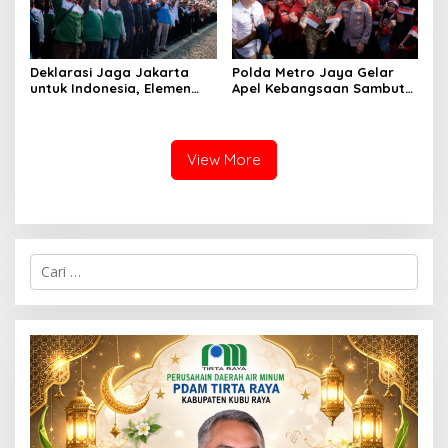
Deklarasi Jaga Jakarta
Polda Metro Jaya Gelar
untuk Indonesia, Elemen
Apel Kebangsaan Sambut
Masyarakat Bersatu Jaga
Hari Ulang Tahun ke-81
Keamanan dan Persatuan
Republik Indonesia
View More
C
a
r
i
u
n
t
u
k
: