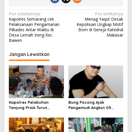
N
Pos sebelumnya
Pos berikutnya
Kapolres Semarang cek
Menag Yaqut Desak
a
Pelaksanaan Pengamanan
Kepolisian Ungkap Motif
v
Pilkades Antar Waktu di
Bom di Gereja Katedral
Desa Lemah Ireng Kec
Makasar
i
Bawen
g
Jangan Lewatkan
a
s
i
p
o
s
Kapolres Pelabuhan
Bung Pocong Ajak
Tanjung Priok Turun
Pengemudi Angkot 09
Langsung ke Muara Angke,
Bersatu, Sepakat Kembali
Serap Aspirasi Warga
Melintas hingga Labora
Lewat Jaga Jakarta On
The Spot