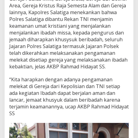
i
Area, Gereja Kristus Raja Semesta Alam dan Gereja
m
lainnya, Kapolres Salatiga menekankan bahwa
T
Polres Salatiga dibantu Rekan TNI menjamin
u
keamanan umat kristiani yang menjalankan
r
menjalankan ibadah missa, kepada pengurus dan
u
n
jemaah diharapkan khusysuk beribadah, seluruh
L
Jajaran Polres Salatiga termasuk Jajaran Polsek
a
telah dikerahkan melaksanakan pengamanan
n
melekat disetiap gereja yang melaksanakan ibadah
g
s
kebaktian, jelas AKBP Rahmad Hidayat SS.
u
n
“Kita harapkan dengan adanya pengamanan
g
melekat di Gereja dari Kepolisian dan TNI setiap
S
ada kegiatan Ibadah dapat berjalan aman dan
e
r
lancar, jemaat khusyuk dalam beribadah karena
t
terjamin keamanannya, ucap AKBP Rahmad Hidayat
a
SS
T
e
r
j
u