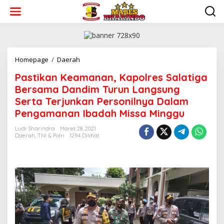
L
e
w
a
t
i
k
Homepage
/
Daerah
P
e
a
Pastikan Keamanan, Kapolres Salatiga
k
s
o
t
Bersama Dandim Turun Langsung
n
i
Serta Terjunkan Personilnya Dalam
t
k
Pengamanan Ibadah Missa Minggu
e
a
n
n
Ludi Sharindra
Maret 28, 2021
K
Daerah
,
TNI & Polri
1294 Dilihat
e
a
m
a
n
a
n
,
K
a