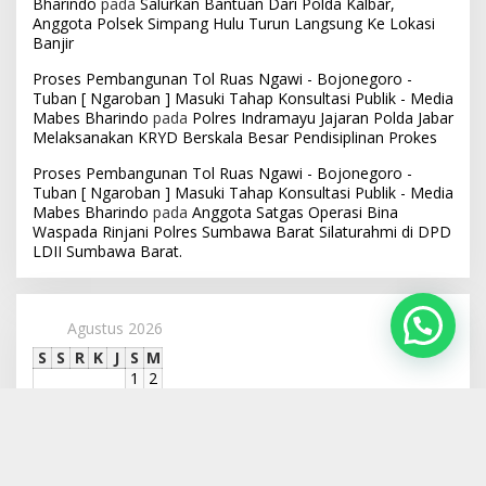
Bharindo
pada
Salurkan Bantuan Dari Polda Kalbar,
Anggota Polsek Simpang Hulu Turun Langsung Ke Lokasi
Banjir
Proses Pembangunan Tol Ruas Ngawi - Bojonegoro -
Tuban [ Ngaroban ] Masuki Tahap Konsultasi Publik - Media
Mabes Bharindo
pada
Polres Indramayu Jajaran Polda Jabar
Melaksanakan KRYD Berskala Besar Pendisiplinan Prokes
Proses Pembangunan Tol Ruas Ngawi - Bojonegoro -
Tuban [ Ngaroban ] Masuki Tahap Konsultasi Publik - Media
Mabes Bharindo
pada
Anggota Satgas Operasi Bina
Waspada Rinjani Polres Sumbawa Barat Silaturahmi di DPD
LDII Sumbawa Barat.
Agustus 2026
S
S
R
K
J
S
M
1
2
3
4
5
6
7
8
9
10
11
12
13
14
15
16
17
18
19
20
21
22
23
24
25
26
27
28
29
30
31