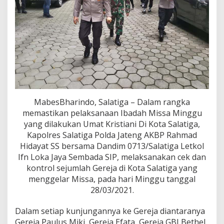
p
o
l
r
e
s
S
a
l
a
t
MabesBharindo, Salatiga – Dalam rangka
i
memastikan pelaksanaan Ibadah Missa Minggu
g
yang dilakukan Umat Kristiani Di Kota Salatiga,
a
B
Kapolres Salatiga Polda Jateng AKBP Rahmad
e
Hidayat SS bersama Dandim 0713/Salatiga Letkol
r
Ifn Loka Jaya Sembada SIP, melaksanakan cek dan
s
kontrol sejumlah Gereja di Kota Salatiga yang
a
m
menggelar Missa, pada hari Minggu tanggal
a
28/03/2021.
D
a
Dalam setiap kunjungannya ke Gereja diantaranya
n
Gereja Paulus Miki, Gereja Efata, Gereja GBI Bethel
d