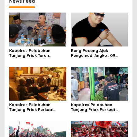
News Feed
Kapolres Pelabuhan
Bung Pocong Ajak
Tanjung Priok Turun
Pengemudi Angkot 09
Langsung ke Muara Angke,
Bersatu, Sepakat Kembali
Serap Aspirasi Warga
Melintas hingga Labora
Lewat Jaga Jakarta On
The Spot
Kapolres Pelabuhan
Kapolres Pelabuhan
Tanjung Priok Perkuat
Tanjung Priok Perkuat
Sinergi dengan Tokoh
Sinergi dengan PWI-LS DKI
Masyarakat Jakarta Utara,
Jakarta
Bahas Kamtibmas dan
Kerukunan