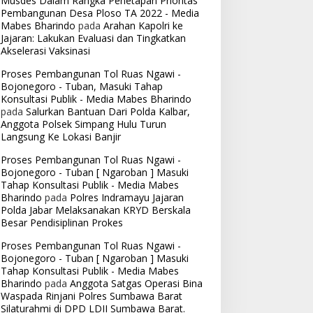
Musdes Dalam Rangka Penetapan Prioritas
Pembangunan Desa Ploso TA 2022 - Media
Mabes Bharindo
pada
Arahan Kapolri ke
Jajaran: Lakukan Evaluasi dan Tingkatkan
Akselerasi Vaksinasi
Proses Pembangunan Tol Ruas Ngawi -
Bojonegoro - Tuban, Masuki Tahap
Konsultasi Publik - Media Mabes Bharindo
pada
Salurkan Bantuan Dari Polda Kalbar,
Anggota Polsek Simpang Hulu Turun
Langsung Ke Lokasi Banjir
Proses Pembangunan Tol Ruas Ngawi -
Bojonegoro - Tuban [ Ngaroban ] Masuki
Tahap Konsultasi Publik - Media Mabes
Bharindo
pada
Polres Indramayu Jajaran
Polda Jabar Melaksanakan KRYD Berskala
Besar Pendisiplinan Prokes
Proses Pembangunan Tol Ruas Ngawi -
Bojonegoro - Tuban [ Ngaroban ] Masuki
Tahap Konsultasi Publik - Media Mabes
Bharindo
pada
Anggota Satgas Operasi Bina
Waspada Rinjani Polres Sumbawa Barat
Silaturahmi di DPD LDII Sumbawa Barat.