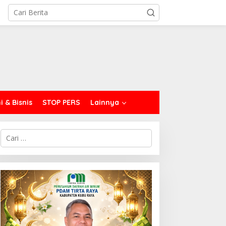
 & Bisnis
STOP PERS
Lainnya
C
a
r
i
u
n
t
u
k
: