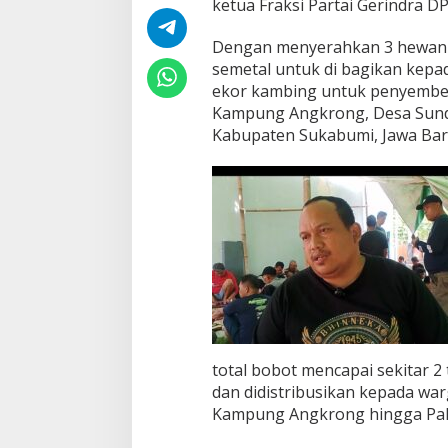
ketua Fraksi Partai Gerindra 
u
d
a
Dengan menyerahkan 3 hewan q
semetal untuk di bagikan kepad
ekor kambing untuk penyembeli
Kampung Angkrong, Desa Sun
Kabupaten Sukabumi, Jawa Bara
total bobot mencapai sekitar 2 
dan didistribusikan kepada war
Kampung Angkrong hingga Pak