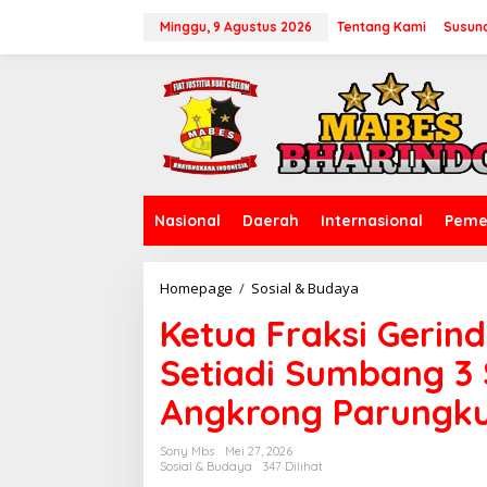
L
e
Minggu, 9 Agustus 2026
Tentang Kami
Susun
w
a
t
i
k
e
k
o
n
Nasional
Daerah
Internasional
Peme
t
e
n
Homepage
/
Sosial & Budaya
K
e
Ketua Fraksi Gerin
t
u
Setiadi Sumbang 3
a
F
Angkrong Parungk
r
a
k
Sony Mbs
Mei 27, 2026
s
Sosial & Budaya
347 Dilihat
i