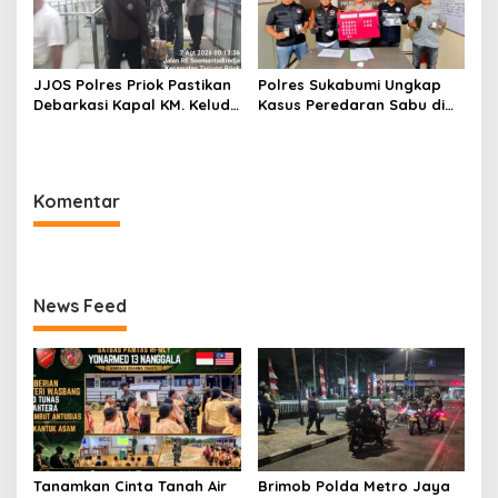
JJOS Polres Priok Pastikan
Polres Sukabumi Ungkap
Debarkasi Kapal KM. Kelud
Kasus Peredaran Sabu di
dari Batam Berjalan Aman,
Surade dan Ciemas, Tiga
Tertib, dan Lancar
Tersangka Diamankan
Komentar
News Feed
Tanamkan Cinta Tanah Air
Brimob Polda Metro Jaya