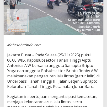
T
i
n
g
g
i
G
a
t
u
Mabesbharindo com
r
L
Jakarta Pusat – Pada Selasa (25/11/2025) pukul
a
l
06.00 WIB, Kapolsubsektor Tanah Tinggi Aiptu
i
Antonius A.W bersama anggota Samapta Briptu
n
Yoga dan anggota Polsubsektor Briptu Robby A.W
d
melaksanakan pengaturan lalu lintas (gatur lalin) di
i
T
Underpass Tanah Tinggi III, Jalan Letjen Suprapto,
a
Kelurahan Tanah Tinggi, Kecamatan Johar Baru.
n
a
Kegiatan ini bertujuan mengantisipasi kemacetan,
h
menjaga kelancaran arus lalu lintas, serta
T
i
mengawasi potensi tindak kejahatan jalanan,