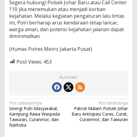
Segera hubungi Polsek Johar Baru atau Call Center
L
110 jika menemukan atau menjadi korban
i
kejahatan. Melalui kegiatan pengaturan lalu lintas
n
t
ini, Polri berharap arus kendaraan tetap lancar,
a
warga aman, dan potensi kejahatan jalanan dapat
s
diminimalkan.
d
a
(Humas Polres Metro Jakarta Pusat)
n
W
a
Post Views:
453
s
p
a
Ikuti Kami
d
a
C
u
N
Pos sebelumnya
Pos berikutnya
r
Sinergi Polri-Masyarakat,
Patroli Malam Polsek Johar
a
a
Kampung Rawa Waspada
Baru Antisipasi Curas, Curat,
s
v
Tawuran, Curanmor, dan
Curanmor, dan Tawuran
Narkoba
i