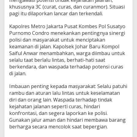
n
khususnya 3C (curat, curas, dan curanmor). Situasi
g
pagi itu dilaporkan lancar dan terkendali.
g
i
Kapolres Metro Jakarta Pusat Kombes Pol Susatyo
,
W
Purnomo Condro menekankan pentingnya sinergi
a
polisi dan masyarakat untuk menciptakan
r
keamanan di jalan. Kapolsek Johar Baru Kompol
g
Saiful Anwar menambahkan, warga diimbau untuk
a
selalu taat berlalu lintas, berhati-hati saat
D
i
berkendara, dan waspada terhadap potensi curas
i
di jalan.
m
b
Imbauan penting kepada masyarakat: Selalu patuhi
a
rambu dan aturan lalu lintas untuk keselamatan
u
T
diri dan orang lain. Waspada terhadap tindak
a
kejahatan jalanan seperti curas, hindari
a
konfrontasi, dan segera laporkan ke polisi.
t
Gunakan jalur aman dan hindari membawa barang
L
a
berharga secara mencolok saat bepergian.
l
u