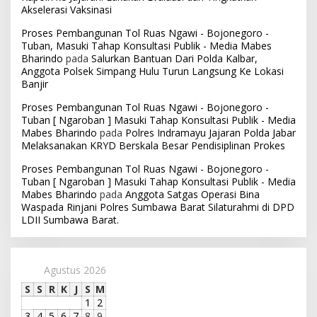
Akselerasi Vaksinasi
Proses Pembangunan Tol Ruas Ngawi - Bojonegoro -
Tuban, Masuki Tahap Konsultasi Publik - Media Mabes
Bharindo
pada
Salurkan Bantuan Dari Polda Kalbar,
Anggota Polsek Simpang Hulu Turun Langsung Ke Lokasi
Banjir
Proses Pembangunan Tol Ruas Ngawi - Bojonegoro -
Tuban [ Ngaroban ] Masuki Tahap Konsultasi Publik - Media
Mabes Bharindo
pada
Polres Indramayu Jajaran Polda Jabar
Melaksanakan KRYD Berskala Besar Pendisiplinan Prokes
Proses Pembangunan Tol Ruas Ngawi - Bojonegoro -
Tuban [ Ngaroban ] Masuki Tahap Konsultasi Publik - Media
Mabes Bharindo
pada
Anggota Satgas Operasi Bina
Waspada Rinjani Polres Sumbawa Barat Silaturahmi di DPD
LDII Sumbawa Barat.
Agustus 2026
S
S
R
K
J
S
M
1
2
3
4
5
6
7
8
9