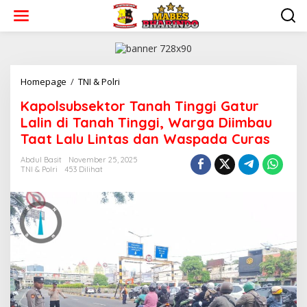
L
e
w
a
t
i
k
Homepage
/
TNI & Polri
K
e
a
Kapolsubsektor Tanah Tinggi Gatur
k
p
o
o
Lalin di Tanah Tinggi, Warga Diimbau
n
l
Taat Lalu Lintas dan Waspada Curas
t
s
e
u
Abdul Basit
November 25, 2025
n
b
TNI & Polri
453 Dilihat
s
e
k
t
o
r
T
a
n
a
h