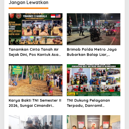
g
Jangan Lewatkan
a
s
i
p
o
s
Tanamkan Cinta Tanah Air
Brimob Polda Metro Jaya
Sejak Dini, Pos Kantuk Asam
Bubarkan Balap Liar,
Satgas Yonarmed
Sembilan Motor Diamankan
13/Nanggala Berikan
di Jakarta Timur
Pembekalan Wasbang di SD
Tunas Sejahtera Sungai
Biru
Karya Bakti TNI Semester II
TNI Dukung Pelayanan
2026, Sungai Cimandiri
Terpadu, Danramil
Disulap Bersih Jelang
Sukaraja Hadiri Rekam E-
Peresmian Jembatan
KTP, Pemeriksaan Mata,
Garuda Aryadifa
dan Bazar UMKM di
Bojongsawah