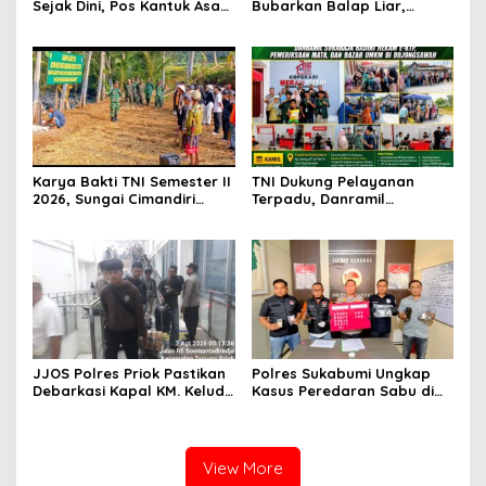
Sejak Dini, Pos Kantuk Asam
Bubarkan Balap Liar,
Satgas Yonarmed
Sembilan Motor Diamankan
13/Nanggala Berikan
di Jakarta Timur
Pembekalan Wasbang di SD
Tunas Sejahtera Sungai
Biru
Karya Bakti TNI Semester II
TNI Dukung Pelayanan
2026, Sungai Cimandiri
Terpadu, Danramil
Disulap Bersih Jelang
Sukaraja Hadiri Rekam E-
Peresmian Jembatan
KTP, Pemeriksaan Mata,
Garuda Aryadifa
dan Bazar UMKM di
Bojongsawah
JJOS Polres Priok Pastikan
Polres Sukabumi Ungkap
Debarkasi Kapal KM. Kelud
Kasus Peredaran Sabu di
dari Batam Berjalan Aman,
Surade dan Ciemas, Tiga
Tertib, dan Lancar
Tersangka Diamankan
View More