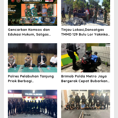
s
i
p
o
Gencarkan Komsos dan
Tinjau Lokasi,Dansatgas
s
Edukasi Hukum, Satgas
TMMD 129 Bulu Lor Yakinkan
Pamtas Yonarmed
Semua Proyek Selesai
13/Nanggala Terima
Tepat Waktu
Penyerahan Sukarela ±1 Kg
Sisik Trenggiling dari Warga
Perbatasan
Polres Pelabuhan Tanjung
Brimob Polda Metro Jaya
Priok Berbagi
Bergerak Cepat Bubarkan
Kebahagiaan, Santuni 40
Tawuran di Ciputat, 2
Anak Yatim dan Gelar Doa
Orang dan 3 Celurit
Bersama
Diamankan