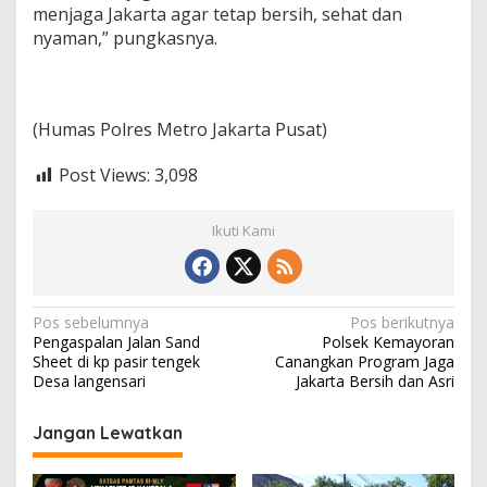
menjaga Jakarta agar tetap bersih, sehat dan
nyaman,” pungkasnya.
(Humas Polres Metro Jakarta Pusat)
Post Views:
3,098
Ikuti Kami
N
Pos sebelumnya
Pos berikutnya
Pengaspalan Jalan Sand
Polsek Kemayoran
a
Sheet di kp pasir tengek
Canangkan Program Jaga
v
Desa langensari
Jakarta Bersih dan Asri
i
Jangan Lewatkan
g
a