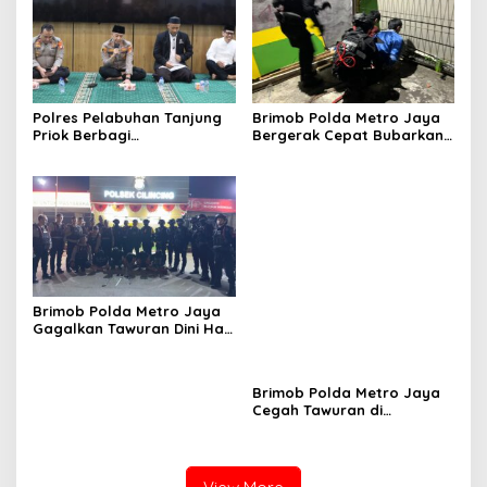
Sisik Trenggiling dari Warga
Perbatasan
Polres Pelabuhan Tanjung
Brimob Polda Metro Jaya
Priok Berbagi
Bergerak Cepat Bubarkan
Kebahagiaan, Santuni 40
Tawuran di Ciputat, 2
Anak Yatim dan Gelar Doa
Orang dan 3 Celurit
Bersama
Diamankan
Brimob Polda Metro Jaya
Brimob Polda Metro Jaya
Gagalkan Tawuran Dini Hari
Cegah Tawuran di
di Cilincing, 5 Terduga
Cipayung, Sita Besi Tajam
Pelaku 2 Parang dan Stik
hingga Balok Dan 8
Golf Diamankan
Pemuda Diamankan
View More