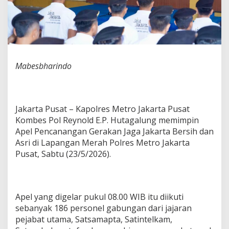
g
k
a
n
G
e
r
Mabesbharindo
a
k
a
n
Jakarta Pusat – Kapolres Metro Jakarta Pusat
J
a
Kombes Pol Reynold E.P. Hutagalung memimpin
g
Apel Pencanangan Gerakan Jaga Jakarta Bersih dan
a
Asri di Lapangan Merah Polres Metro Jakarta
J
Pusat, Sabtu (23/5/2026).
a
k
a
r
t
Apel yang digelar pukul 08.00 WIB itu diikuti
a
sebanyak 186 personel gabungan dari jajaran
B
pejabat utama, Satsamapta, Satintelkam,
e
r