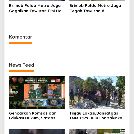
Brimob Polda Metro Jaya
Brimob Polda Metro Jaya
Gagalkan Tawuran Dini Hari
Cegah Tawuran di
di Cilincing, 5 Terduga
Cipayung, Sita Besi Tajam
Pelaku 2 Parang dan Stik
hingga Balok Dan 8
Golf Diamankan
Pemuda Diamankan
Komentar
News Feed
Gencarkan Komsos dan
Tinjau Lokasi,Dansatgas
Edukasi Hukum, Satgas
TMMD 129 Bulu Lor Yakinkan
Pamtas Yonarmed
Semua Proyek Selesai
13/Nanggala Terima
Tepat Waktu
Penyerahan Sukarela ±1 Kg