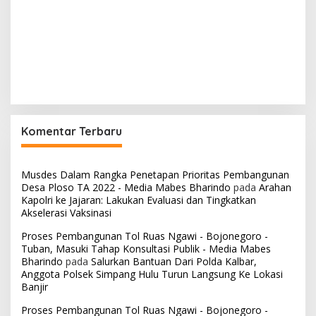
Komentar Terbaru
Musdes Dalam Rangka Penetapan Prioritas Pembangunan
Desa Ploso TA 2022 - Media Mabes Bharindo
pada
Arahan
Kapolri ke Jajaran: Lakukan Evaluasi dan Tingkatkan
Akselerasi Vaksinasi
Proses Pembangunan Tol Ruas Ngawi - Bojonegoro -
Tuban, Masuki Tahap Konsultasi Publik - Media Mabes
Bharindo
pada
Salurkan Bantuan Dari Polda Kalbar,
Anggota Polsek Simpang Hulu Turun Langsung Ke Lokasi
Banjir
Proses Pembangunan Tol Ruas Ngawi - Bojonegoro -
Tuban [ Ngaroban ] Masuki Tahap Konsultasi Publik - Media
Mabes Bharindo
pada
Polres Indramayu Jajaran Polda Jabar
Melaksanakan KRYD Berskala Besar Pendisiplinan Prokes