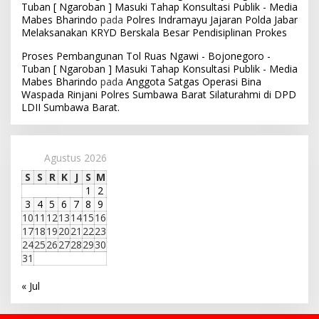
Proses Pembangunan Tol Ruas Ngawi - Bojonegoro -
Tuban [ Ngaroban ] Masuki Tahap Konsultasi Publik - Media
Mabes Bharindo
pada
Anggota Satgas Operasi Bina
Waspada Rinjani Polres Sumbawa Barat Silaturahmi di DPD
LDII Sumbawa Barat.
Agustus 2026
S
S
R
K
J
S
M
1
2
3
4
5
6
7
8
9
10
11
12
13
14
15
16
17
18
19
20
21
22
23
24
25
26
27
28
29
30
31
« Jul