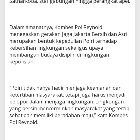
Satnarkoba, staf gabungan hingga perangkat apel.
s
i
h
d
Dalam amanatnya, Kombes Pol Reynold
a
n
menegaskan gerakan Jaga Jakarta Bersih dan Asri
A
merupakan bentuk kepedulian Polri terhadap
s
kebersihan lingkungan sekaligus upaya
r
membangun budaya disiplin di lingkungan
i
kepolisian.
“Polri tidak hanya hadir menjaga keamanan dan
ketertiban masyarakat, tetapi juga harus menjadi
pelopor dalam menjaga lingkungan. Lingkungan
yang bersih mencerminkan masyarakat yang tertib,
sehat dan memiliki peradaban maju,” kata Kombes
Pol Reynold.