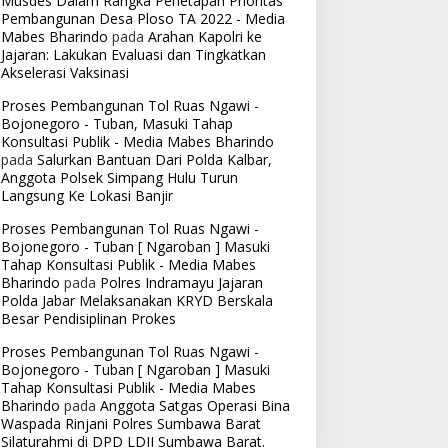
Musdes Dalam Rangka Penetapan Prioritas
Pembangunan Desa Ploso TA 2022 - Media
Mabes Bharindo
pada
Arahan Kapolri ke
Jajaran: Lakukan Evaluasi dan Tingkatkan
Akselerasi Vaksinasi
Proses Pembangunan Tol Ruas Ngawi -
Bojonegoro - Tuban, Masuki Tahap
Konsultasi Publik - Media Mabes Bharindo
pada
Salurkan Bantuan Dari Polda Kalbar,
Anggota Polsek Simpang Hulu Turun
Langsung Ke Lokasi Banjir
Proses Pembangunan Tol Ruas Ngawi -
Bojonegoro - Tuban [ Ngaroban ] Masuki
Tahap Konsultasi Publik - Media Mabes
Bharindo
pada
Polres Indramayu Jajaran
Polda Jabar Melaksanakan KRYD Berskala
Besar Pendisiplinan Prokes
Proses Pembangunan Tol Ruas Ngawi -
Bojonegoro - Tuban [ Ngaroban ] Masuki
Tahap Konsultasi Publik - Media Mabes
Bharindo
pada
Anggota Satgas Operasi Bina
Waspada Rinjani Polres Sumbawa Barat
Silaturahmi di DPD LDII Sumbawa Barat.