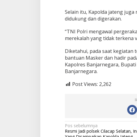
Selain itu, Kapolda jateng ju
didukung dan digerakan.
“TNI Polri mengawal pergerak
merekalah yang tidak terkena v
Diketahui, pada saat kegiatan
bantuan Masker dan hadir pada
Kapolres Banjarnegara, Bupati
Banjarnegara.
Post Views:
2,262
I
N
Pos sebelumnya
Resmi Jadi polsek Cilacap Selatan, In
a
Yang Disampaikan Kapolda Jateng