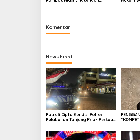
Kompak Hiasi Lingkungan
Hukum Ba
Sambut HUT RI ke-81
Praperad
Komentar
News Feed
Patroli Cipta Kondisi Polres
PENGGAN
Pelabuhan Tanjung Priok Perkuat
“KOMPET
Keamanan Kawasan Pelabuhan,
Situasi Berlangsung Aman dan
Kondusif