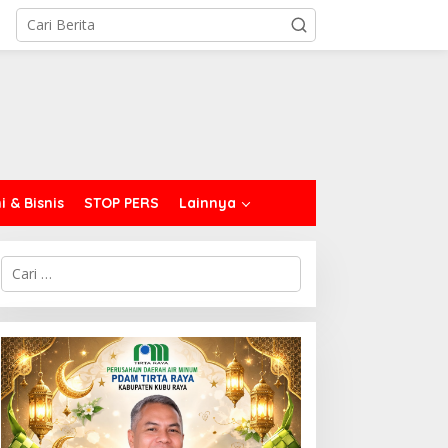
 & Bisnis
STOP PERS
Lainnya
C
a
r
i
u
n
t
u
k
: