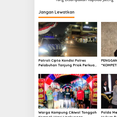
v
i
Jangan Lewatkan
g
a
s
i
p
o
Patroli Cipta Kondisi Polres
PENGGAN
s
Pelabuhan Tanjung Priok Perkuat
“KOMPET
Keamanan Kawasan Pelabuhan,
Situasi Berlangsung Aman dan
Kondusif
Warga Kampung Cikiwol Tonggoh
Polda Me