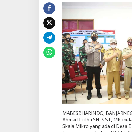
n
g
K
u
n
j
u
n
g
i
D
e
s
a
B
a
w
a
n
g
B
MABESBHARINDO, BANJARNEGARA
a
Ahmad Luthfi SH, S.ST, MK m
n
Skala Mikro yang ada di Desa
j
a