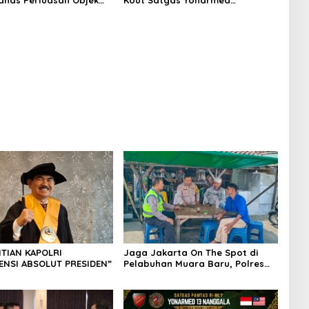
has Perluasan Objek
Kout Satgas Yonarmed
ilan dalam KUHAP Baru
13/Nanggala Gelar Kerja Bakti
Bersama Warga Gotong Pasir
Sungai demi Pembangunan
Masjid Desa Senaning
TIAN KAPOLRI
Jaga Jakarta On The Spot di
ENSI ABSOLUT PRESIDEN”
Pelabuhan Muara Baru, Polres
Pelabuhan Tanjung Priok Perkuat
Sinergi Kamtibmas Bersama
Masyarakat