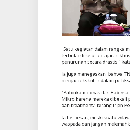
o
“Satu kegiatan dalam rangka m
terbukti di seluruh jajaran kh
penurunan secara drastis,” kat
Ia juga menegaskan, bahwa TN
menjadi ekskutor dalam pelak
“Babinkamtibmas dan Babinsa
Mikro karena mereka dibekali p
dan treatment,” terang Irjen Po
Ia berpesan, meski suatu wilay
waspada dan jangan melemahka