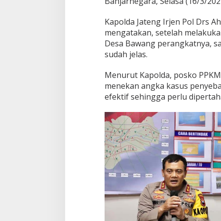
Banjarnegara, Selasa (16/3/202
r
n
Kapolda Jateng Irjen Pol Drs Ah
e
mengatakan, setelah melakuk
g
Desa Bawang perangkatnya, sa
a
r
sudah jelas.
a
,
Menurut Kapolda, posko PPKM
C
menekan angka kasus penyebara
e
efektif sehingga perlu diperta
k
P
o
s
k
o
P
P
K
M
M
i
k
r