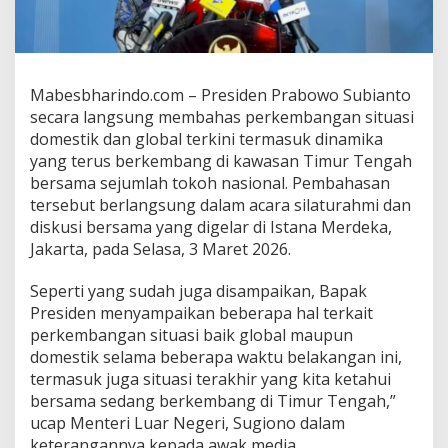
l
,
P
r
e
Mabesbharindo.com – Presiden Prabowo Subianto
s
secara langsung membahas perkembangan situasi
i
domestik dan global terkini termasuk dinamika
d
e
yang terus berkembang di kawasan Timur Tengah
n
bersama sejumlah tokoh nasional. Pembahasan
P
tersebut berlangsung dalam acara silaturahmi dan
r
diskusi bersama yang digelar di Istana Merdeka,
a
Jakarta, pada Selasa, 3 Maret 2026.
b
o
w
Seperti yang sudah juga disampaikan, Bapak
o
Presiden menyampaikan beberapa hal terkait
T
perkembangan situasi baik global maupun
e
domestik selama beberapa waktu belakangan ini,
g
a
termasuk juga situasi terakhir yang kita ketahui
s
bersama sedang berkembang di Timur Tengah,”
k
ucap Menteri Luar Negeri, Sugiono dalam
a
keterangannya kepada awak media.
n