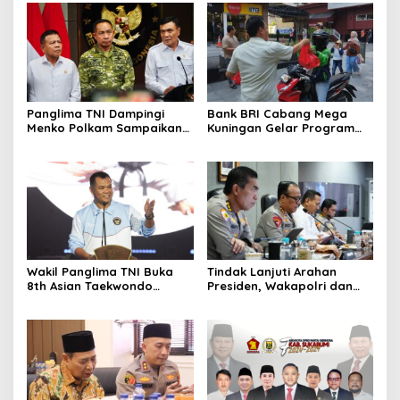
Panglima TNI Dampingi
Bank BRI Cabang Mega
Menko Polkam Sampaikan
Kuningan Gelar Program
Imbauan Jaga Kondusivitas
Jumat Berkah, Perkuat
Bangsa
Komitmen untuk Saling
Berbagai
Wakil Panglima TNI Buka
Tindak Lanjuti Arahan
8th Asian Taekwondo
Presiden, Wakapolri dan
Indonesia Open
Wamen Kehutanan
Championship 2026
Konsolidasikan Langkah
Nasional Hadapi El Nino
dan Karhutla