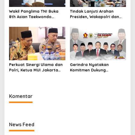
Wakil Panglima TNI Buka
Tindak Lanjuti Arahan
8th Asian Taekwondo
Presiden, Wakapolri dan
Indonesia Open
Wamen Kehutanan
Championship 2026
Konsolidasikan Langkah
Nasional Hadapi El Nino
dan Karhutla
Perkuat Sinergi Ulama dan
Gerindra Nyatakan
Polri, Ketua MUI Jakarta
Komitmen Dukung
Utara Kunjungi Polres
Pemekaran Kabupaten
Pelabuhan Tanjung Priok
Sukabumi Utara, Siap
dan Pimpin Doa Bersama
Perjuangkan Hingga
Tingkat Pusat
Komentar
News Feed