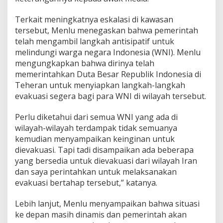
K
e
Terkait meningkatnya eskalasi di kawasan
s
tersebut, Menlu menegaskan bahwa pemerintah
i
telah mengambil langkah antisipatif untuk
a
melindungi warga negara Indonesia (WNI). Menlu
p
a
mengungkapkan bahwa dirinya telah
n
memerintahkan Duta Besar Republik Indonesia di
d
Teheran untuk menyiapkan langkah-langkah
a
evakuasi segera bagi para WNI di wilayah tersebut.
n
P
e
Perlu diketahui dari semua WNI yang ada di
r
wilayah-wilayah terdampak tidak semuanya
a
kemudian menyampaikan keinginan untuk
n
dievakuasi. Tapi tadi disampaikan ada beberapa
M
yang bersedia untuk dievakuasi dari wilayah Iran
e
d
dan saya perintahkan untuk melaksanakan
i
evakuasi bertahap tersebut,” katanya.
a
s
Lebih lanjut, Menlu menyampaikan bahwa situasi
i
ke depan masih dinamis dan pemerintah akan
I
n