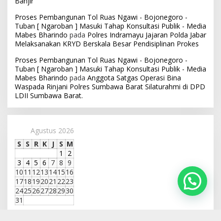
Banjir
Proses Pembangunan Tol Ruas Ngawi - Bojonegoro -
Tuban [ Ngaroban ] Masuki Tahap Konsultasi Publik - Media
Mabes Bharindo
pada
Polres Indramayu Jajaran Polda Jabar
Melaksanakan KRYD Berskala Besar Pendisiplinan Prokes
Proses Pembangunan Tol Ruas Ngawi - Bojonegoro -
Tuban [ Ngaroban ] Masuki Tahap Konsultasi Publik - Media
Mabes Bharindo
pada
Anggota Satgas Operasi Bina
Waspada Rinjani Polres Sumbawa Barat Silaturahmi di DPD
LDII Sumbawa Barat.
Agustus 2026
S
S
R
K
J
S
M
1
2
3
4
5
6
7
8
9
10
11
12
13
14
15
16
17
18
19
20
21
22
23
24
25
26
27
28
29
30
31
« Jul