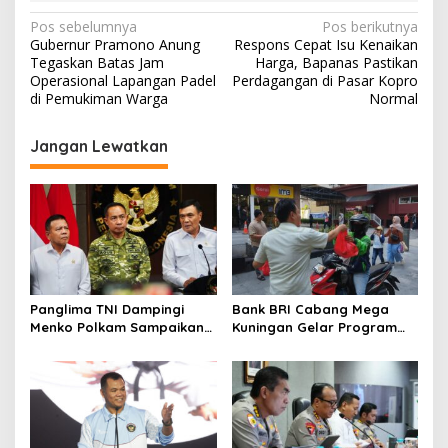
N
Pos sebelumnya
Pos berikutnya
Gubernur Pramono Anung
Respons Cepat Isu Kenaikan
a
Tegaskan Batas Jam
Harga, Bapanas Pastikan
v
Operasional Lapangan Padel
Perdagangan di Pasar Kopro
di Pemukiman Warga
Normal
i
g
Jangan Lewatkan
a
s
i
p
o
s
Panglima TNI Dampingi
Bank BRI Cabang Mega
Menko Polkam Sampaikan
Kuningan Gelar Program
Imbauan Jaga Kondusivitas
Jumat Berkah, Perkuat
Bangsa
Komitmen untuk Saling
Berbagai