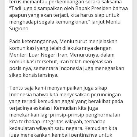
terus memantau perkembangan secara saksama.
d
“Tadi juga disampaikan oleh Bapak Presiden bahwa
o
apapun yang akan terjadi, kita harus siap untuk
n
menghadapi segala kemungkinan,” lanjut Menlu
e
s
Sugiono.
i
a
Pada keterangannya, Menlu turut menjelaskan
komunikasi yang telah dilakukannya dengan
Menteri Luar Negeri Iran. Menurutnya, dalam
komunikasi tersebut, Iran telah menjelaskan
posisinya, sementara Indonesia juga menegaskan
sikap konsistensinya.
Tentu saja kami menyampaikan juga sikap
Indonesia bahwa kita menyesalkan perundingan
yang terjadi kemudian gagal yang berakibat pada
terjadinya eskalasi. Kemudian kita juga
menekankan lagi prinsip-prinsip penghormatan
kita terhadap integritas wilayah, terhadap
kedaulatan wilayah satu negara. Kemudian kita
juga menekankan kembali pentingnya untuk