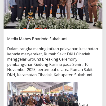
O
N
Y
G
E
D
U
N
G
Media Mabes Bharindo Sukabumi
K
A
Dalam rangka meningkatkan pelayanan kesehatan
R
kepada masyarakat, Rumah Sakit DKH Cibadak
L
I
menggelar Ground Breaking Ceremony
N
pembangunan Gedung Karlina pada Senin, 10
A
November 2025, bertempat di area Rumah Sakit
R
DKH, Kecamatan Cibadak, Kabupaten Sukabumi.
S
D
K
H
C
I
B
Acara
A