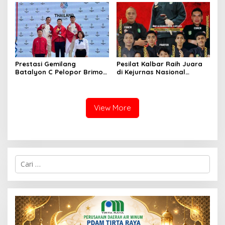
Darah
Prestasi Gemilang
Pesilat Kalbar Raih Juara
Batalyon C Pelopor Brimob
di Kejurnas Nasional
Polda Metro Jaya di SEA
Golongan Remaja 2025
Games 2025 Thailand
View More
C
a
r
i
u
n
t
u