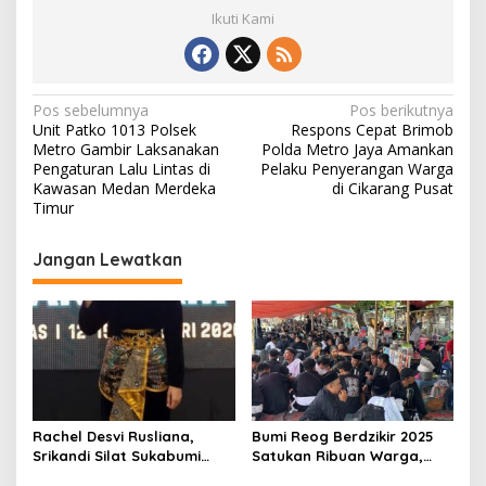
Ikuti Kami
N
Pos sebelumnya
Pos berikutnya
Unit Patko 1013 Polsek
Respons Cepat Brimob
a
Metro Gambir Laksanakan
Polda Metro Jaya Amankan
v
Pengaturan Lalu Lintas di
Pelaku Penyerangan Warga
Kawasan Medan Merdeka
di Cikarang Pusat
i
Timur
g
Jangan Lewatkan
a
s
i
p
o
s
Rachel Desvi Rusliana,
Bumi Reog Berdzikir 2025
Srikandi Silat Sukabumi
Satukan Ribuan Warga,
Raih Pesilat Terbaik
Dongkrak Ekonomi UMKM