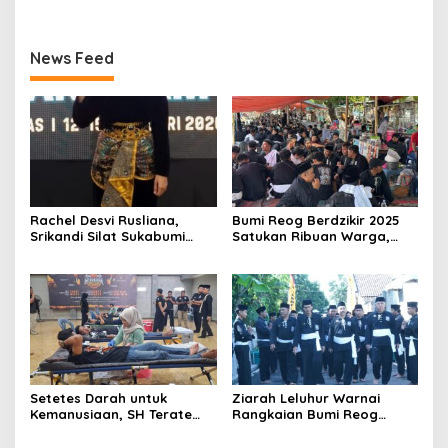
News Feed
Rachel Desvi Rusliana,
Bumi Reog Berdzikir 2025
Srikandi Silat Sukabumi
Satukan Ribuan Warga,
Raih Pesilat Terbaik
Dongkrak Ekonomi UMKM
Nasional di Kejuaraan
Ponorogo
Pangdam III Siliwangi
Setetes Darah untuk
Ziarah Leluhur Warnai
Kemanusiaan, SH Terate
Rangkaian Bumi Reog
Ponorogo Perkuat
Berdzikir 2025 SH Terate
Kepedulian Lewat Donor
Ponorogo