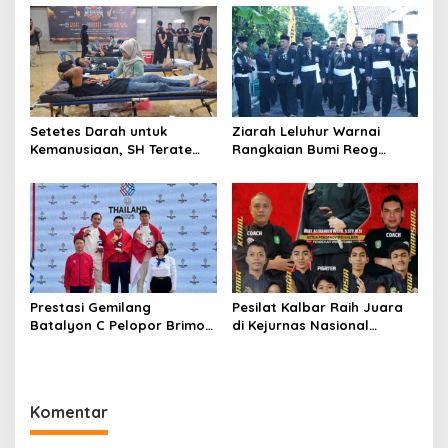
Nasional di Kejuaraan
Ponorogo
Pangdam III Siliwangi
Setetes Darah untuk
Ziarah Leluhur Warnai
Kemanusiaan, SH Terate
Rangkaian Bumi Reog
Ponorogo Perkuat
Berdzikir 2025 SH Terate
Kepedulian Lewat Donor
Ponorogo
Darah
Prestasi Gemilang
Pesilat Kalbar Raih Juara
Batalyon C Pelopor Brimob
di Kejurnas Nasional
Polda Metro Jaya di SEA
Golongan Remaja 2025
Games 2025 Thailand
Komentar