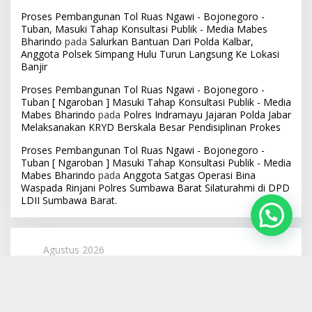
Proses Pembangunan Tol Ruas Ngawi - Bojonegoro -
Tuban, Masuki Tahap Konsultasi Publik - Media Mabes
Bharindo
pada
Salurkan Bantuan Dari Polda Kalbar,
Anggota Polsek Simpang Hulu Turun Langsung Ke Lokasi
Banjir
Proses Pembangunan Tol Ruas Ngawi - Bojonegoro -
Tuban [ Ngaroban ] Masuki Tahap Konsultasi Publik - Media
Mabes Bharindo
pada
Polres Indramayu Jajaran Polda Jabar
Melaksanakan KRYD Berskala Besar Pendisiplinan Prokes
Proses Pembangunan Tol Ruas Ngawi - Bojonegoro -
Tuban [ Ngaroban ] Masuki Tahap Konsultasi Publik - Media
Mabes Bharindo
pada
Anggota Satgas Operasi Bina
Waspada Rinjani Polres Sumbawa Barat Silaturahmi di DPD
LDII Sumbawa Barat.
Agustus 2026
S
S
R
K
J
S
M
1
2
3
4
5
6
7
8
9
10
11
12
13
14
15
16