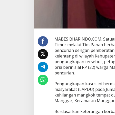
u
r
a
t
d
i
S
e
j
MABES BHARINDO.COM. Satuan R
u
Timur melalui Tim Panah berha
m
pencurian dengan pemberatan (C
l
kelenteng di wilayah Kabupate
a
h
pengungkapan tersebut, petu
K
pria berinisial RP (22) warga 
e
pencurian.
l
e
Pengungkapan kasus ini bermu
n
t
masyarakat (LAPDU) pada Juma
e
kehilangan mangkok tempat du
n
Manggar, Kecamatan Manggar, 
g
Berdasarkan keterangan korban