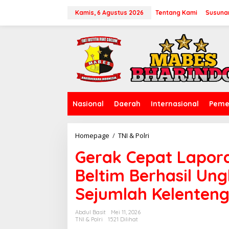
L
e
Kamis, 6 Agustus 2026
Tentang Kami
Susuna
w
a
t
i
k
e
k
o
n
Nasional
Daerah
Internasional
Peme
t
e
n
Homepage
/
TNI & Polri
G
e
Gerak Cepat Lapor
r
a
Beltim Berhasil Ung
k
C
Sejumlah Kelenten
e
p
a
Abdul Basit
Mei 11, 2026
t
TNI & Polri
1521 Dilihat
L