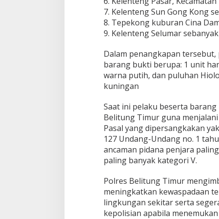
6. Kelenteng Pasar, Kecamatan 
7. Kelenteng Sun Gong Kong se
8. Tepekong kuburan Cina Dama
9. Kelenteng Selumar sebanyak 
Dalam penangkapan tersebut, 
barang bukti berupa: 1 unit ha
warna putih, dan puluhan Hiol
kuningan
Saat ini pelaku beserta barang
Belitung Timur guna menjalani
Pasal yang dipersangkakan yakni
127 Undang-Undang no. 1 tah
ancaman pidana penjara paling
paling banyak kategori V.
Polres Belitung Timur mengim
meningkatkan kewaspadaan terh
lingkungan sekitar serta sege
kepolisian apabila menemukan 