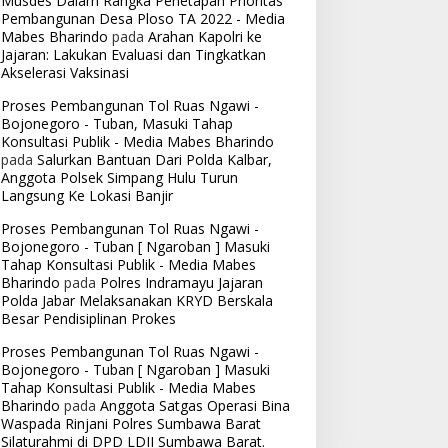
Musdes Dalam Rangka Penetapan Prioritas
Pembangunan Desa Ploso TA 2022 - Media
Mabes Bharindo
pada
Arahan Kapolri ke
Jajaran: Lakukan Evaluasi dan Tingkatkan
Akselerasi Vaksinasi
Proses Pembangunan Tol Ruas Ngawi -
Bojonegoro - Tuban, Masuki Tahap
Konsultasi Publik - Media Mabes Bharindo
pada
Salurkan Bantuan Dari Polda Kalbar,
Anggota Polsek Simpang Hulu Turun
Langsung Ke Lokasi Banjir
Proses Pembangunan Tol Ruas Ngawi -
Bojonegoro - Tuban [ Ngaroban ] Masuki
Tahap Konsultasi Publik - Media Mabes
Bharindo
pada
Polres Indramayu Jajaran
Polda Jabar Melaksanakan KRYD Berskala
Besar Pendisiplinan Prokes
Proses Pembangunan Tol Ruas Ngawi -
Bojonegoro - Tuban [ Ngaroban ] Masuki
Tahap Konsultasi Publik - Media Mabes
Bharindo
pada
Anggota Satgas Operasi Bina
Waspada Rinjani Polres Sumbawa Barat
Silaturahmi di DPD LDII Sumbawa Barat.