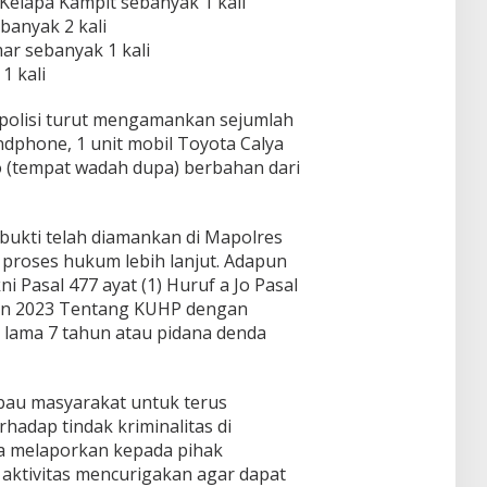
Kelapa Kampit sebanyak 1 kali
banyak 2 kali
r sebanyak 1 kali
1 kali
polisi turut mengamankan sejumlah
ndphone, 1 unit mobil Toyota Calya
o (tempat wadah dupa) berbahan dari
 bukti telah diamankan di Mapolres
 proses hukum lebih lanjut. Adapun
 Pasal 477 ayat (1) Huruf a Jo Pasal
un 2023 Tentang KUHP dengan
 lama 7 tahun atau pidana denda
bau masyarakat untuk terus
adap tindak kriminalitas di
ra melaporkan kepada pihak
aktivitas mencurigakan agar dapat