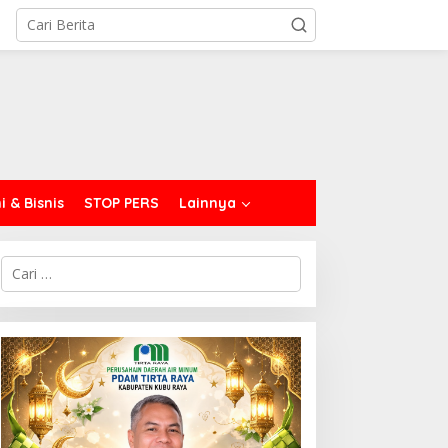
 & Bisnis
STOP PERS
Lainnya
C
a
r
i
u
n
t
u
k
: