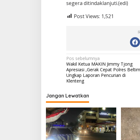
segera ditindaklanjuti.(edi)
Post Views:
1,521
I
N
Pos sebelumnya
Wakil Ketua MAKIN Jimmy Tjong
a
Apresiasi ,Gerak Cepat Polres Belti
v
Ungkap Laporan Pencurian di
Klenteng
i
g
Jangan Lewatkan
a
s
i
p
o