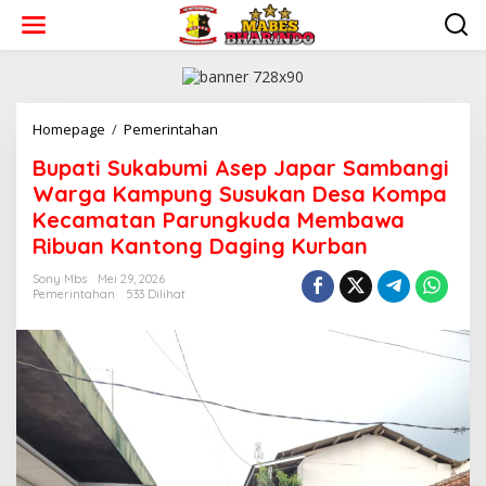
L
e
w
a
t
i
k
Homepage
/
Pemerintahan
B
e
u
Bupati Sukabumi Asep Japar Sambangi
k
p
o
a
Warga Kampung Susukan Desa Kompa
n
t
Kecamatan Parungkuda Membawa
t
i
Ribuan Kantong Daging Kurban
e
S
n
u
Sony Mbs
Mei 29, 2026
k
Pemerintahan
533 Dilihat
a
b
u
m
i
A
s
e
p
J