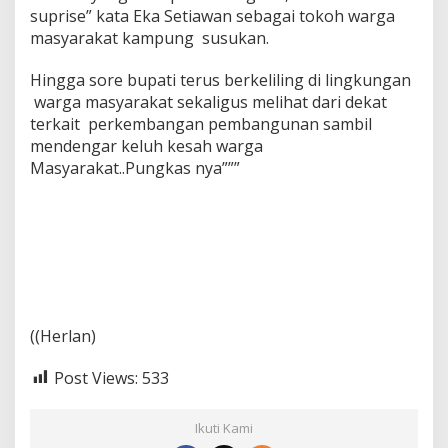
n
suprise” kata Eka Setiawan sebagai tokoh warga
t
masyarakat kampung susukan.
o
n
g
Hingga sore bupati terus berkeliling di lingkungan
D
warga masyarakat sekaligus melihat dari dekat
a
terkait perkembangan pembangunan sambil
g
mendengar keluh kesah warga
i
n
Masyarakat..Pungkas nya”””
g
K
u
r
b
a
n
((Herlan)
Post Views:
533
Ikuti Kami