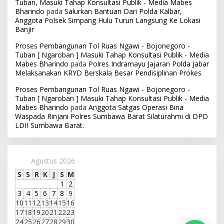
Tuban, Masuki Tahap Konsultasi Publik - Media Mabes
Bharindo
pada
Salurkan Bantuan Dari Polda Kalbar,
Anggota Polsek Simpang Hulu Turun Langsung Ke Lokasi
Banjir
Proses Pembangunan Tol Ruas Ngawi - Bojonegoro -
Tuban [ Ngaroban ] Masuki Tahap Konsultasi Publik - Media
Mabes Bharindo
pada
Polres Indramayu Jajaran Polda Jabar
Melaksanakan KRYD Berskala Besar Pendisiplinan Prokes
Proses Pembangunan Tol Ruas Ngawi - Bojonegoro -
Tuban [ Ngaroban ] Masuki Tahap Konsultasi Publik - Media
Mabes Bharindo
pada
Anggota Satgas Operasi Bina
Waspada Rinjani Polres Sumbawa Barat Silaturahmi di DPD
LDII Sumbawa Barat.
Agustus 2026
S
S
R
K
J
S
M
1
2
3
4
5
6
7
8
9
10
11
12
13
14
15
16
17
18
19
20
21
22
23
24
25
26
27
28
29
30