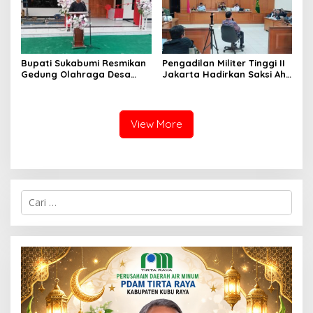
Bupati Sukabumi Resmikan
Pengadilan Militer Tinggi II
Gedung Olahraga Desa
Jakarta Hadirkan Saksi Ahli
Sukamulya Rabo 10 Juni
dalam Kasus Satelit Slot
2026
Orbit 123° BT
View More
C
a
r
i
u
n
t
u
k
: