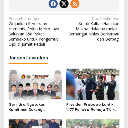
N
Pos sebelumnya
Pos berikutnya
Wujudkan Kemitraan
Kejati Kalbar Hadirkan
a
Humanis, Polda Metro Jaya
Makna Iduladha melalui
v
Salurkan 350 Paket
Semangat Ikhlas Berkurban
Sembako untuk Pengemudi
dan Berbagi
i
Ojol di Jumat Peduli
g
Jangan Lewatkan
a
s
i
p
o
s
Gerindra Nyatakan
Presiden Prabowo Lantik
Komitmen Dukung
1.177 Perwira Remaja TNI-
Pemekaran Kabupaten
Polri di Istana Merdeka,
Sukabumi Utara, Siap
Kapolres Jakpus Pastikan
Perjuangkan Hingga
Pengamanan Berjalan