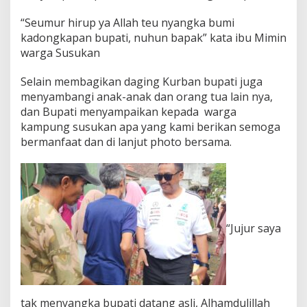
a
“Seumur hirup ya Allah teu nyangka bumi
r
kadongkapan bupati, nuhun bapak” kata ibu Mimin
u
n
warga Susukan
g
k
Selain membagikan daging Kurban bupati juga
u
menyambangi anak-anak dan orang tua lain nya,
d
dan Bupati menyampaikan kepada warga
a
M
kampung susukan apa yang kami berikan semoga
e
bermanfaat dan di lanjut photo bersama.
m
b
a
w
a
R
i
“Jujur saya
b
u
a
n
K
a
tak menyangka bupati datang asli, Alhamdulillah