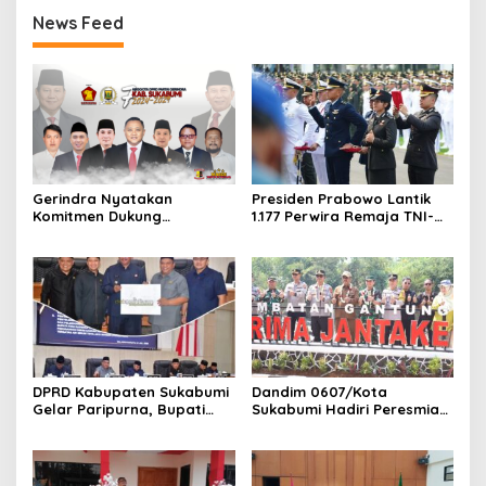
News Feed
Gerindra Nyatakan
Presiden Prabowo Lantik
Komitmen Dukung
1.177 Perwira Remaja TNI-
Pemekaran Kabupaten
Polri di Istana Merdeka,
Sukabumi Utara, Siap
Kapolres Jakpus Pastikan
Perjuangkan Hingga
Pengamanan Berjalan
Tingkat Pusat
Aman
DPRD Kabupaten Sukabumi
Dandim 0607/Kota
Gelar Paripurna, Bupati
Sukabumi Hadiri Peresmian
Asep Japar Paparkan
Jembatan Gantung PRIMA
Rencana Transformasi
JANTAKE, Dorong
Perumda Tirta Jaya
Konektivitas dan Wisata
Menjadi Perseroda
Desa