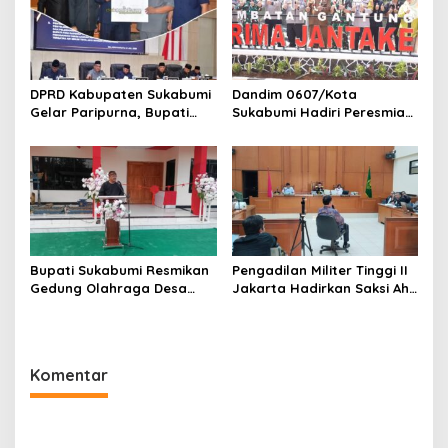
Tingkat Pusat
Aman
DPRD Kabupaten Sukabumi
Dandim 0607/Kota
Gelar Paripurna, Bupati
Sukabumi Hadiri Peresmian
Asep Japar Paparkan
Jembatan Gantung PRIMA
Rencana Transformasi
JANTAKE, Dorong
Perumda Tirta Jaya
Konektivitas dan Wisata
Menjadi Perseroda
Desa
Bupati Sukabumi Resmikan
Pengadilan Militer Tinggi II
Gedung Olahraga Desa
Jakarta Hadirkan Saksi Ahli
Sukamulya Rabo 10 Juni
dalam Kasus Satelit Slot
2026
Orbit 123° BT
Komentar