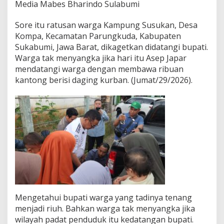
Media Mabes Bharindo Sulabumi
u
s
Sore itu ratusan warga Kampung Susukan, Desa
u
k
Kompa, Kecamatan Parungkuda, Kabupaten
a
Sukabumi, Jawa Barat, dikagetkan didatangi bupati.
n
Warga tak menyangka jika hari itu Asep Japar
D
mendatangi warga dengan membawa ribuan
e
kantong berisi daging kurban. (Jumat/29/2026).
s
a
K
o
m
p
a
K
e
c
a
m
a
Mengetahui bupati warga yang tadinya tenang
t
a
menjadi riuh. Bahkan warga tak menyangka jika
n
wilayah padat penduduk itu kedatangan bupati.
P