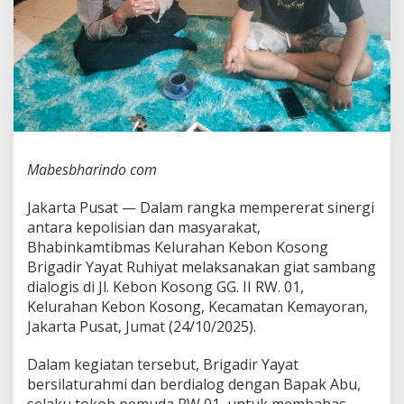
n
K
o
s
o
n
g
S
a
m
Mabesbharindo com
b
a
Jakarta Pusat — Dalam rangka mempererat sinergi
n
g
antara kepolisian dan masyarakat,
i
Bhabinkamtibmas Kelurahan Kebon Kosong
T
Brigadir Yayat Ruhiyat melaksanakan giat sambang
o
dialogis di Jl. Kebon Kosong GG. II RW. 01,
k
o
Kelurahan Kebon Kosong, Kecamatan Kemayoran,
h
Jakarta Pusat, Jumat (24/10/2025).
P
e
Dalam kegiatan tersebut, Brigadir Yayat
m
bersilaturahmi dan berdialog dengan Bapak Abu,
u
d
selaku tokoh pemuda RW 01, untuk membahas