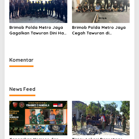
Brimob Polda Metro Jaya
Brimob Polda Metro Jaya
Gagalkan Tawuran Dini Hari
Cegah Tawuran di
di Cilincing, 5 Terduga
Cipayung, Sita Besi Tajam
Pelaku 2 Parang dan Stik
hingga Balok Dan 8
Golf Diamankan
Pemuda Diamankan
Komentar
News Feed