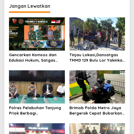
g
Jangan Lewatkan
a
s
i
p
o
s
Gencarkan Komsos dan
Tinjau Lokasi,Dansatgas
Edukasi Hukum, Satgas
TMMD 129 Bulu Lor Yakinkan
Pamtas Yonarmed
Semua Proyek Selesai
13/Nanggala Terima
Tepat Waktu
Penyerahan Sukarela ±1 Kg
Sisik Trenggiling dari Warga
Perbatasan
Polres Pelabuhan Tanjung
Brimob Polda Metro Jaya
Priok Berbagi
Bergerak Cepat Bubarkan
Kebahagiaan, Santuni 40
Tawuran di Ciputat, 2
Anak Yatim dan Gelar Doa
Orang dan 3 Celurit
Bersama
Diamankan