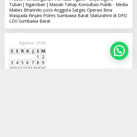
Tuban [ Ngaroban ] Masuki Tahap Konsultasi Publik - Media
Mabes Bharindo
pada
Anggota Satgas Operasi Bina
Waspada Rinjani Polres Sumbawa Barat Silaturahmi di DPD
LDII Sumbawa Barat.
Agustus 2026
S
S
R
K
J
S
M
1
2
3
4
5
6
7
8
9
10
11
12
13
14
15
16
17
18
19
20
21
22
23
24
25
26
27
28
29
30
31
« Jul