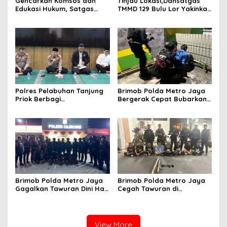
Gencarkan Komsos dan
Tinjau Lokasi,Dansatgas
Edukasi Hukum, Satgas
TMMD 129 Bulu Lor Yakinkan
Pamtas Yonarmed
Semua Proyek Selesai
13/Nanggala Terima
Tepat Waktu
Penyerahan Sukarela ±1 Kg
Sisik Trenggiling dari Warga
Perbatasan
Polres Pelabuhan Tanjung
Brimob Polda Metro Jaya
Priok Berbagi
Bergerak Cepat Bubarkan
Kebahagiaan, Santuni 40
Tawuran di Ciputat, 2
Anak Yatim dan Gelar Doa
Orang dan 3 Celurit
Bersama
Diamankan
Brimob Polda Metro Jaya
Brimob Polda Metro Jaya
Gagalkan Tawuran Dini Hari
Cegah Tawuran di
di Cilincing, 5 Terduga
Cipayung, Sita Besi Tajam
Pelaku 2 Parang dan Stik
hingga Balok Dan 8
Golf Diamankan
Pemuda Diamankan
View More