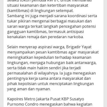
a
situasi keamanan dan ketertiban masyarakat
R
(kamtibmas) di lingkungan setempat.
W
Sambang ini juga menjadi sarana koordinasi serta
0
tukar pikiran mengenai berbagai masukan dan
1
,
saran warga terkait langkah pencegahan potensi
B
gangguan kamtibmas, termasuk antisipasi
a
kenakalan remaja dan peredaran narkoba.
h
a
Selain menyerap aspirasi warga, Brigadir Yayat
s
K
menyampaikan pesan kamtibmas agar masyarakat
a
meningkatkan kepedulian terhadap keamanan
m
lingkungan, menjaga hubungan baik antarwarga,
t
serta tidak main hakim sendiri jika terjadi
i
b
permasalahan di wilayahnya. Ia juga menegaskan
m
pentingnya kerja sama antara masyarakat dan
a
pihak kepolisian untuk menciptakan lingkungan
s
yang aman dan nyaman.
W
i
l
Kapolres Metro Jakarta Pusat KBP Susatyo
a
Purnomo Condro menegaskan bahwa kegiatan
y