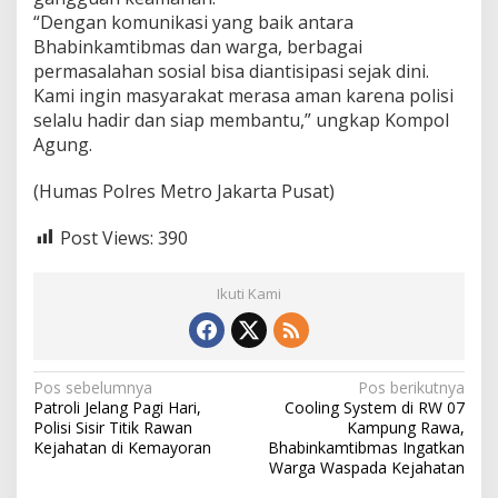
“Dengan komunikasi yang baik antara
Bhabinkamtibmas dan warga, berbagai
permasalahan sosial bisa diantisipasi sejak dini.
Kami ingin masyarakat merasa aman karena polisi
selalu hadir dan siap membantu,” ungkap Kompol
Agung.
(Humas Polres Metro Jakarta Pusat)
Post Views:
390
Ikuti Kami
N
Pos sebelumnya
Pos berikutnya
Patroli Jelang Pagi Hari,
Cooling System di RW 07
a
Polisi Sisir Titik Rawan
Kampung Rawa,
v
Kejahatan di Kemayoran
Bhabinkamtibmas Ingatkan
Warga Waspada Kejahatan
i