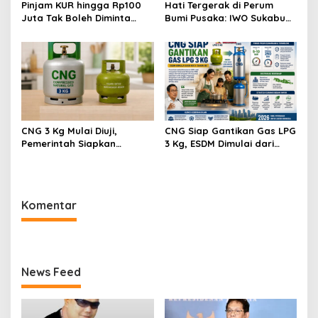
Pinjam KUR hingga Rp100
Hati Tergerak di Perum
Juta Tak Boleh Diminta
Bumi Pusaka: IWO Sukabumi
Sertifikat Tanah, Ini Aturan
Ajak Pejabat dan Donatur
dan Sanksinya
Peduli Anak Yatim
CNG 3 Kg Mulai Diuji,
CNG Siap Gantikan Gas LPG
Pemerintah Siapkan
3 Kg, ESDM Dimulai dari
Pengganti LPG Subsidi yang
Kota Tahun Ini
Lebih Hemat dan Ramah
Energi
Komentar
News Feed