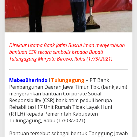
n
t
u
a
n
u
n
t
Direktur
Utama
Bank
Jatim
Busrul
Iman
menyerahkan
u
bantuan
CSR
secara
simbolis
kepada
Bupati
k
Tulungagung
Maryoto
Birowo
,
Rabu
(
17/3/2021)
R
e
h
a
MabesBharindo
l
Tulungagung
– PT Bank
b
Pembangunan Daerah Jawa Timur Tbk. (bankjatim)
i
l
menyerahkan bantuan Corporate Social
i
Responsibility (CSR) bankjatim peduli berupa
t
Rehabilitasi 17 Unit Rumah Tidak Layak Huni
a
(RTLH) kepada Pemerintah Kabupaten
s
i
Tulungagung, Rabu (17/03/2021).
R
u
Bantuan tersebut sebagai bentuk Tanggung Jawab
m