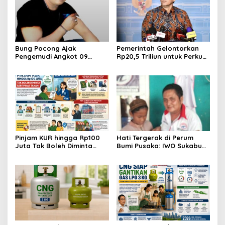
Bung Pocong Ajak
Pemerintah Gelontorkan
Pengemudi Angkot 09
Rp20,5 Triliun untuk Perkuat
Bersatu, Sepakat Kembali
Keuangan Daerah dan
Melintas hingga Labora
Pastikan Gaji PPPK Aman
Pinjam KUR hingga Rp100
Hati Tergerak di Perum
Juta Tak Boleh Diminta
Bumi Pusaka: IWO Sukabumi
Sertifikat Tanah, Ini Aturan
Ajak Pejabat dan Donatur
dan Sanksinya
Peduli Anak Yatim