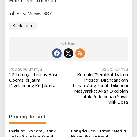
Editor : Khoirul Anam
Post Views:
987
Bank Jatim
Ikuti Kami
N
Pos sebelumnya
Pos berikutnya
22 Terduga Teroris Hasil
Berdalih “Sertifikat Dalam
a
Operasi di Jatim
Proses” Direncanakan
v
Digelandang Ke Jakarta
Lahan Yang Sudah Dikebuni
Masyarakat Akan Dikelolah
i
Untuk Perkebunan Sawit
Milik Desa
g
a
Posting Terkait
s
i
Perkuat Ekonomi, Bank
Pangda JMSI Jatim : Media
Jatim Salurkan Kredit
Harus Provesional