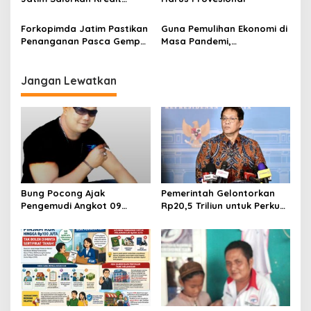
p
Usaha Rakyat
o
Forkopimda Jatim Pastikan
Guna Pemulihan Ekonomi di
s
Penanganan Pasca Gempa
Masa Pandemi,
Berjalan Baik
Disnakertrans
Selenggarakan
Pemberdayaan Tenaga
Jangan Lewatkan
Kerja Rentan
Bung Pocong Ajak
Pemerintah Gelontorkan
Pengemudi Angkot 09
Rp20,5 Triliun untuk Perkuat
Bersatu, Sepakat Kembali
Keuangan Daerah dan
Melintas hingga Labora
Pastikan Gaji PPPK Aman