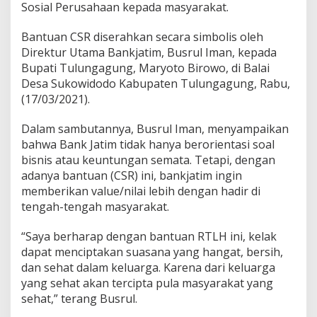
Sosial Perusahaan kepada masyarakat.
a
h
Bantuan CSR diserahkan secara simbolis oleh
T
i
Direktur Utama Bankjatim, Busrul Iman, kepada
d
Bupati Tulungagung, Maryoto Birowo, di Balai
a
Desa Sukowidodo Kabupaten Tulungagung, Rabu,
k
(17/03/2021).
L
a
y
Dalam sambutannya, Busrul Iman, menyampaikan
a
bahwa Bank Jatim tidak hanya berorientasi soal
k
bisnis atau keuntungan semata. Tetapi, dengan
H
adanya bantuan (CSR) ini, bankjatim ingin
u
n
memberikan value/nilai lebih dengan hadir di
i
tengah-tengah masyarakat.
“Saya berharap dengan bantuan RTLH ini, kelak
dapat menciptakan suasana yang hangat, bersih,
dan sehat dalam keluarga. Karena dari keluarga
yang sehat akan tercipta pula masyarakat yang
sehat,” terang Busrul.