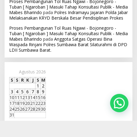
Proses Pembangunan Tol Ruas Ngawi - Bojonegoro -
Tuban [ Ngaroban ] Masuki Tahap Konsultasi Publik - Media
Mabes Bharindo
pada
Polres Indramayu Jajaran Polda Jabar
Melaksanakan KRYD Berskala Besar Pendisiplinan Prokes
Proses Pembangunan Tol Ruas Ngawi - Bojonegoro -
Tuban [ Ngaroban ] Masuki Tahap Konsultasi Publik - Media
Mabes Bharindo
pada
Anggota Satgas Operasi Bina
Waspada Rinjani Polres Sumbawa Barat Silaturahmi di DPD
LDII Sumbawa Barat.
Agustus 2026
S
S
R
K
J
S
M
1
2
3
4
5
6
7
8
9
10
11
12
13
14
15
16
17
18
19
20
21
22
23
24
25
26
27
28
29
30
31
« Jul