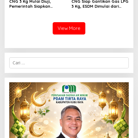
CNG 3 Kg Mulai Diuji,
CNG Siap Gantikan Gas LPG
Pemerintah Siapkan
3 Kg, ESDM Dimulai dari
Pengganti LPG Subsidi yang
Kota Tahun Ini
Lebih Hemat dan Ramah
Energi
View More
C
a
r
i
u
n
t
u
k
: